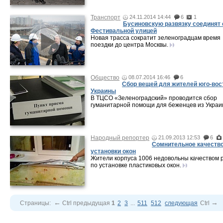
Транспорт
24.11.2014 14:44
6
1
Бусиновскую развязку соединят 
Фестивальной улицей
Новая трасса сократит зеленоградцам время
поездки до центра Москвы.
Общество
08.07.2014 16:46
6
Сбор вещей для жителей юго-вос
Украины
В ТЦСО «Зеленоградский» проводится сбор
гуманитарной помощи для беженцев из Украи
Народный репортер
21.09.2013 12:53
6
Сомнительное качеств
установки окон
Жители корпуса 1006 недовольны качеством 
по установке пластиковых окон.
←
→
Страницы:
Ctrl
предыдущая
1
2
3
...
511
512
следующая
Ctrl