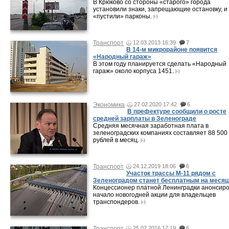
В Крюково со стороны «старого» города
установили знаки, запрещающие остановку, и
«пустили» парконы.
Транспорт
12.03.2013 16:39
7
В 14-м микрорайоне появится
«Народный гараж»
В этом году планируется сделать «Народный
гараж» около корпуса 1451.
Экономика
27.02.2020 17:42
6
В префектуре сообщили о росте
средней зарплаты в Зеленограде
Средняя месячная заработная плата в
зеленоградских компаниях составляет 88 500
рублей в месяц.
Транспорт
24.12.2019 18:06
6
Участок трассы М-11 рядом с
Зеленоградом станет бесплатным на месяц
Концессионер платной Ленинградки анонсир
начало новогодней акции для владельцев
транспондеров.
Транспорт
25.07.2016 17:19
6