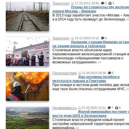
Транспорт
17.10.2012 18:56
9
3
Планы по строительству железн
дороги Москва – Крюково
В 2013 году заработает участок «Москва – Хи
а в 2014 году путь проведут до Зеленограда.
Транспорт
13.12.2019 13:12
8
Название станции Крюково остан
на здании вокзала и табличках
Столичные власти объяснили идею
переименования железнодорожной станции в
Зеленограде «обращениями пассажиров о
возможных затруднениях».
Происшествия
11.04.2013 16:36
8
Два человека погибли в
результате пожара в Горетовке
При пожаре в частном доме погибло два челов
еще трое были спасены сотрудниками МЧС.
Недвижимость
27.03.2020 11:01
7
6
Жилой микрорайон построят 
месте руин ЦИЭ в Зеленограде
Столичные власти утвердили новый проект
застройки заброшенной территории напротив
микрорайона.