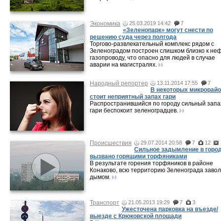
Экономика
25.03.2019 14:42
7
«Зеленопарк» могут снести по
решению суда через полгода
Торгово-развлекательный комплекс рядом с
Зеленоградом построен слишком близко к неф
газопроводу, что опасно для людей в случае
аварии на магистралях.
Народный репортер
13.11.2014 17:55
7
В некоторых микрорай
стоит неприятный запах гари
Распространившийся по городу сильный запа
гари беспокоит зеленоградцев.
Происшествия
29.07.2014 20:58
7
12
Сильное задымление в горо
вызвано горящими торфяниками
В результате горения торфяников в районе
Конаково, всю территорию Зеленограда заво
дымом.
Транспорт
21.05.2013 19:29
7
3
Ужесточена парковка на въезде/
выезде с Крюковской площади