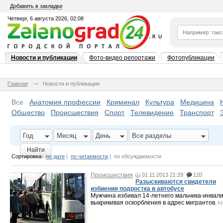
Добавить в закладки
Четверг, 6 августа 2026, 02:08
Новости и публикации
Фото-видео репортажи
Фотопубликации
Главная
Новости и публикации
Все
Анатомия профессии
Криминал
Культура
Медицина
Общество
Происшествия
Спорт
Телевидение
Транспорт
Год
Месяц
День
Все разделы
Найти
Сортировка:
по дате
|
по читаемости
|
по обсуждаемости
Происшествия
01.11.2013 21:29
120
Разыскиваются свидетели
избиения подростка в автобусе
Мужчина избивал 14-летнего мальчика-инвали
выкрикивая оскорбления в адрес мигрантов.