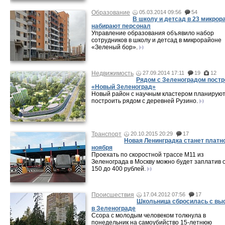
Образование
05.03.2014 09:56
54
В школу и детсад в 23 микрор
набирают персонал
Управление образования объявило набор
сотрудников в школу и детсад в микрорайоне
«Зеленый бор».
Недвижимость
27.09.2014 17:11
19
12
Рядом с Зеленоградом постр
«Новый Зеленоград»
Новый район с научным кластером планирую
построить рядом с деревней Рузино.
Транспорт
20.10.2015 20:29
17
Новая Ленинградка станет платн
ноября
Проехать по скоростной трассе М11 из
Зеленограда в Москву можно будет заплатив 
150 до 400 рублей.
Происшествия
17.04.2012 07:56
17
Школьница сбросилась с вы
в Зеленограде
Ссора с молодым человеком толкнула в
понедельник на самоубийство 15-летнюю