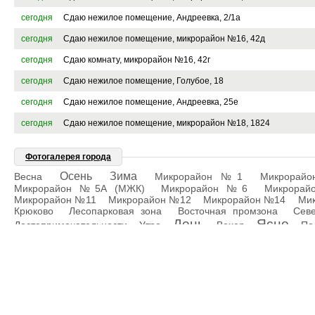
сегодня
Сдаю нежилое помещение, Андреевка, 2/1а
сегодня
Сдаю нежилое помещение, микрорайон №16, 42д
сегодня
Сдаю комнату, микрорайон №16, 42г
сегодня
Сдаю нежилое помещение, Голубое, 18
сегодня
Сдаю нежилое помещение, Андреевка, 25е
сегодня
Сдаю нежилое помещение, микрорайон №18, 1824
Фотогалерея города
Осень
Зима
Весна
Микрорайон №1
Микрорай
Микрорайон №5А (МЖК)
Микрорайон №6
Микрора
Микрорайон №11
Микрорайон №12
Микрорайон №14
Ми
Крюково
Лесопарковая зона
Восточная промзона
Сев
День
Ясно
Достопримечательности
Утро
Вечер
Па