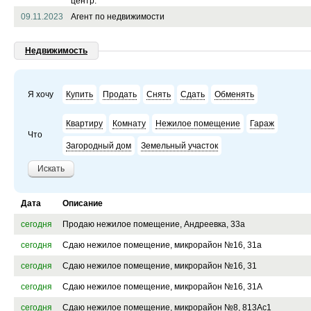
центр.
09.11.2023
Агент по недвижимости
Недвижимость
Помощь животным — шаг к п
Я хочу
Купить
Продать
Снять
Сдать
Обменять
«Ника» о приюте для бездо
Квартиру
Комнату
Нежилое помещение
Гараж
Что
Загородный дом
Земельный участок
28.06.2013 16:41
1
30
Искать
Дата
Описание
сегодня
Продаю нежилое помещение, Андреевка, 33а
сегодня
Сдаю нежилое помещение, микрорайон №16, 31а
сегодня
Сдаю нежилое помещение, микрорайон №16, 31
Члены зеленоградского моток
сегодня
Сдаю нежилое помещение, микрорайон №16, 31А
своей деятельности и плана
сегодня
Сдаю нежилое помещение, микрорайон №8, 813Ас1