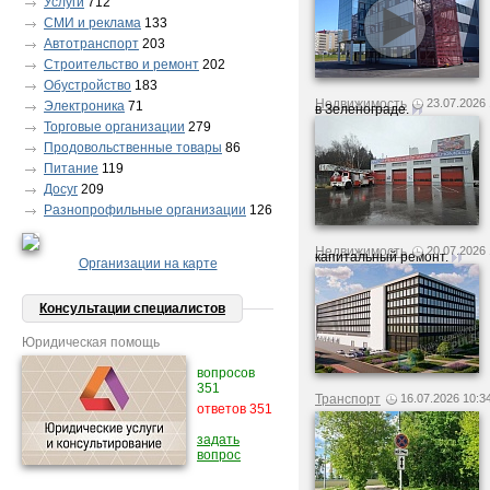
Услуги
712
СМИ и реклама
133
Автотранспорт
203
Строительство и ремонт
202
Обустройство
183
Недвижимость
23.07.2026 
Электроника
71
в Зеленограде.
Торговые организации
279
Продовольственные товары
86
Питание
119
Досуг
209
Разнопрофильные организации
126
Недвижимость
20.07.2026 
капитальный ремонт.
Организации на карте
Консультации специалистов
Юридическая помощь
вопросов
351
Транспорт
16.07.2026 10:3
ответов
351
задать
вопрос