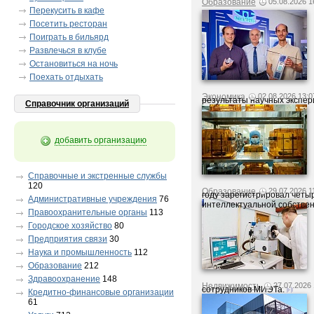
Образование
05.08.2026 1
Перекусить в кафе
Посетить ресторан
Поиграть в бильярд
Развлечься в клубе
Остановиться на ночь
Поехать отдыхать
Экономика
02.08.2026 13:0
результаты научных экспер
Справочник организаций
добавить организацию
Справочные и экстренные службы
120
Образование
29.07.2026 1
году зарегистрировал четы
Администрaтивные учреждения
76
интеллектуальной собствен
Правоохранительные органы
113
Городское хозяйство
80
Предприятия связи
30
Наука и промышленность
112
Образование
212
Здравоохранение
148
Недвижимость
27.07.2026 
сотрудников МИЭТа.
Кредитно-финансовые организации
61