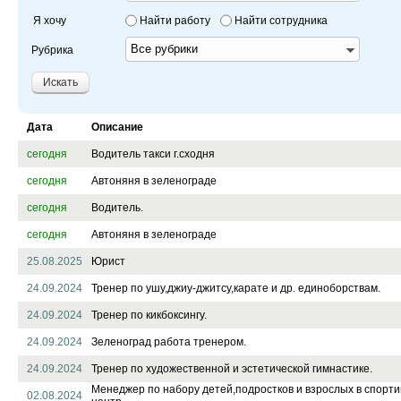
Зеленограде
фото
В Зеленограде проходит фе
Я хочу
Найти работу
Найти сотрудника
Крыма»
Рубрика
С юмором по жизни. Интерв
22.12.2020 11:36
41
жюри ЗелКВН
Дата
Описание
10.06.2014 16:27
40
1
сегодня
Водитель такси г.сходня
сегодня
Автоняня в зеленограде
сегодня
Водитель.
сегодня
Автоняня в зеленограде
Предновогодний Зеленоград:
настроения добавляет
25.08.2025
Юрист
24.09.2024
Тренер по ушу,джиу-джитсу,карате и др. единоборствам.
Все на мотокросс! Интервью
«Кутузовский редут» и трен
24.09.2024
Тренер по кикбоксингу.
24.09.2024
Зеленоград работа тренером.
07.11.2013 13:34
8
50
24.09.2024
Тренер по художественной и эстетической гимнастике.
Панорамное видео 360°
Менеджер по набору детей,подростков и взрослых в спорт
02.08.2024