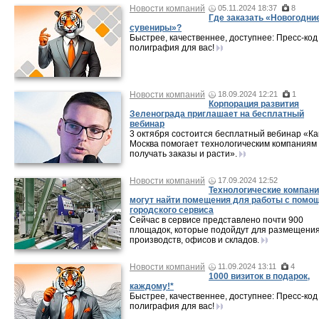
Новости компаний
05.11.2024 18:37
8
Где заказать «Новогодни
сувениры»?
Быстрее, качественнее, доступнее: Пресс-код
полиграфия для вас!
Новости компаний
18.09.2024 12:21
1
Корпорация развития
Зеленограда приглашает на бесплатный
вебинар
3 октября состоится бесплатный вебинар «Ка
Москва помогает технологическим компаниям
получать заказы и расти».
Новости компаний
17.09.2024 12:52
Технологические компан
могут найти помещения для работы с помо
городского сервиса
Сейчас в сервисе представлено почти 900
площадок, которые подойдут для размещени
производств, офисов и складов.
Новости компаний
11.09.2024 13:11
4
1000 визиток в подарок,
каждому!*
Быстрее, качественнее, доступнее: Пресс-код
полиграфия для вас!