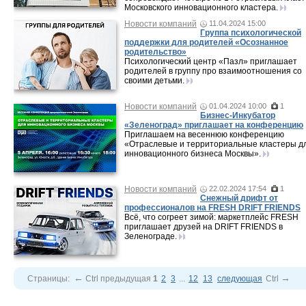
Московского инновационного кластера.
Новости компаний
11.04.2024 15:00
Группа психологической
поддержки для родителей «Осознанное
родительство»
Психологический центр «Пазл» приглашает
родителей в группу про взаимоотношения со
своими детьми.
Новости компаний
01.04.2024 10:00
1
Бизнес-Инкубатор
«Зеленоград» приглашает на конференцию
Приглашаем на весеннюю конференцию
«Отраслевые и территориальные кластеры д
инновационного бизнеса Москвы».
Новости компаний
22.02.2024 17:54
1
Снежный дрифт от
профессионалов на FRESH DRIFT FRIENDS
Всё, что согреет зимой: маркетплейс FRESH
приглашает друзей на DRIFT FRIENDS в
Зеленограде.
←
→
Страницы:
Ctrl
предыдущая
1
2
3
...
12
13
следующая
Ctrl