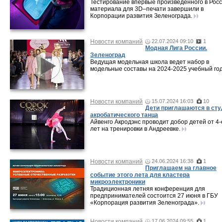
Тестирование впервые произведенного в Рос
материала для 3D–печати завершили в
Корпорации развития Зеленограда.
Новости компаний
22.07.2024 09:10
1
Модная Лига России.
Зеленоград
Ведущая модельная школа ведет набор в
модельные составы на 2024-2025 учебный год
Новости компаний
15.07.2024 16:03
10
Дети приглашаются в ст
акробатического танца
Айвенго Акродэнс проводит добор детей от 4-
лет на тренировки в Андреевке.
Новости компаний
24.06.2024 16:38
1
Приглашаем на главное
событие этого лета для кластера
микроэлектроники
Традиционная летняя конференция для
предпринимателей состоится 27 июня в ГБУ
«Корпорация развития Зеленограда».
Новости компаний
17.06.2024 09:55
1