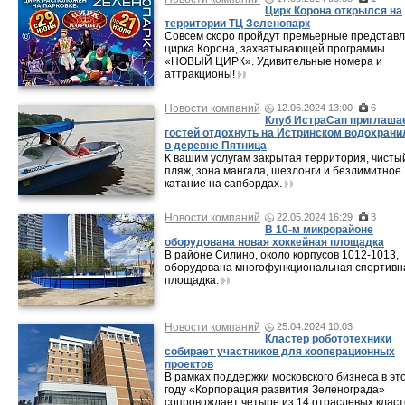
Цирк Корона открылся на
территории ТЦ Зеленопарк
Совсем скоро пройдут премьерные представ
цирка Корона, захватывающей программы
«НОВЫЙ ЦИРК». Удивительные номера и
аттракционы!
Новости компаний
12.06.2024 13:00
6
Клуб ИстраСап приглаша
гостей отдохнуть на Истринском водохран
в деревне Пятница
К вашим услугам закрытая территория, чисты
пляж, зона мангала, шезлонги и безлимитное
катание на сапбордах.
Новости компаний
22.05.2024 16:29
3
В 10-м микрорайоне
оборудована новая хоккейная площадка
В районе Силино, около корпусов 1012-1013,
оборудована многофункциональная спортивн
площадка.
Новости компаний
25.04.2024 10:03
Кластер робототехники
собирает участников для кооперационных
проектов
В рамках поддержки московского бизнеса в эт
году «Корпорация развития Зеленограда»
сопровождает четыре из 14 отраслевых клас