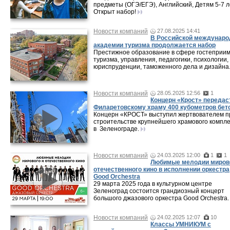
предметы (ОГЭ/ЕГЭ), Английский, Детям 5-7 л
Открыт набор!
Новости компаний
27.08.2025 14:41
В Российской междунаро
академии туризма продолжается набор
Престижное образование в сфере гостеприим
туризма, управления, педагогики, психологии,
юриспруденции, таможенного дела и дизайна
Новости компаний
28.05.2025 12:56
1
Концерн «Крост» передас
Филаретовскому храму 400 кубометров бет
Концерн «КРОСТ» выступил жертвователем п
строительстве крупнейшего храмового компле
в Зеленограде.
Новости компаний
24.03.2025 12:00
1
1
Любимые мелодии мирово
отечественного кино в исполнении оркестра
Good Orchestra
29 марта 2025 года в культурном центре
Зеленоград состоится грандиозный концерт
большого джазового оркестра Good Orchestra.
Новости компаний
24.02.2025 12:07
10
Классы УМНИКУМ с