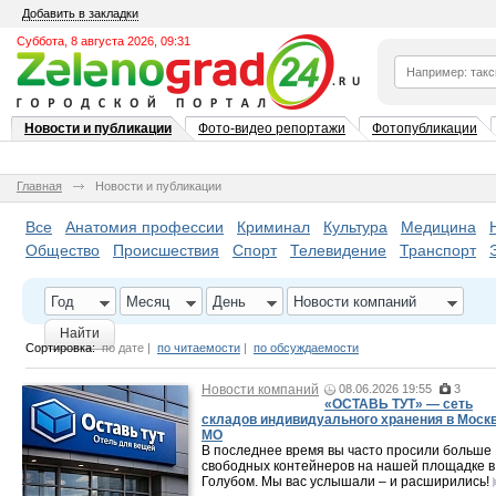
Добавить в закладки
Суббота, 8 августа 2026, 09:31
Новости и публикации
Фото-видео репортажи
Фотопубликации
Главная
Новости и публикации
Все
Анатомия профессии
Криминал
Культура
Медицина
Общество
Происшествия
Спорт
Телевидение
Транспорт
Год
Месяц
День
Новости компаний
Найти
Сортировка:
по дате
|
по читаемости
|
по обсуждаемости
Новости компаний
08.06.2026 19:55
3
«ОСТАВЬ ТУТ» — сеть
складов индивидуального хранения в Москв
МО
В последнее время вы часто просили больше
свободных контейнеров на нашей площадке в
Голубом. Мы вас услышали – и расширились!