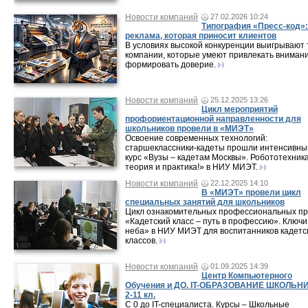
Новости компаний
27.02.2026 10:24
Типография «Пресс-код»:
реклама, которая приносит клиентов
В условиях высокой конкуренции выигрывают 
компании, которые умеют привлекать внимани
формировать доверие.
Новости компаний
25.12.2025 13:26
Цикл мероприятий
профориентационной направленности для
школьников провели в «МИЭТ»
Освоение современных технологий:
старшеклассники-кадеты прошли интенсивны
курс «Вузы – кадетам Москвы». Робототехника
теория и практика!» в НИУ МИЭТ.
Новости компаний
22.12.2025 14:10
В «МИЭТ» провели цикл
специальных занятий для школьников
Цикл ознакомительных профессиональных п
«Кадетский класс – путь в профессию». Ключи
неба» в НИУ МИЭТ для воспитанников кадетс
классов.
Новости компаний
01.09.2025 14:39
Центр Компьютерного
Обучения и ДО. IT-ОБРАЗОВАНИЕ ШКОЛЬН
2-11 кл.
С 0 до IT-специалиста. Курсы – Школьные