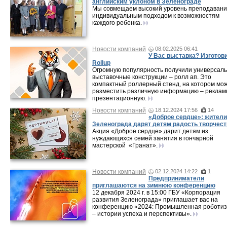
английским уклоном в Зеленограде
Мы совмещаем высокий уровень преподавани
индивидуальным подходом к возможностям
каждого ребенка.
Новости компаний
08.02.2025 06:41
У Вас выставка? Изготов
Rollup
Огромную популярность получили универсал
выставочные конструкции – ролл ап. Это
компактный роллерный стенд, на котором мо
разместить различную информацию – реклам
презентационную.
Новости компаний
18.12.2024 17:56
14
«Доброе сердце»: жители
Зеленограда дарят детям радость творчест
Акция «Доброе сердце» дарит детям из
нуждающихся семей занятия в гончарной
мастерской «Гранат».
Новости компаний
02.12.2024 14:22
1
Предприниматели
приглашаются на зимнюю конференцию
12 декабря 2024 г. в 15:00 ГБУ «Корпорация
развития Зеленограда» приглашает вас на
конференцию «2024: Промышленная роботи
– истории успеха и перспективы».