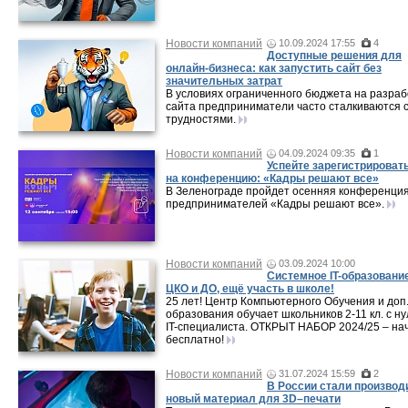
Новости компаний
10.09.2024 17:55
4
Доступные решения для
онлайн-бизнеса: как запустить сайт без
значительных затрат
В условиях ограниченного бюджета на разраб
сайта предприниматели часто сталкиваются 
трудностями.
Новости компаний
04.09.2024 09:35
1
Успейте зарегистрироват
на конференцию: «Кадры решают все»
В Зеленограде пройдет осенняя конференци
предпринимателей «Кадры решают все».
Новости компаний
03.09.2024 10:00
Системное IT-образовани
ЦКО и ДО, ещё участь в школе!
25 лет! Центр Компьютерного Обучения и доп
образования обучает школьников 2-11 кл. с ну
IT-специалиста. ОТКРЫТ НАБОР 2024/25 – на
бесплатно!
Новости компаний
31.07.2024 15:59
2
В России стали производ
новый материал для 3D–печати