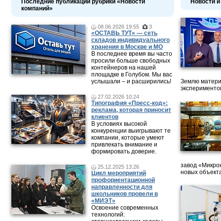
Последние публикации рубрики «Новости
Новости и
компаний»
08.06.2026 19:55
3
«ОСТАВЬ ТУТ» — сеть
складов индивидуального
хранения в Москве и МО
В последнее время вы часто
просили больше свободных
контейнеров на нашей
площадке в Голубом. Мы вас
услышали – и расширились!
Землю матери
эксперименто
27.02.2026 10:24
Типография «Пресс-код»:
реклама, которая приносит
клиентов
В условиях высокой
конкуренции выигрывают те
компании, которые умеют
привлекать внимание и
формировать доверие.
завод «Микрон
25.12.2025 13:26
новых объект
Цикл мероприятий
профориентационной
направленности для
школьников провели в
«МИЭТ»
Освоение современных
технологий: