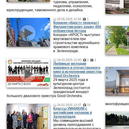
туризма, управления,
педагогики, психологии,
юриспруденции, таможенного дела и дизайна.
28.05.2025 12:56
1
Концерн «Крост» передаст
Филаретовскому храму 400
кубометров бетона
Концерн «КРОСТ» выступил
жертвователем при
строительстве крупнейшего
храмового комплекса
в Зеленограде.
24.03.2025 12:00
1
1
Любимые мелодии
мирового и отечественного
кино в исполнении оркестра
Good Orchestra
29 марта 2025 года в
культурном центре
Зеленоград состоится
грандиозный концерт
большого джазового оркестра Good Orchestra.
многофункцион
24.02.2025 12:07
10
Классы УМНИКУМ с
английским уклоном в
Зеленограде
Мы совмещаем высокий
уровень преподавания с
индивидуальным подходом к