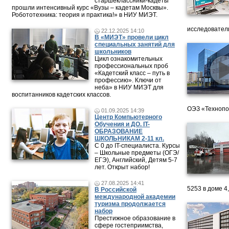
старшеклассники-кадеты
прошли интенсивный курс «Вузы – кадетам Москвы».
Робототехника: теория и практика!» в НИУ МИЭТ.
исследовател
22.12.2025 14:10
В «МИЭТ» провели цикл
специальных занятий для
школьников
Цикл ознакомительных
профессиональных проб
«Кадетский класс – путь в
профессию». Ключи от
неба» в НИУ МИЭТ для
воспитанников кадетских классов.
ОЭЗ «Технопо
01.09.2025 14:39
Центр Компьютерного
Обучения и ДО. IT-
ОБРАЗОВАНИЕ
ШКОЛЬНИКАМ 2-11 кл.
С 0 до IT-специалиста. Курсы
– Школьные предметы (ОГЭ/
ЕГЭ), Английский, Детям 5-7
лет. Открыт набор!
27.08.2025 14:41
5253 в доме 4
В Российской
международной академии
туризма продолжается
набор
Престижное образование в
сфере гостеприимства,