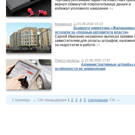
Торговец репликами гаджетов известных брен
вернул обманутой покупательнице деньги и
избежал уголовного наказания.
Криминал
01.09.2020 16:13
Бывшего директора «Жилищника
осудили за «подрыв авторитета власти»
Сергей Ивасенко незаконно выписал премии 
заместителям для оплаты штрафов, наложе
за недостатки в работе.
Пресс-релизы
22.06.2020 17:57
Административные штрафы 
особенности их применения
←
→
Страницы:
Ctrl
предыдущая
1
2
3
4
5
следующая
Ctrl