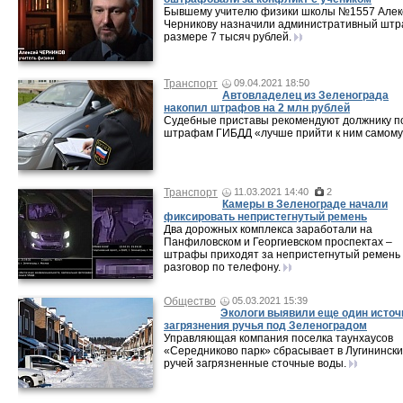
Бывшему учителю физики школы №1557 Але
Черникову назначили административный штр
размере 7 тысяч рублей.
Транспорт
09.04.2021 18:50
Автовладелец из Зеленограда
накопил штрафов на 2 млн рублей
Судебные приставы рекомендуют должнику п
штрафам ГИБДД «лучше прийти к ним самому
Транспорт
11.03.2021 14:40
2
Камеры в Зеленограде начали
фиксировать непристегнутый ремень
Два дорожных комплекса заработали на
Панфиловском и Георгиевском проспектах –
штрафы приходят за непристегнутый ремень
разговор по телефону.
Общество
05.03.2021 15:39
Экологи выявили еще один источ
загрязнения ручья под Зеленоградом
Управляющая компания поселка таунхаусов
«Середниково парк» сбрасывает в Лугининск
ручей загрязненные сточные воды.