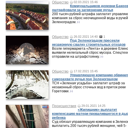
Общество
02.03.2021 15:46
Коммунальщиков деревни Бакее
оштрафовали за загрязнение ручья
200 тысяч рублей штрафа заплатит управля
компания за сброс неочищенной воды в ручей
Зеленоградом.
Общество
26.02.2021 14:40
1
Под Зеленоградом пресекли
незаконную свалку строительных отходов
Возле гипермаркета «Лента» в деревне Елин
выявили нелегальный сброс мусора. Спецтех
отправили на штрафстоянку.
Общество
17.02.2021 15:45
Управляющую компанию обвинил
самозахвате ручья под Зеленоградом
ТСН «Зеленая усадьба» заплатит штраф за
незаконный сброс сточных вод в приток реки
Горетовки.
Происшествия
29.01.2021 14:25
«Жилищник» выплатит
компенсацию матери провалившегося в ды
ребенка
Суд обязал управляющую компанию в Зелено
выплатить 200 тысяч рублей женщине, чей 5-