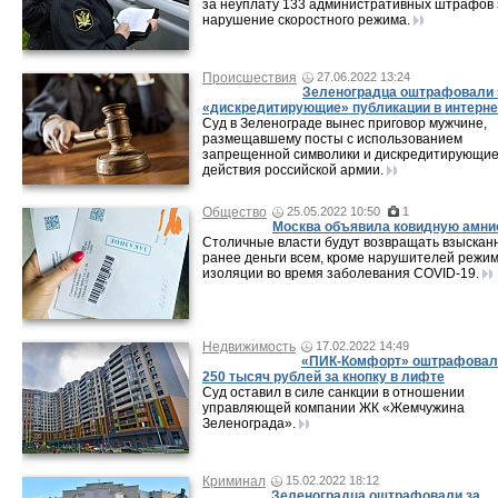
за неуплату 133 административных штрафов 
нарушение скоростного режима.
Происшествия
27.06.2022 13:24
Зеленоградца оштрафовали 
«дискредитирующие» публикации в интерне
Суд в Зеленограде вынес приговор мужчине,
размещавшему посты с использованием
запрещенной символики и дискредитирующи
действия российской армии.
Общество
25.05.2022 10:50
1
Москва объявила ковидную амни
Столичные власти будут возвращать взыскан
ранее деньги всем, кроме нарушителей режи
изоляции во время заболевания COVID-19.
Недвижимость
17.02.2022 14:49
«ПИК-Комфорт» оштрафовал
250 тысяч рублей за кнопку в лифте
Суд оставил в силе санкции в отношении
управляющей компании ЖК «Жемчужина
Зеленограда».
Криминал
15.02.2022 18:12
Зеленоградца оштрафовали за