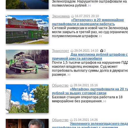
Зеленоградом. Нарушителя оштрафовали на
полмиллиона рублей.
Экономика
16.07.2021 20:10
«Пятерочку» в 20 микрорайоне
оштрафовали и разрешили работать
Сетевой универсам в новой части Зеленоград
могли закрыть в третий раз, но суд ограничил
полумиллионным штрафом.
Транспорт
29.04.2021 14:10
2
Два миллиона рублей штрафов с
причиной ареста автомобиля
Почти 1,5 тысячи штрафов на нарушение ПД
накопил владелец иномарки. Суд может
потребовать выплату суммы долга в двукратн
размере.
Общество
28.04.2021 15:16
«Мегафон» оштрафовали на 20 т
рублей за вышку сотовой связи
Базовая станция оператора работала в 18
микрорайоне без разрешения.
Общество
21.04.2021 14:26
Уволенного зеленоградского педа
оштрафовали за конфликт с учеником