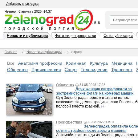
Добавить в закладки
Четверг, 6 августа 2026, 14:37
Новости и публикации
Фото-видео репортажи
Фотопубликации
Главная
Новости и публикации
штраф
Все
Анатомия профессии
Криминал
Культура
Медицина
Общество
Происшествия
Спорт
Телевидение
Транспорт
Общество
31.05.2023 17:28
Двух женщин оштрафовали за
экстремистские флаги на номерах машин
Суд Зеленограда первым в стране вынес
наказания за демонстрацию флага России с 
полосой вместо красной.
Происшествия
16.08.2022 13:10
Зеленоградка оплатила бол
сотни штрафов после ареста машины
Автомобиль автоледи из Зеленограда аресто