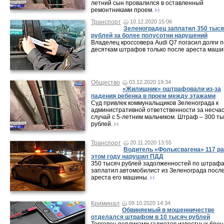
летний сын провалился в оставленный
ремонтниками проем.
Транспорт
10.12.2020 15:06
Зеленоградец заплатил 350 тыс
рублей за более полусотни нарушений
Владелец кроссовера Audi Q7 погасил долги п
десяткам штрафов только после ареста маши
Общество
03.12.2020 19:34
«Жилищник» оштрафовали из-за
падения ребенка в проем между этажами
Суд привлек коммунальщиков Зеленограда к
административной ответственности за несча
случай с 5-летним мальчиком. Штраф – 300 т
рублей.
Транспорт
20.11.2020 13:55
Водитель «Фольксвагена» 117 ра
этом году нарушил ПДД
350 тысяч рублей задолженностей по штраф
заплатил автомобилист из Зеленограда посл
ареста его машины.
Криминал
09.10.2020 14:34
Обвиняемый в мошенничестве
отделался штрафом в 10 тысяч рублей