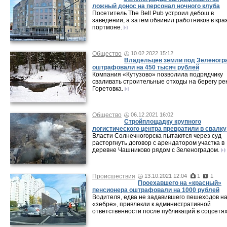
ложный донос на персонал ночного клуба
Посетитель The Bell Pub устроил дебош в
заведении, а затем обвинил работников в кра
портмоне.
Общество
10.02.2022 15:12
Владельцев земли под Зеленогр
оштрафовали на 450 тысяч рублей
Компания «Кутузово» позволила подрядчику
сваливать строительные отходы на берегу ре
Горетовка.
Общество
06.12.2021 16:02
Стройплощадку крупного
логистического центра превратили в свалку
Власти Солнечногорска пытаются через суд
расторгнуть договор с арендатором участка в
деревне Чашниково рядом с Зеленоградом.
Происшествия
13.10.2021 12:04
1
1
Проехавшего на «красный»
пенсионера оштрафовали на 1000 рублей
Водителя, едва не задавившего пешеходов н
«зебре», привлекли к административной
ответственности после публикаций в соцсетях