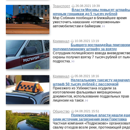
Транспорт
26.08.2021 19:39
Власти Москвы повысят штраф
ночным гонщикам до 5 тысяч рублей
Мэр Собянин пообещал в ближайшее время
ужесточить наказание «отмороженным»
автомобилистам и байкерам.
Криминал
10.08.2021 13:19
Бывшего росгвардейца приговори
полумиллионному штрафу за взятку
Сотрудник полицейского взвода вневедомств
охраны получил взятку 7 тысяч рублей от пья
подростка.
Криминал
05.08.2021 18:16
Нелегальному таксисту назначил
штраф 50 тысяч рублей с рассрочкой
Приезжего из Узбекистана осудили за
изготовление фальшивых миграционных
документов, использование поддельных прав 
лицензии на такси.
Общество
04.08.2021 15:51
Подмосковные власти нашли ещ
один источник загрязнения реки Горетовка
Частная компания «Подрезково» организова
свалку отходов возле реки, протекающей рядо