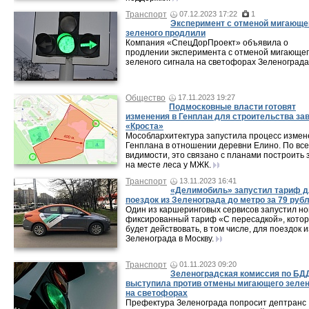
Транспорт
07.12.2023 17:22
1
Эксперимент с отменой мигающе
зеленого продлили
Компания «СпецДорПроект» объявила о
продлении эксперимента с отменой мигающе
зеленого сигнала на светофорах Зеленограда
Общество
17.11.2023 19:27
Подмосковные власти готовят
изменения в Генплан для строительства за
«Кроста»
Мособлархитектура запустила процесс изме
Генплана в отношении деревни Елино. По вс
видимости, это связано с планами построить 
на месте леса у МЖК.
Транспорт
13.11.2023 16:41
«Делимобиль» запустил тариф 
поездок из Зеленограда до метро за 79 руб
Один из каршеринговых сервисов запустил н
фиксированный тариф «С пересадкой», кото
будет действовать, в том числе, для поездок и
Зеленограда в Москву.
Транспорт
01.11.2023 09:20
Зеленоградская комиссия по БД
выступила против отмены мигающего зелен
на светофорах
Префектура Зеленограда попросит дептранс