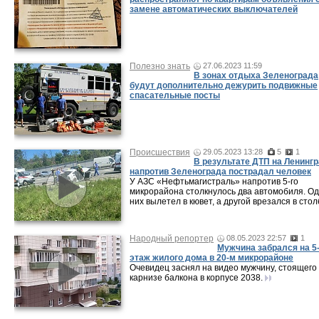
замене автоматических выключателей
Полезно знать
27.06.2023 11:59
В зонах отдыха Зеленограда
будут дополнительно дежурить подвижные
спасательные посты
Происшествия
29.05.2023 13:28
5
1
В результате ДТП на Ленинг
напротив Зеленограда пострадал человек
У АЗС «Нефтьмагистраль» напротив 5-го
микрорайона столкнулось два автомобиля. Од
них вылетел в кювет, а другой врезался в стол
Народный репортер
08.05.2023 22:57
1
Мужчина забрался на 5
этаж жилого дома в 20-м микрорайоне
Очевидец заснял на видео мужчину, стоящего
карнизе балкона в корпусе 2038.