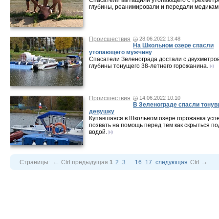
Спасатели вытащили утопающего с трехметр
глубины, реанимировали и передали медикам
Происшествия
28.06.2022 13:48
На Школьном озере спасли
утопающего мужчину
Спасатели Зеленограда достали с двухметро
глубины тонущего 38-летнего горожанина.
Происшествия
14.06.2022 10:10
В Зеленограде спасли тону
девушку
Купавшаяся в Школьном озере горожанка усп
позвать на помощь перед тем как скрыться по
водой.
←
→
Страницы:
Ctrl
предыдущая
1
2
3
...
16
17
следующая
Ctrl