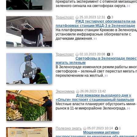
прекратить эксперимент с отменой мигающег
зеленого сигнала на светофорах округа.
Транспорт
25.10.2023 12:31
3
РЖД тестируют обогреватели на
платформах станции МЦД-3 в Зеленограде
На платформах станции Крюково в Зеленогра
установили инфракрасные обогреватели с
датчиками движения.
Транспорт
02.10.2023 20:08
3
Светофоры в Зеленограде перес
мигать зеленым
В Зеленограде изменился режим работы мног
светофоров – зеленый свет перестал мигать 
переключением на желтый.
Экономика
26.09.2023 13:42
Для ярмарки выходного дня у
«Ольги» построят стационарный павильон
Местные власти планируют обустроить мини-
рынок в 11-м микрорайоне Зеленограда.
Полезно знать
05.07.2023 10:14
1
Мошенники активно
распространяют по квартирам объявления 