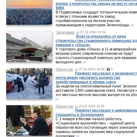
вопрос строительства завода на месте леса
МЖК
В Подмосковье создадут согласительную ком
в связи с планами возвести завод
стройматериалов на лесном участке,
примыкающем к территории Зеленограда.
Экономика
07.02.2024 19:14
Власти отказались от идеи
строительства стационарного павильона д
ярмарки у «Ольги»
У торгового дома «Ольга» в 11-м микрорайоне
вопреки ранее озвученным планам не будут
строить стационарный павильон для ярмарки
выходного дня.
Общество
27.01.2024 10:58
9
Префект рассказал о возможнос
почти вдвое увеличить количество
задействованных в уборке снега
За неделю на снегоплавильный пункт Зелено
доставили 1300 самосвалов снега. Несмотря 
это местные жители массово жалуются на убо
Общество
23.01.2024 11:26
Префект рассказал о цифровиза
соцзащиты в Зеленограде
С 1 января в Москве начало работать
«Социальное казначейство» – единый центр
обработки всех поступающих через электрон
сервисы заявок на оказание мер социальной
поддержки.