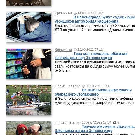
Криминал
14.09.2022 12:02
В Зеленограде будут судить юны
угонщиков автомобиля каршеринга
Двое подростков из подмосковных Химок устр
ДТП на угнанной автомашине «Делимобиля».
Криминал
22.08.2022 17:12
Трое «гастролеров» обокрали
гипермаркет под Зеленоградом
Добычей двоих злоумышленников и их подел
стали хозтовары на общую сумму более 60 ты
рублей.
Происшествия
01.08.2022 10:12
На Школьном озере спасли
очередного утопающего
В Зеленограде спасатели подняли с глубины
мужчину, купавшегося в запрещенном месте.
Происшествия
09.07.2022 17:54
5
Тонущего мужчину спасли на
Школьном озере в Зеленограде