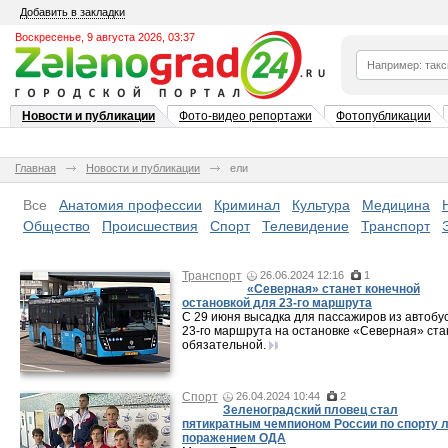
Добавить в закладки
Воскресенье, 9 августа 2026, 03:37
Новости и публикации
Фото-видео репортажи
Фотопубликации
Главная
Новости и публикации
ели
Все
Анатомия профессии
Криминал
Культура
Медицина
Общество
Происшествия
Спорт
Телевидение
Транспорт
Транспорт
26.06.2024 12:16
1
«Северная» станет конечной
остановкой для 23-го маршрута
С 29 июня высадка для пассажиров из автобу
23-го маршрута на остановке «Северная» ста
обязательной.
Спорт
26.04.2024 10:44
2
Зеленоградский пловец стал
пятикратным чемпионом России по спорту л
поражением ОДА