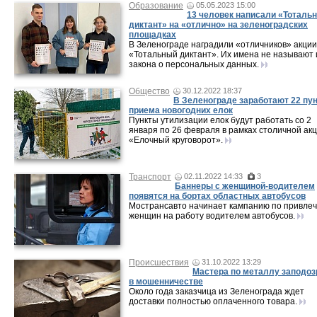
Образование
05.05.2023 15:00
13 человек написали «Тоталь
диктант» на «отлично» на зеленоградских
площадках
В Зеленограде наградили «отличников» акции
«Тотальный диктант». Их имена не называют 
закона о персональных данных.
Общество
30.12.2022 18:37
В Зеленограде заработают 22 пу
приема новогодних елок
Пункты утилизации елок будут работать со 2
января по 26 февраля в рамках столичной ак
«Елочный круговорот».
Транспорт
02.11.2022 14:33
3
Баннеры с женщиной-водителем
появятся на бортах областных автобусов
Мострансавто начинает кампанию по привле
женщин на работу водителем автобусов.
Происшествия
31.10.2022 13:29
Мастера по металлу заподоз
в мошенничестве
Около года заказчица из Зеленограда ждет
доставки полностью оплаченного товара.