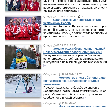
Михаил Евсеенко завоевал пять золотых мед
на чемпионате России по плаванию на коротк
воде среди спортсменов с поражением опорн
двигательного аппарата.
Спорт
18.04.2024 10:16
3
Саблистка из Зеленограда стала
чемпионкой России
19‑летняя Вероника Булукова в составе перв
сборной команды Москвы завоевала золото
чемпионата России, а также стала бронзовым
призером личного турнира.
Спорт
02.03.2024 12:13
Зеленоградский биатлонист Матвей
Елисеев объявил о завершении карьеры
Заслуженный мастер спорта по биатлону
зеленоградец Матвей Елисеев прекращает
выступления на высшем уровне в возрасте 30 
Общество
28.02.2024 19:37
Количество снега в Зеленограде
почти вдвое превысило прошлогодние
показатели
Префект рассказал о борьбе со снегом в
Зеленограде, потребовал от коммунальщиков
расслабляться и поблагодарил горожан за
сообщения о плохой уборке.
Общество
15.02.2024 11:03
Московские чиновники вмешалис