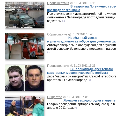
Происшествия
31.03.2011 16:43
В аварии на Логвиненко серь
пострадала женщина
При столкновении двух автомобилей на улице
Логвиненко в Зеленограде пострадала женщи
водитель.
Образование
31.03.2011 15:46
Необычный урок в
мультимедийном автобусе для учеников ш
Автобус специально оборудован для обучени
детей основам безопасного поведения на дор
Происшествия
31.03.2011 15:25
В Зеленограде арестовали
квартирных мошенников из Петербурга
Двое "черных риэлторов" из Санкт-Петербург
арестованы в Зеленограде.
Общество
31.03.2011 14:03
Ярмарки выходного дня в апреле
График проведения ярмарок выходного дня в
апреле 2011 года.