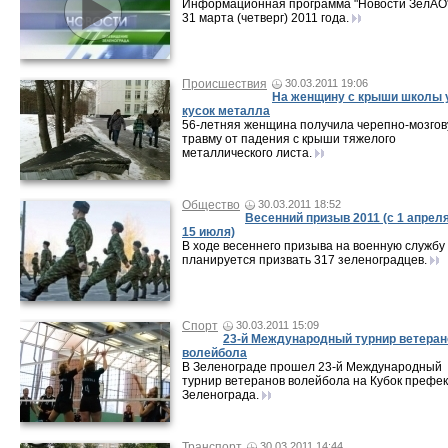
Информационная программа "Новости ЗелАО"
31 марта (четверг) 2011 года.
Происшествия
30.03.2011 19:06
На женщину с крыши школы 
кусок металла
56-летняя женщина получила черепно-мозго
травму от падения с крыши тяжелого
металлического листа.
Общество
30.03.2011 18:52
Весенний призыв 2011 (с 1 апреля
15 июля)
В ходе весеннего призыва на военную службу
планируется призвать 317 зеленоградцев.
Спорт
30.03.2011 15:09
23-й Международный турнир ветеран
волейбола
В Зеленограде прошел 23-й Международный
турнир ветеранов волейбола на Кубок префе
Зеленограда.
Транспорт
30.03.2011 14:44