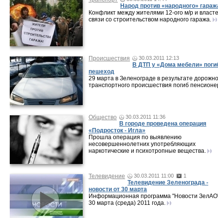
Народ против «народного» гараж
Конфликт между жителями 12-ого м/р и власте
связи со строительством народного гаража.
Происшествия
30.03.2011 12:13
В ДТП у «Дома мебели» поги
пешеход
29 марта в Зеленограде в результате дорожно
транспортного происшествия погиб пенсионе
Общество
30.03.2011 11:36
В городе проведена операция
«Подросток - Игла»
Прошла операция по выявлению
несовершеннолетних употребляющих
наркотические и психотропные вещества.
Телевидение
30.03.2011 11:00
1
Телевидение Зеленограда -
новости от 30 марта
Информационная программа "Новости ЗелАО"
30 марта (среда) 2011 года.