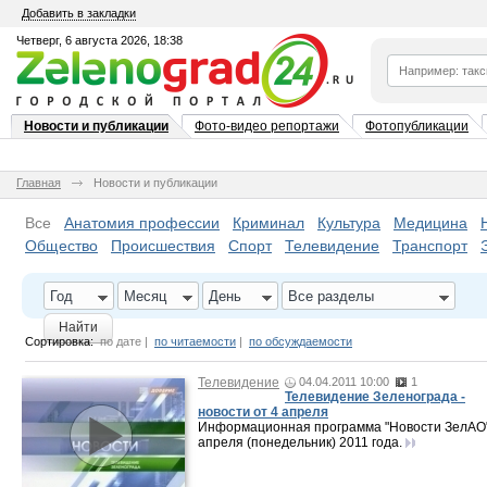
Добавить в закладки
Четверг, 6 августа 2026, 18:38
Новости и публикации
Фото-видео репортажи
Фотопубликации
Главная
Новости и публикации
Все
Анатомия профессии
Криминал
Культура
Медицина
Общество
Происшествия
Спорт
Телевидение
Транспорт
Год
Месяц
День
Все разделы
Найти
Сортировка:
по дате
|
по читаемости
|
по обсуждаемости
Телевидение
04.04.2011 10:00
1
Телевидение Зеленограда -
новости от 4 апреля
Информационная программа "Новости ЗелАО"
апреля (понедельник) 2011 года.