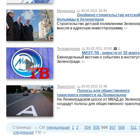
Медицина
30.03.2011 10:49
Одобрено строительство детской
больницы в Зеленограде
Строительство детской поликлиники Зеленог
внесли в адресную инвестпрограмму.
Телевидение
30.03.2011 10:00
1
МИЭТ-ТВ - новости от 30 марта
Еженедельный вестник о событиях в институт
Зеленограде.
Транспорт
29.03.2011 21:40
Полосы для общественного
транспорта появятся на Ленинградке
На Ленинградском шоссе от МКАД до Зеленог
создадут полосы для общественного транспо
←
Страницы:
Ctrl
предыдущая
1
2
...
504
505
506
507
508
...
511
→
следующая
Ctrl