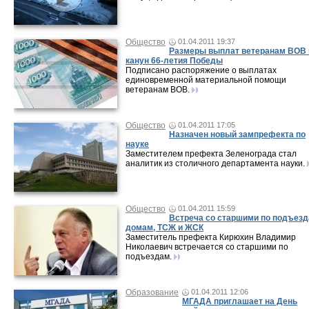
Общество
01.04.2011 19:37
Размеры выплат ветеранам ВОВ 
канун 66-летия Победы
Подписано распоряжение о выплатах
единовременной материальной помощи
ветеранам ВОВ.
Общество
01.04.2011 17:05
Назначен новый зампрефекта по
науке
Заместителем префекта Зеленограда стал
аналитик из столичного департамента науки.
Общество
01.04.2011 15:59
Встреча со старшими по подъезд
домам, ТСЖ и ЖСК
Заместитель префекта Кирюхин Владимир
Николаевич встречается со старшими по
подъездам.
Образование
01.04.2011 12:06
МГАДА приглашает на День