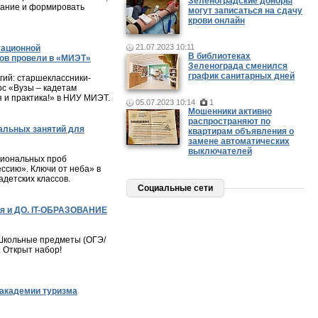
Зеленоградские доноры
мание и формировать
могут записаться на сдачу
крови онлайн
21.07.2023 10:11
тационной
В библиотеках
ов провели в «МИЭТ»
Зеленограда сменился
график санитарных дней
ий: старшеклассники-
с «Вузы – кадетам
я и практика!» в НИУ МИЭТ.
05.07.2023 10:14
1
Мошенники активно
распространяют по
альных занятий для
квартирам объявления о
замене автоматических
выключателей
сиональных проб
ессию». Ключи от неба» в
детских классов.
Социальные сети
я и ДО. IT-ОБРАЗОВАНИЕ
– Школьные предметы (ОГЭ/
. Открыт набор!
академии туризма