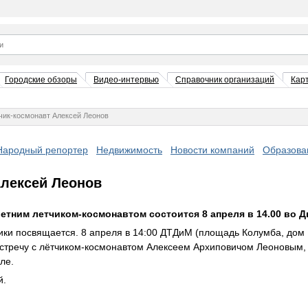
Городские обзоры
Видео-интервью
Справочник организаций
Кар
тчик-космонавт Алексей Леонов
Народный репортер
Недвижимость
Новости компаний
Образова
Алексей Леонов
летним летчиком-космонавтом состоится 8 апреля в 14.00 во 
ки посвящается. 8 апреля в 14:00 ДТДиМ (площадь Колумба, дом 
тречу с лётчиком-космонавтом Алексеем Архиповичом Леоновым, 
ле.
й.