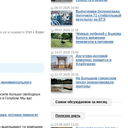
скорость и ремень
06.07.2026 10:44
Выпускники Зеленограда
получили 71 стобалльный
результат на ЕГЭ
09.07.2026 11:18
те ее и нажмите
Ctrl + Enter
Чёрных лебедей с Быкова
болота временно
перевезли в питомник
14.07.2026 19:06
Досугово-деловой
комплекс появится в
Алабушево
12.07.2026 20:55
На Большом городском
 индивидуального
пруду демонтировали
понтоны
осили больше свободных
 в Голубом. Мы вас
Самое обсуждаемое за месяц
ама, которая приносит
Полезно знать
22.08.2023 13:51
и выигрывают те компании,