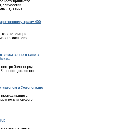
е гостеприимства,
, психологии,
ла и дизайна.
ларетовскому храму 400
твователем при
мового комплекса
отечественного кино в
hestra
м центре Зеленоград
 большого джазового
 уклоном в Зеленограде
 преподавания с
зможностям каждого
lup
ли универсальные