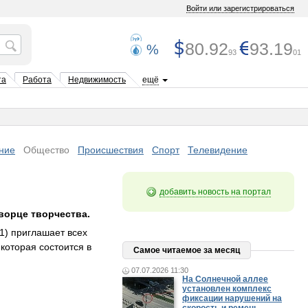
Войти или зарегистрироваться
80.92
93.19
%
93
01
та
Работа
Недвижимость
ещё
ние
Общество
Происшествия
Спорт
Телевидение
добавить новость на портал
Дворце творчества.
1) приглашает всех
которая состоится в
Самое читаемое за месяц
07.07.2026 11:30
На Солнечной аллее
установлен комплекс
фиксации нарушений на