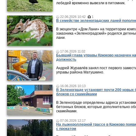
лебедей временно вывезли в питомник.
22.06.2026 10:42
1
В семействе зеленоградских ланей пополн
В экоцентре «Дом Лани» на территории комп
заказника «Зеленоградский» родился детен
лани.
17.06.2026 11:02
Бывший глава управы Крюково назначен н
должность
Андрей Журавлёв занял пост первого замест
управы района Матушкино.
16.06.2026 10:13
В Зеленограде установят почти 200 новых
блоков со скамейками
В Зеленограде определены адреса установк
бетонных блоков, которые дополнительно о
скамейками.
07.06.2026 12:17
На лыжероллерной трассе в Крюково появ
с прокатом