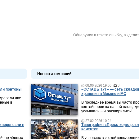
Обнаружив в тексте ошибку, выдели
Новости компаний
08.06.2026 19:55
3
ли понтоны
«ОСТАВЬ ТУТ» — сеть складов
хранения в Москве и МО
ировали две
нные в
В последнее время вы часто пр
контейнеров на нашей площадке
услышали – и расширились!
27.02.2026 10:24
 перевезли в
Типография «Пресс-код»: рекл
клиентов
айоне чёрных
В условиях высокой конкуренци