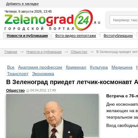
Добавить в закладки
Четверг, 6 августа 2026, 13:45
Новости и публикации
Фото-видео репортажи
Фотопубликации
Главная
Новости и публикации
Общество
В Зеленоград приедет ле
Все
Анатомия профессии
Криминал
Культура
Медицина
Транспорт
Экономика
В Зеленоград приедет летчик-космонавт 
Общество
04.04.2011 17:49
Встреча с 76-
Дню космонавти
желающих на вс
театральном за
Вход свободны