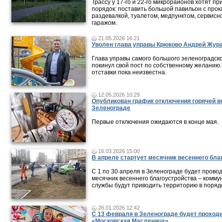
Трассу у 17-го и 22-го микрорайонов хотят пр
порядок: поставить большой павильон с прок
раздевалкой, туалетом, медпунктом, сервисн
гаражом.
21.05.2026 16:21
Уволен глава управы Крюково Андрей Жур
Глава управы самого большого зеленоградск
покинул свой пост по собственному желанию
отставки пока неизвестна.
12.05.2026 10:29
Опубликован график отключения горячей в
Зеленограде
Первые отключения ожидаются в конце мая.
16.03.2026 15:00
В апреле стартует месячник весеннего бла
С 1 по 30 апреля в Зеленограде будет прово
месячник весеннего благоустройства – комм
службы будут приводить территорию в поряд
26.01.2026 12:42
С 13 февраля в Зеленограде будет проход
«Московская Масленица»