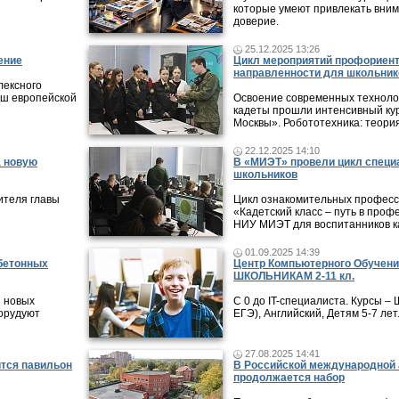
которые умеют привлекать вни
доверие.
25.12.2025 13:26
ение
Цикл мероприятий профориен
направленности для школьник
лексного
ыш европейской
Освоение современных технолог
кадеты прошли интенсивный кур
Москвы». Робототехника: теори
22.12.2025 14:10
а новую
В «МИЭТ» провели цикл специ
школьников
ителя главы
Цикл ознакомительных профес
«Кадетский класс – путь в проф
НИУ МИЭТ для воспитанников ка
01.09.2025 14:39
 бетонных
Центр Компьютерного Обучени
ШКОЛЬНИКАМ 2-11 кл.
и новых
С 0 до IT-специалиста. Курсы 
борудуют
ЕГЭ), Английский, Детям 5-7 лет
27.08.2025 14:41
ится павильон
В Российской международной 
продолжается набор