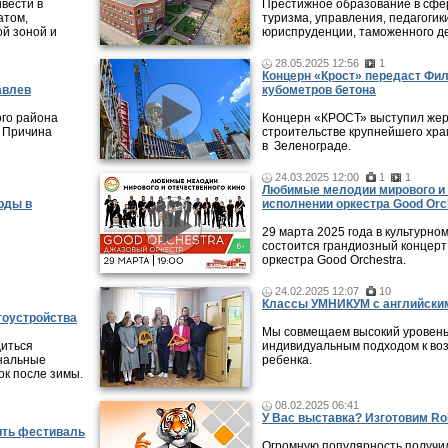
ивести в
Престижное образование в сфер
атом,
туризма, управления, педагогики
ой зоной и
юриспруденции, таможенного де
28.05.2025 12:56
1
Концерн «Крост» передаст Фи
авлев
кубометров бетона
ого района
Концерн «КРОСТ» выступил жер
. Причина
строительстве крупнейшего хра
в Зеленограде.
24.03.2025 12:00
1
1
Любимые мелодии мирового и 
оды в
исполнении оркестра Good Orc
29 марта 2025 года в культурно
состоится грандиозный концерт
оркестра Good Orchestra.
24.02.2025 12:07
10
Классы УМНИКУМ с английским
гоустройства
Мы совмещаем высокий уровень
диться
индивидуальным подходом к во
унальные
ребенка.
ок после зимы.
08.02.2025 06:41
У Вас выставка? Изготовим Rol
ить фестиваль
Огромную популярность получи