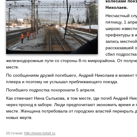
колесами поез
Николаев.
Несчастный сл
пятницу, 1 апр
широко известн
префектуры в 
запись местно
рассказавшей о
сбил подростка
железнодорожные пути со стороны 8-го микрорайона. От получ
месте.
По сообщениям друзей погибшего, Андрей Николаев в момент т
плеера и поэтому не услышал приближающего поезда.
Погибшего подростка похоронили 5 апреля.
Как отмечает Нина Сытькова, в том месте, где погиб Андрей Ни
через проход в заборе. Люди предпочитают экономить время и
месте. Женщина потребовала от городских властей перекрыть д
новых жертв.
Источник:
http://www.netall.ru