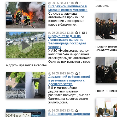
29.05.2023 17:18
9
доверие.
В гаражном комплексе в
Малино сгорел Mercedes
Со слов владельца
автомобиля произошло
скопление и возгорание
паров в багажнике.
29.05.2023 13:28
5
1
В результате ДТП на
Ленинградке напротив
Зеленограда пострадал
прошли интен
человек
Робототехника
У АЗС «Нефтьмагистраль»
напротив 5-го микрорайона
столкнулось два автомобиля.
Один из них вылетел в кювет,
а другой врезался в столбы.
26.05.2023 16:03
2
Двухлетний ребенок погиб
в результате падения с
десятого этажа
В 8-м микрорайоне
воспитанников
двухлетний мальчик
разбился насмерть, выпав с
балкона на десятом этаже
жилого дома.
24.05.2023 13:42
4
В Зеленограде задержали