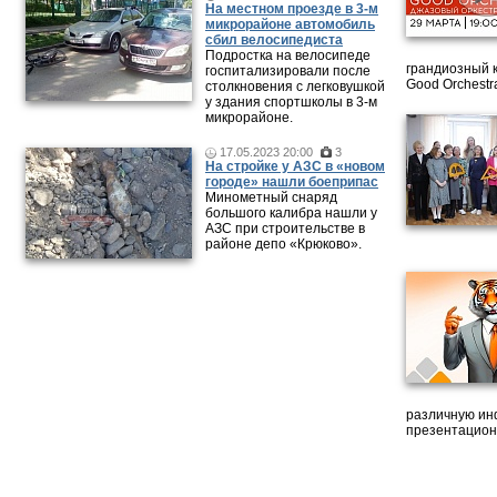
На местном проезде в 3-м
микрорайоне автомобиль
сбил велосипедиста
Подростка на велосипеде
грандиозный 
госпитализировали после
Good Orchestr
столкновения с легковушкой
у здания спортшколы в 3-м
микрорайоне.
17.05.2023 20:00
3
На стройке у АЗС в «новом
городе» нашли боеприпас
Минометный снаряд
большого калибра нашли у
АЗС при строительстве в
районе депо «Крюково».
различную ин
презентацион