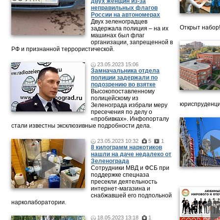
двух женщин из-за
неправильных флагов
России на автономерах
Двух зеленоградцев
Открыт набор
задержала полиция – на их
машинах был флаг
организации, запрещенной в
РФ и признанной террористической.
23.05.2023 15:06
Замначальника отдела
полиции задержали по
подозрению во взятке
Высокопоставленному
полицейскому из
юриспруденци
Зеленограда избрали меру
пресечения по делу о
«пробивках». Инфопорталу
стали известны эксклюзивные подробности дела.
23.05.2023 10:32
5
1
8 килограмм наркотиков
нашли на даче недалеко от
Зеленограда
Сотрудники МВД и ФСБ при
поддержке спецназа
пресекли деятельность
интернет-магазина и
снабжавшей его подпольной
нарколаборатории.
18.05.2023 13:18
1