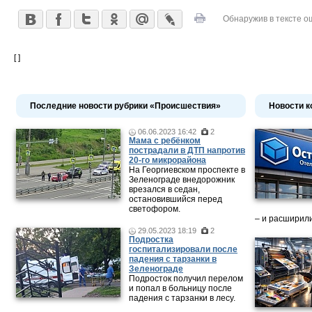
Обнаружив в тексте о
[ ]
Последние новости рубрики «Происшествия»
Новости к
06.06.2023 16:42
2
Мама c ребёнком
пострадали в ДТП напротив
20-го микрорайона
На Георгиевском проспекте в
Зеленограде внедорожник
врезался в седан,
остановившийся перед
светофором.
– и расширили
29.05.2023 18:19
2
Подростка
госпитализировали после
падения с тарзанки в
Зеленограде
Подросток получил перелом
и попал в больницу после
падения с тарзанки в лесу.