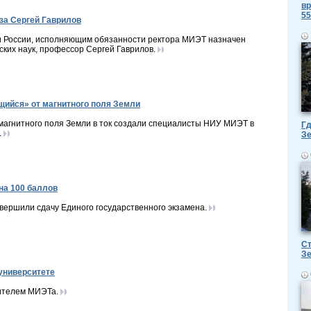
вр
55
уза Сергей Гаврилов
ки России, исполняющим обязанности ректора МИЭТ назначен
ских наук, профессор Сергей Гаврилов.
ийся» от магнитного поля Земли
магнитного поля Земли в ток создали специалисты НИУ МИЭТ в
Гд
.
З
на 100 баллов
авершили сдачу Единого государственного экзамена.
Ст
З
университете
ителем МИЭТа.