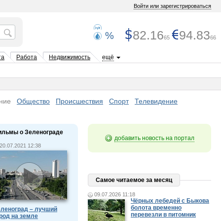
Войти или зарегистрироваться
82.16
94.83
%
65
66
та
Работа
Недвижимость
ещё
ние
Общество
Происшествия
Спорт
Телевидение
ильмы о Зеленограде
добавить новость на портал
20.07.2021 12:38
Самое читаемое за месяц
09.07.2026 11:18
Чёрных лебедей с Быкова
болота временно
леноград – лучший
перевезли в питомник
род на земле