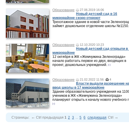
Образование
27.06.2019 16:06
Новый детский сад в 16
микрорайоне скоро откроют
Трехэтажное здание в новой части Зеленогра
займет дошкольное отделение школы №1150.
Образование
12.10.2020 10:23
Новый детский сад открыли в 
микрорайоне
12 октября в ЖК «Жемчужина Зеленограда»
начало работать первое из двух, входящих в
проект, дошкольных учреждений.
Образование
21.02.2022 11:56
4
Власти выдали разрешение н
ввод школы в 17 микрорайоне
Здание образовательного учреждения на 110
учеников в ЖК «Жемчужина Зеленограда»
планируют открыть к началу нового учебного г
←
→
Страницы:
Ctrl
предыдущая
1
2
3
...
5
6
следующая
Ctrl