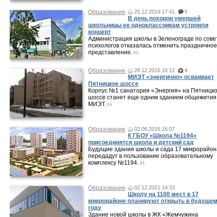
Образование
25.12.2019 17:41
5
В день похорон умершей
школьницы ее одноклассникам устроили
концерт
Администрация школы в Зеленограде по сове
психологов отказалась отменить праздничное
представление.
Образование
28.12.2016 16:12
4
МИЭТ «энергично» осваивает
Пятницкое шоссе
Корпус №1 санатория «Энергия» на Пятницк
шоссе станет еще одним зданием общежития
МИЭТ.
Образование
02.06.2016 16:07
К ГБОУ «Школа №1194»
присоединятся школа и детский сад
Будущие здания школы и сада 17 микрорайон
передадут в пользование образовательному
комплексу №1194.
Образование
02.12.2021 14:33
Школу на 1100 мест в 17
микрорайоне планируют открыть в будуще
году
Здание новой школы в ЖК «Жемчужина