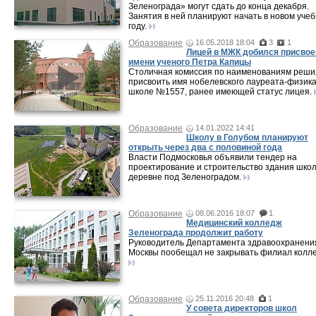
Зеленограда» могут сдать до конца декабря.
Занятия в ней планируют начать в новом уче
году.
Образование
16.05.2018 18:04
3
1
Лицей в МЖК добился присвое
имени ученого Петра Капицы
Столичная комиссия по наименованиям реши
присвоить имя нобелевского лауреата-физик
школе №1557, ранее имеющей статус лицея.
Образование
14.01.2022 14:41
Школу в Голубом планируют
открыть через два с половиной года
Власти Подмосковья объявили тендер на
проектирование и строительство здания школ
деревне под Зеленоградом.
Образование
08.06.2016 18:07
1
Медицинский колледж
Зеленограда продолжит работу
Руководитель Департамента здравоохранени
Москвы пообещал не закрывать филиал колл
Образование
25.11.2016 20:48
1
У совета директоров школ