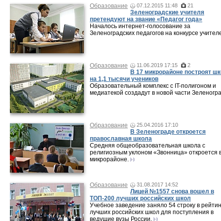
Образование
07.12.2015 11:48
21
Зеленоградские учителя
претендуют на звание «Педагог года»
Началось интернет-голосование за
Зеленоградских педагогов на конкурсе учител
Образование
11.06.2019 17:15
2
В 17 микрорайоне построят ш
на 1,1 тысячи учеников
Образовательный комплекс с IT-полигоном и
медиатекой создадут в новой части Зеленогра
Образование
25.04.2016 17:10
В Зеленограде откроется
православная школа
Средняя общеобразовательная школа с
религиозным уклоном «Звонница» откроется в
микрорайоне.
Образование
31.08.2017 14:52
Лицей №1557 снова вошел в
ТОП-200 лучших российских школ
Учебное заведение заняло 54 строку в рейтин
лучших российских школ для поступления в
ведущие вузы России.