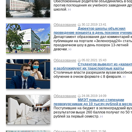
Обеспокоенные родители объединились в бо
против поглощения их учебного заведения др
школой.
Образование
30.12.2019 13:41
Директор школы объяснил
проведение концерта в день похорон учени
Департамент образования дал комментарий к
публикации на портале «Зеленоград24» стать
праздничном шоу в день похорон 13-летней
девочки.
Образование
05.02.2021 15:43
Студентов выведут из «каран
и разблокируют их транспортные карты
Столичные власти разрешили вузам возобно
обучение в очном формате с 8 февраля.
Образование
24.06.2019 14:09
МИЭТ повысил стипендии
первокурсникам до 10 тысяч рублей в меся
Поступившие на бюджет в зеленоградский вуз
результатом выше 260 баллов получат по 50 
рублей за первый семестр.
Образование
29.01.2021 11:56