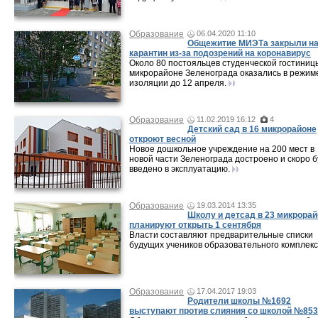
Образование
06.04.2020 11:10
Общежитие МИЭТа закрыли н
карантин из-за подозрений на коронавирус
Около 80 постояльцев студенческой гостиницы
микрорайоне Зеленограда оказались в режим
изоляции до 12 апреля.
Образование
11.02.2019 16:12
4
Детский сад в 16 микрорайоне
откроют весной
Новое дошкольное учреждение на 200 мест в
новой части Зеленограда достроено и скоро 
введено в эксплуатацию.
Образование
19.03.2014 13:35
Школу и детсад в 23 микрора
планируют открыть 1 сентября
Власти составляют предварительные списки
будущих учеников образовательного комплекс
Образование
17.04.2017 19:03
Родители школы №1692
выступают против слияния со школой №853