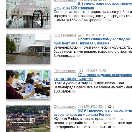
В Зеленограде построят нову
школу на 300 учеников
Согласован проект четырехэтажного учебного
корпуса со спортплощадками для средних кла
школы №1557 в 3 микрорайоне.
Образование
05.09.2017 11:15
Политехническому колледжу
присвоят имя Николая Злобина
Зеленоградский политехнический колледж №
будет носить имя первого известного строите
Зеленограда.
Образование
11.07.2017 13:55
17 зеленоградских выпускник
стали 100-бальниками
В этом учебном году 17 выпускников школ
Зеленограда сдали все экзамены на максима
100 балов.
Образование
29.06.2018 12:45
1
МИЭТ включили в список луч
вузов по версии журнала Forbes
Журнал Forbes впервые проанализировал
качество российского образования с точки зр
предпринимательства и политики.