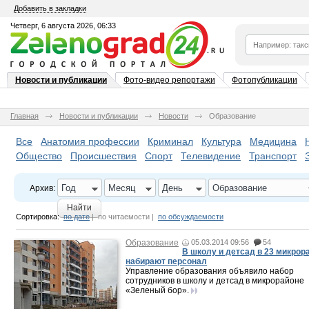
Добавить в закладки
Четверг, 6 августа 2026, 06:33
Новости и публикации
Фото-видео репортажи
Фотопубликации
Главная
Новости и публикации
Новости
Образование
Все
Анатомия профессии
Криминал
Культура
Медицина
Общество
Происшествия
Спорт
Телевидение
Транспорт
Год
Месяц
День
Образование
Архив:
Найти
Сортировка:
по дате
|
по читаемости
|
по обсуждаемости
Образование
05.03.2014 09:56
54
В школу и детсад в 23 микрор
набирают персонал
Управление образования объявило набор
сотрудников в школу и детсад в микрорайоне
«Зеленый бор».