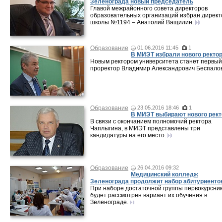
Зеленограда новый председатель
Главой межрайонного совета директоров
образовательных организаций избран директ
школы №1194 – Анатолий Ващилин.
Образование
01.06.2016 11:45
1
В МИЭТ избрали нового ректо
Новым ректором университета станет первый
проректор Владимир Александрович Беспалов
Образование
23.05.2016 18:46
1
В МИЭТ выбирают нового рект
В связи с окончанием полномочий ректора
Чаплыгина, в МИЭТ представлены три
кандидатуры на его место.
Образование
26.04.2016 09:32
Медицинский колледж
Зеленограда продолжит набор абитуриенто
При наборе достаточной группы первокурсни
будет рассмотрен вариант их обучения в
Зеленограде.