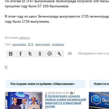
По итогам ЕГЭ 47 выпускников Зеленограда получили 100-бальны
прошлом году было 57 100-балльников.
В этом году из школ Зеленограда выпускаются 1725 зеленоград
году было 1734 выпускника.
Источник:
zelao.ru
Теги:
школьники
,
ЕГЭ
,
выпускники
,
экзамены
Обнаружив в тексте о
[ ]
Последние новости рубрики «Образование»
Новости к
05.08.2026 16:39
3
В Зеленограде создали
первые в мире космический
мини-шаттл и квантовый
датчик