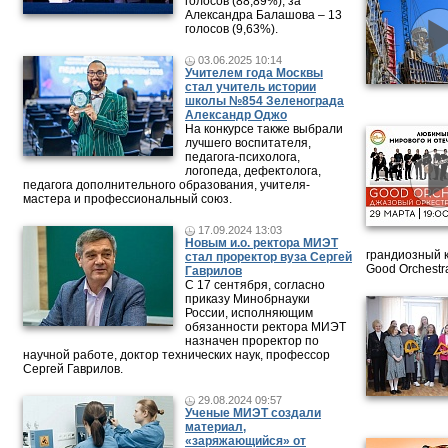
голосов (88,89%), за
Александра Балашова – 13
голосов (9,63%).
03.06.2025 10:14
Учителем года Москвы
стал учитель истории
школы №854 Зеленограда
Александр Оджо
На конкурсе также выбрали
лучшего воспитателя,
педагога-психолога,
логопеда, дефектолога,
педагога дополнительного образования, учителя-
мастера и профессиональный союз.
17.09.2024 13:03
Новым и.о. ректора МИЭТ
грандиозный 
стал проректор вуза Сергей
Good Orchestr
Гаврилов
С 17 сентября, согласно
приказу Минобрнауки
России, исполняющим
обязанности ректора МИЭТ
назначен проректор по
научной работе, доктор технических наук, профессор
Сергей Гаврилов.
29.08.2024 09:57
Ученые МИЭТ создали
материал,
«заряжающийся» от