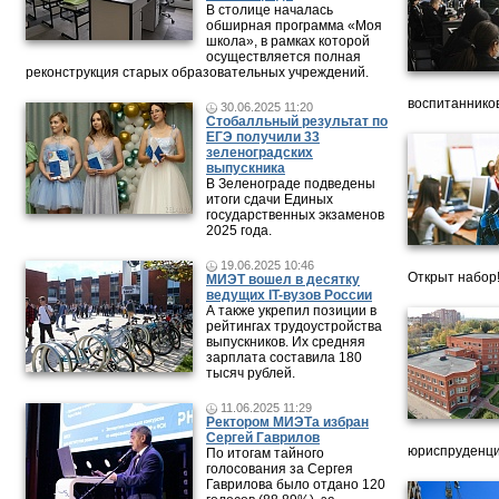
В столице началась
обширная программа «Моя
школа», в рамках которой
осуществляется полная
реконструкция старых образовательных учреждений.
воспитанников
30.06.2025 11:20
Стобалльный результат по
ЕГЭ получили 33
зеленоградских
выпускника
В Зеленограде подведены
итоги сдачи Единых
государственных экзаменов
2025 года.
19.06.2025 10:46
Открыт набор
МИЭТ вошел в десятку
ведущих IT-вузов России
А также укрепил позиции в
рейтингах трудоустройства
выпускников. Их средняя
зарплата составила 180
тысяч рублей.
11.06.2025 11:29
Ректором МИЭТа избран
Сергей Гаврилов
юриспруденци
По итогам тайного
голосования за Сергея
Гаврилова было отдано 120