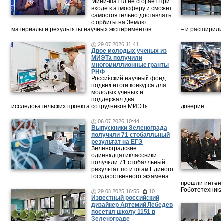
Мини-шаттл не сгорает при
входе в атмосферу и сможет
самостоятельно доставлять
с орбиты на Землю
материалы и результаты научных экспериментов.
– и расширили
29.07.2026 11:41
Двое молодых ученых из
МИЭТа получили
многомиллионные гранты
РНФ
Российский научный фонд
подвел итоги конкурса для
молодых ученых и
поддержал два
исследовательских проекта сотрудников МИЭТа.
доверие.
06.07.2026 10:44
Выпускники Зеленограда
получили 71 стобалльный
результат на ЕГЭ
Зеленоградские
одиннадцатиклассники
получили 71 стобалльный
результат по итогам Единого
государственного экзамена.
прошли интен
Робототехника
29.08.2025 16:55
10
Известный российский
дизайнер Артемий Лебедев
посетил школу 1151 в
Зеленограде