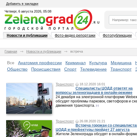
Добавить в закладки
Четверг, 6 августа 2026, 05:08
Новости и публикации
Фото-видео репортажи
Фотопубликации
Главная
Новости и публикации
встреча
Все
Анатомия профессии
Криминал
Культура
Медицина
Общество
Происшествия
Спорт
Телевидение
Транспорт
Транспорт
18.12.2020 16:01
Специалисты ЦОДД ответят на
вопросы зеленоградцев в онлайн-режиме
24 декабря на электронной платформе Webe
обсудят проблемы парковок, светофоров и сх
движения транспорта.
Транспорт
26.08.2020 21:21
Встреча горожан со специалист
ЦОДД и префектуры пройдет 27 августа
Жители Зеленограда обсудят в онлайн-форм