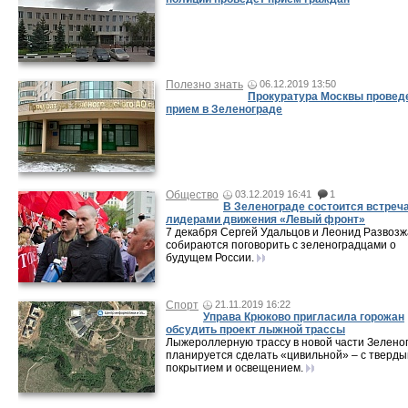
Полезно знать
06.12.2019 13:50
Прокуратура Москвы провед
прием в Зеленограде
Общество
03.12.2019 16:41
1
В Зеленограде состоится встреча
лидерами движения «Левый фронт»
7 декабря Сергей Удальцов и Леонид Развозж
собираются поговорить с зеленоградцами о
будущем России.
Спорт
21.11.2019 16:22
Управа Крюково пригласила горожан
обсудить проект лыжной трассы
Лыжероллерную трассу в новой части Зелено
планируется сделать «цивильной» – с тверд
покрытием и освещением.