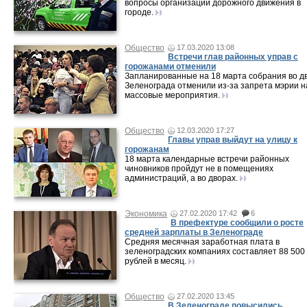
вопросы организации дорожного движения в
городе.
Общество
17.03.2020 13:08
Встречи глав районных управ с
горожанами отменили
Запланированные на 18 марта собрания во д
Зеленограда отменили из-за запрета мэрии н
массовые мероприятия.
Общество
12.03.2020 17:27
Главы управ выйдут на улицу к
горожанам
18 марта календарные встречи районных
чиновников пройдут не в помещениях
администраций, а во дворах.
Экономика
27.02.2020 17:42
6
В префектуре сообщили о росте
средней зарплаты в Зеленограде
Средняя месячная заработная плата в
зеленоградских компаниях составляет 88 500
рублей в месяц.
Общество
27.02.2020 13:45
В Зеленограде повысились