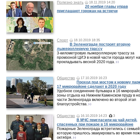
Полезно знать
18.11.2019 14:20
20 ноября главы управ
приглашают горожан на встречи
Спорт
18.10.2019 18:35
В Зеленограде построят вторую
лыжероллерную трассу
3-километровую лыжероллерную трассу за
промзоной ЦИЭ в новой части города могут н
прокладывать весной 2020 года.
Общество
17.10.2019 16:23
Проход под мостом к новому парк
17 микрорайоне сделают в 2020 году
Удобное соединение бульвара в 16 микрорай
зоны отдыха на Нижнем Каменском пруду в н
части Зеленограда включено во второй этап
благоустройства.
Общество
16.10.2019 14:23
3
В МЧС пригласили на чай детей,
спасенных при пожаре в 16 микрорайоне
Пожарные Зеленограда встретились с семьей
которую пришлось эвакуировать во время пож
октября.