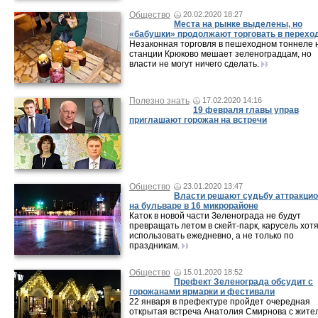
Общество
20.02.2020 18:27
Места на рынке выделены, но
«бабушки» продолжают торговать в перехо
Незаконная торговля в пешеходном тоннеле 
станции Крюково мешает зеленоградцам, но
власти не могут ничего сделать.
Полезно знать
17.02.2020 14:16
19 февраля главы управ
приглашают горожан на встречи
Общество
23.01.2020 13:47
Власти решают судьбу аттракци
на бульваре в 16 микрорайоне
Каток в новой части Зеленограда не будут
превращать летом в скейт-парк, карусель хот
использовать ежедневно, а не только по
праздникам.
Общество
15.01.2020 18:52
Префект Зеленограда обсудит с
горожанами ярмарки и фестивали
22 января в префектуре пройдет очередная
открытая встреча Анатолия Смирнова с жите