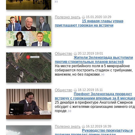
Полезно знать
15.01.2020 10:29
15 января главы управ
приглашают горожан на встречи
Общество
20.12.2019 19:01
Жители Зеленограда выступили
против строительных планов властей
На месте регбийного поля в 5 микрорайоне
собираются построить стадион с трибунами,
манежем, но без парковки.
Общество
18.12.2019 15:11
Префект Зеленограда проведет
встречу с горожанами впервые за 8 месяце
25 декабря в префектуре Анатолий Смирнов
обсудит с жителями организацию зимнего отд
городе.
Полезно знать
16.12.2019 16:39
Руководство прокуратуры и
полиции проведет прием граждан