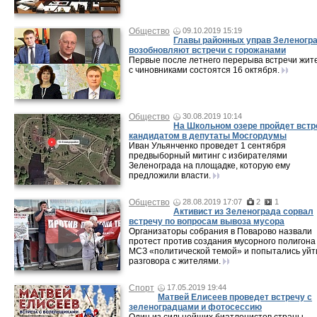
Общество
09.10.2019 15:19
Главы районных управ Зеленогр
возобновляют встречи с горожанами
Первые после летнего перерыва встречи жит
с чиновниками состоятся 16 октября.
Общество
30.08.2019 10:14
На Школьном озере пройдет встр
кандидатом в депутаты Мосгордумы
Иван Ульянченко проведет 1 сентября
предвыборный митинг с избирателями
Зеленограда на площадке, которую ему
предложили власти.
Общество
28.08.2019 17:07
2
1
Активист из Зеленограда сорвал
встречу по вопросам вывоза мусора
Организаторы собрания в Поварово назвали
протест против создания мусорного полигона
МСЗ «политической темой» и попытались уйт
разговора с жителями.
Спорт
17.05.2019 19:44
Матвей Елисеев проведет встречу с
зеленоградцами и фотосессию