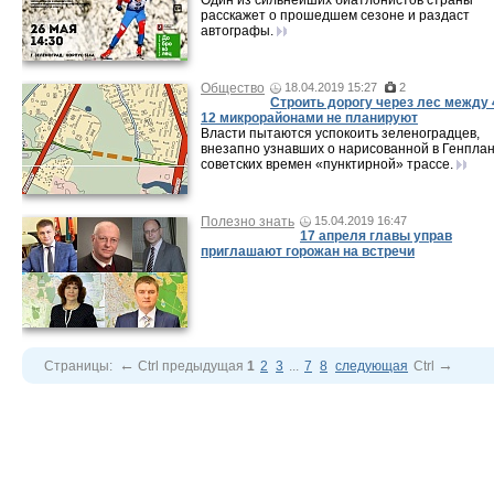
Один из сильнейших биатлонистов страны
расскажет о прошедшем сезоне и раздаст
автографы.
Общество
18.04.2019 15:27
2
Строить дорогу через лес между 
12 микрорайонами не планируют
Власти пытаются успокоить зеленоградцев,
внезапно узнавших о нарисованной в Генплан
советских времен «пунктирной» трассе.
Полезно знать
15.04.2019 16:47
17 апреля главы управ
приглашают горожан на встречи
←
→
Страницы:
Ctrl
предыдущая
1
2
3
...
7
8
следующая
Ctrl