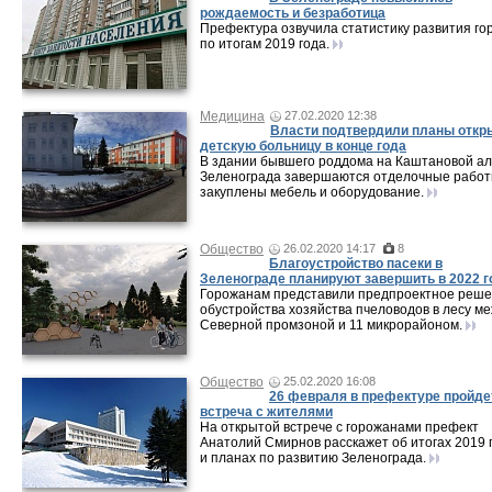
рождаемость и безработица
Префектура озвучила статистику развития го
по итогам 2019 года.
Медицина
27.02.2020 12:38
Власти подтвердили планы откр
детскую больницу в конце года
В здании бывшего роддома на Каштановой а
Зеленограда завершаются отделочные работ
закуплены мебель и оборудование.
Общество
26.02.2020 14:17
8
Благоустройство пасеки в
Зеленограде планируют завершить в 2022 г
Горожанам представили предпроектное реш
обустройства хозяйства пчеловодов в лесу м
Северной промзоной и 11 микрорайоном.
Общество
25.02.2020 16:08
26 февраля в префектуре пройде
встреча с жителями
На открытой встрече с горожанами префект
Анатолий Смирнов расскажет об итогах 2019 
и планах по развитию Зеленограда.