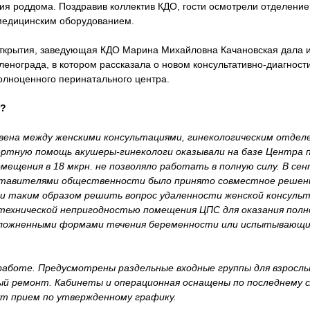
ия роддома. Поздравив коллектив КДО, гости осмотрели отделени
едицинским оборудованием.
открытия, заведующая КДО Марина Михайловна Качановская дала 
енограда, в котором рассказала о новом консультативно-диагност
олноценного перинатального центра.
е?
вена между женскими консультациями, гинекологическим отдел
ертную помощь акушеры-гинекологи оказывали на базе Центра п
мещения в 18 мкрн. не позволяло работать в полную силу. В се
едставителями общественности было принято совместное решен
и таким образом решить вопрос удаленности женской консуль
 технической непригодностью помещения ЦПС для оказания полн
осложненными формами течения беременности или испытывающи
работе. Предусмотрены раздельные входные группы для взрослы
й ремонт. Кабинеты и операционная оснащены по последнему с
ут прием по утвержденному графику.