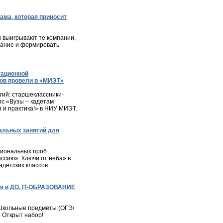
ама, которая приносит
и выигрывают те компании,
мание и формировать
тационной
ов провели в «МИЭТ»
ий: старшеклассники-
с «Вузы – кадетам
я и практика!» в НИУ МИЭТ.
альных занятий для
сиональных проб
ессию». Ключи от неба» в
детских классов.
я и ДО. IT-ОБРАЗОВАНИЕ
– Школьные предметы (ОГЭ/
. Открыт набор!