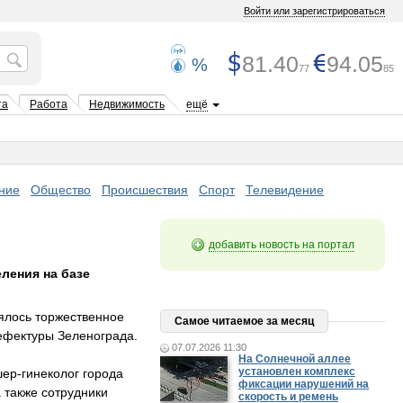
Войти или зарегистрироваться
81.40
94.05
%
77
85
та
Работа
Недвижимость
ещё
ние
Общество
Происшествия
Спорт
Телевидение
добавить новость на портал
ления на базе
ялось торжественное
Самое читаемое за месяц
рефектуры Зеленограда.
07.07.2026 11:30
На Солнечной аллее
установлен комплекс
ер-гинеколог города
фиксации нарушений на
 также сотрудники
скорость и ремень