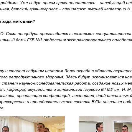
 роддома. Уже ведут прием врачи-неонатологи – заведующий п
цкая, детский врач-невролог – специалист высшей категории Н.
града методики?
. Сама процедура производится в нескольких специализированн
льный дом» ГКБ №3 отделения экстракорпорального оплодотво
оту и станет ведущим центром Зеленограда в области акушерст
го репродуктивного здоровья. Здесь будут использоваться но
 станет научно-исследовательская работа, создание новых ме
в с кафедрой акушерства и гинекологии Первого МГМУ им. И. М.
евакова, организация конференций, лекториев, дней открытых д
фессорского и преподавательского состава ВУЗа позволят подн
ге.