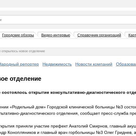
Городские обзоры
Видео-интервью
Справочник организаций
Кар
 открылось новое отделение
Народный репортер
Недвижимость
Новости компаний
Образова
вое отделение
 состоялось открытие консультативно-диагностического отде
лении «Родильный дом» Городской клинической больницы №3 состо
льтативно-диагностического отделения, сообщает пресс-служба п
крытия приняли участие префект Анатолий Смирнов, главный акуш
др Конопляников и главный врач горбольницы №3 Олег Гриднев, а