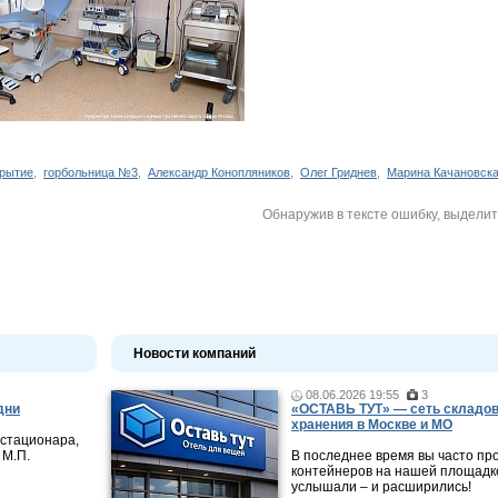
крытие
,
горбольница №3
,
Александр Конопляников
,
Олег Гриднев
,
Марина Качановск
Обнаружив в тексте ошибку, выдели
Новости компаний
08.06.2026 19:55
3
дни
«ОСТАВЬ ТУТ» — сеть складов
хранения в Москве и МО
 стационара,
 М.П.
В последнее время вы часто пр
контейнеров на нашей площадке
услышали – и расширились!