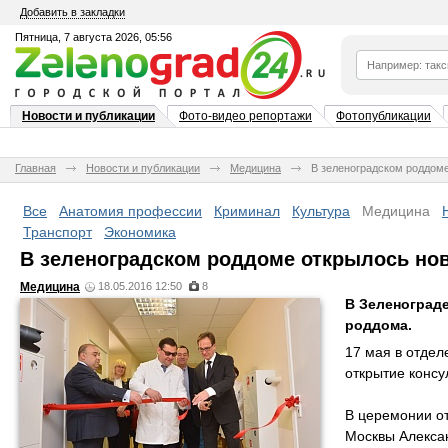
Добавить в закладки
Пятница, 7 августа 2026, 05:56
Новости и публикации
Фото-видео репортажи
Фотопубликации
Главная
Новости и публикации
Медицина
В зеленоградском роддоме
Все
Анатомия профессии
Криминал
Культура
Медицина
Транспорт
Экономика
В зеленоградском роддоме открылось но
Медицина
18.05.2016 12:50
8
В Зеленограде
роддома.
17 мая в отде
открытие консу
В церемонии от
Москвы Алексан