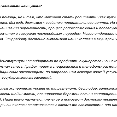
беременным женщинам?
 помощь, но и тем, кто мечтает стать родителями (как мужчи
нка. Мы ведь движемся к созданию перинатального центра. На 
ынашивании беременности, процесс родовспоможения и последу
 с зачатия и завершая послеродовым периодом. Новое отделение
я. Эту работу достойно выполняют наши коллеги в акушерских
действующими стандартами по профилям: акушерство и гинеко
тельная запись. График приема специалистов и телефоны разме
цинским организациям, по направлениям лечащих врачей услуг
 государственных гарантий.
м экспертного уровня по направлениям: бесплодие, гинеколог
логии шейки матки, планирование беременности и контрацепци
д. Наши врачи назначают лечение и помогают докторам первичн
еры-гинекологи сталкиваются с какими-то сложностями, они н
.