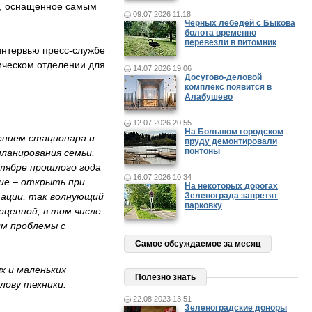
е, оснащенное самым
09.07.2026 11:18
Чёрных лебедей с Быкова
болота временно
перевезли в питомник
интервью пресс-службе
ическом отделении для
14.07.2026 19:06
Досугово-деловой
комплекс появится в
Алабушево
12.07.2026 20:55
На Большом городском
ением стационара и
пруду демонтировали
понтоны
ланирования семьи,
нтябре прошлого года
16.07.2026 10:34
ие – открыть при
На некоторых дорогах
тации, так волнующий
Зеленограда запретят
парковку
оценной, в том числе
м проблемы с
Самое обсуждаемое за месяц
х и маленьких
Полезно знать
лову техники.
22.08.2023 13:51
Зеленоградские доноры