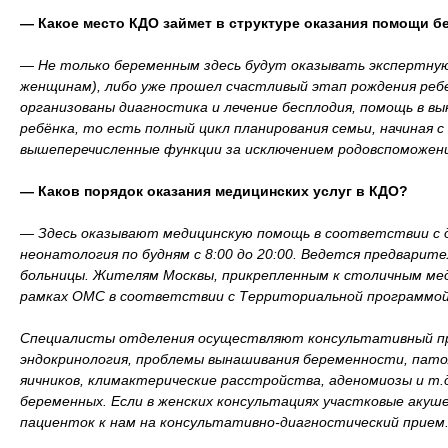
— Какое место КДО займет в структуре оказания помощи 
— Не только беременным здесь будут оказывать экспертную
женщинам), либо уже прошел счастливый этап рождения ребе
организованы диагностика и лечение бесплодия, помощь в в
ребёнка, то есть полный цикл планирования семьи, начиная
вышеперечисленные функции за исключением родовспоможени
— Каков порядок оказания медицинских услуг в КДО?
— Здесь оказывают медицинскую помощь в соответствии с 
неонатология по будням с 8:00 до 20:00. Ведется предвари
больницы. Жителям Москвы, прикрепленным к столичным меди
рамках ОМС в соответствии с Территориальной программой
Специалисты отделения осуществляют консультативный прие
эндокринология, проблемы вынашивания беременности, пато
яичников, климактерические расстройства, аденомиозы и т.
беременных. Если в женских консультациях участковые акуш
пациенток к нам на консультативно-диагностический прием