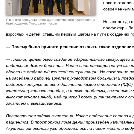
нового отделен
современным м
Открытие консультативно-диагностического отделения на
Незадолго до 
базе роддома. Фото: zelao.mos.ru
префектуры Зел
взрослых и детей, ставшим первым шагом на пути к созданию п
— Почему было принято решение открыть такое отделени
— Главной целью было создание эффективного связующего з
родильным домом больницы. Ранее специализированную эксп
одного из отделений женской консультации. Но состояние по
на заседании рабочей группы руководством больницы и пр
роддоме консультативно-диагностическое отделение (КДО) 
жительниц «нового города», а также проблемы, связанные с
высокотехнологичной, медицинской помощи пациенткам с 
зачатием и вынашиванием.
Поставленная задача выполнена. Новое отделение готово к 
пациентов. В просторном помещении произведен капитальны
Акушеры-гинекологи уже обосновались на новом месте и вед