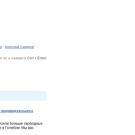
ая
,
Анатолий Смирнов
те ее и нажмите
Ctrl + Enter
 индивидуального
осили больше свободных
 в Голубом. Мы вас