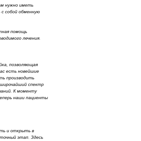
ам нужно иметь
 с собой обменную
ртная помощь
водимого лечения.
йка, позволяющая
ас есть новейшие
сть производить
я широчайший спектр
ваний. К моменту
теперь наши пациенты
ть и открыть в
точный этап. Здесь