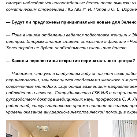
смогут наблюдаться новорожденные детки после выписки из
соматическим отделением ГКБ №3 И. И. Попов и О. Е. Вороне
— Будут ли предложены принципиально новые для Зелено
— Пока в нашем отделении ведется подготовка женщин к ЭКО
центрах. Вторым этапом станет открытие в филиале «Роди
Зеленограда не будет необходимости ехать так далеко.
— Каковы перспективы открытия перинатального центра?
— Надеемся, что уже в следующем году он начнет свою раб
перинатологии, занимающимся проблемами женского и мужско
современные методики. Ещё одним важнейшим направлением
наблюдения и лечения. Сотрудничество ГКБ №3 и ее филиало
руководством доктора медицинских наук, профессора С. А. Л
родителей, консультативного приема пациентов силами про
уровень оказание акушерско-гинекологической помощи в окру