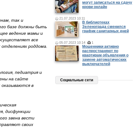
могут записаться на сдачу
крови онлайн
21.07.2023 10:11
нам, так и
В библиотеках
его базе должны быть
Зеленограда сменился
график санитарных дней
ющее ведение мамы и
 осуществляет все
05.07.2023 10:14
1
 отделениях роддома.
Мошенники активно
распространяют по
квартирам объявления о
замене автоматических
выключателей
логия, педиатрия и
щены на сайте
Социальные сети
и оказываются в
ическая
я, дисфункции
ого звена вести
аправляют своих