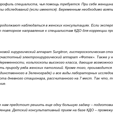
 профиль специалиста, чья помощь требуется. При себе женщин
ты обследований (если имеются). Беременным необходимо взять
продолжают наблюдаться в женских консультациях. Если экспе
 повторное направление к специалистам КДО для коррекции про
овой хирургический аппарат Surgitron, гистероскопическая сто
очастотный электрохирургический аппарат «Фотек». Также у н
беременности, кольпоскопы высокого класса, дающие возможно
ать природу ряда женских патологий. Кроме того, производитс
динственного в Зеленограде) и все виды лабораторных исследо
ота дневного стационара, рассчитанного на 7 мест. Так что, 
ние.
е нам предстоит решить еще одну большую задачу – подготови
енцев. Детский консультативный прием на базе КДО – промежу