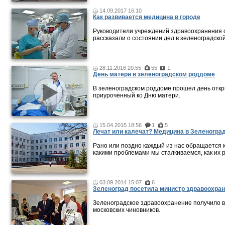
14.09.2017 16:10
Как развивается медицина в городе
Руководители учреждений здравоохранения 
рассказали о состоянии дел в зеленоградско
28.11.2016 20:55
55
1
День матери в зеленоградском роддоме
В зеленоградском роддоме прошел день откр
приуроченный ко Дню матери.
15.04.2015 18:56
1
5
Лечат или калечат? Медицина в Зеленогра
Рано или поздно каждый из нас обращается к
какими проблемами мы сталкиваемся, как их
03.09.2014 15:07
6
Зеленоград посетила министр здравоохран
Зеленоградское здравоохранение получило 
московских чиновников.