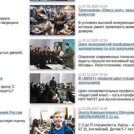
27.02.2026 10:24
Типография «Пресс-код»: рекл
клиентов
округа
й медицине.
В условиях высокой конкуренци
которые умеют привлекать вни
доверие.
25.12.2025 13:26
Цикл мероприятий профориен
направленности для школьник
ытых дверей,
Освоение современных технолог
кадеты прошли интенсивный кур
Москвы». Робототехника: теори
22.12.2025 14:10
де
В «МИЭТ» провели цикл специ
школьников
 врачу. С
 решить?
Цикл ознакомительных профес
«Кадетский класс – путь в проф
НИУ МИЭТ для воспитанников ка
01.09.2025 14:39
ения России
Центр Компьютерного Обучени
ШКОЛЬНИКАМ 2-11 кл.
высокую оценку
С 0 до IT-специалиста. Курсы 
ЕГЭ), Английский, Детям 5-7 лет