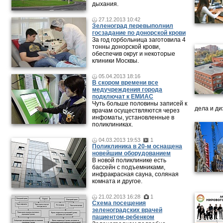
дыхания.
27.12.2013 10:42
Зеленоград перевыполнил
госзадание по донорской крови
За год горбольница заготовила 4
тонны донорской крови,
обеспечив округ и некоторые
клиники Москвы.
05.04.2013 18:16
В скором времени все
медучреждения города
подключат к ЕМИАС
Чуть больше половины записей к
дела и ди
врачам осуществляются через
инфоматы, установленные в
поликлиниках.
04.03.2013 19:53
1
Поликлиника в 20-м оснащена
новейшим оборудованием
В новой поликлинике есть
бассейн с подъемниками,
инфракрасная сауна, соляная
комната и другое.
21.02.2013 16:28
1
Схема посещения
зеленоградских врачей
пациентом-ребенком