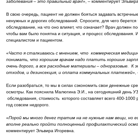
заболевания – это правильный врач!
», – комментирует Эльвир
В свою очередь, пациент не должен бояться задавать встречны
ненужных и дорогих обследований. Спросите, для чего берется 
обследование, на что оно влияет, что означает? Врач должен п
чтобы вам было понятна и ситуация, и процесс обследования. 
специалистом и пациентом.
«
Часто я сталкиваюсь с мнением, что коммерческая медицин
понимать, что хорошим врачам надо платить хорошие зарп
очень дорого, а все расходные материалы
–
одноразовые. К э
отходов, и дезинсекция, и оплата коммунальных платежей
»,
Если разобраться, то мы в силах сэкономить свои денежные ср
осмотры. Как пояснила Малюгина Э.И., на сегодняшний день У
обследования, стоимость которого составляет всего 400-1000 
год совсем недорого.
«
Порой мы много денег тратим на не нужные нам вещи, но ес
вполне реально пройти полноценный профилактический осмот
комментирует Эльвира Игоревна.