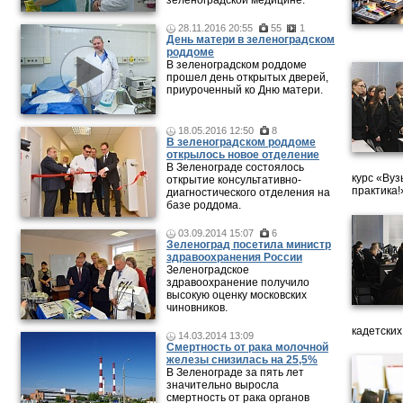
зеленоградской медицине.
28.11.2016 20:55
55
1
День матери в зеленоградском
роддоме
В зеленоградском роддоме
прошел день открытых дверей,
приуроченный ко Дню матери.
18.05.2016 12:50
8
В зеленоградском роддоме
открылось новое отделение
В Зеленограде состоялось
курс «Вуз
открытие консультативно-
практика!
диагностического отделения на
базе роддома.
03.09.2014 15:07
6
Зеленоград посетила министр
здравоохранения России
Зеленоградское
здравоохранение получило
высокую оценку московских
чиновников.
кадетских
14.03.2014 13:09
Смертность от рака молочной
железы снизилась на 25,5%
В Зеленограде за пять лет
значительно выросла
смертность от рака органов