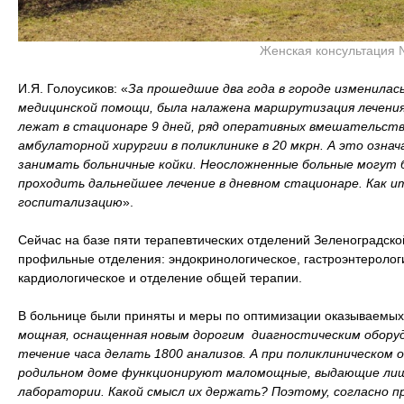
Женская консультация
И.Я. Голоусиков: «
За прошедшие два года в городе изменилас
медицинской помощи, была налажена маршрутизация лечения
лежат в стационаре 9 дней, ряд оперативных вмешательств
амбулаторной хирургии в поликлинике в 20 мкрн. А это озн
занимать больничные койки. Неосложненные больные могут 
проходить дальнейшее лечение в дневном стационаре. Как 
госпитализацию
».
Сейчас на базе пяти терапевтических отделений Зеленоградск
профильные отделения: эндокринологическое, гастроэнтеролог
кардиологическое и отделение общей терапии.
В больнице были приняты и меры по оптимизации оказываемых 
мощная, оснащенная новым дорогим диагностическим оборуд
течение часа делать 1800 анализов. А при поликлиническом 
родильном доме функционируют маломощные, выдающие лиш
лаборатории. Какой смысл их держать? Поэтому, согласно п