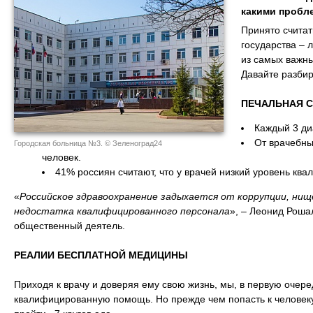
какими пробл
Принято считат
государства – 
из самых важны
Давайте разбир
ПЕЧАЛЬНАЯ С
Каждый 3 ди
От врачебны
Городская больница №3. © Зеленоград24
человек.
41% россиян считают, что у врачей низкий уровень ква
«
Российское здравоохранение задыхается от коррупции, нищ
недостатка квалифицированного персонала
», – Леонид Роша
общественный деятель.
РЕАЛИИ БЕСПЛАТНОЙ МЕДИЦИНЫ
Приходя к врачу и доверяя ему свою жизнь, мы, в первую очер
квалифицированную помощь. Но прежде чем попасть к человеку