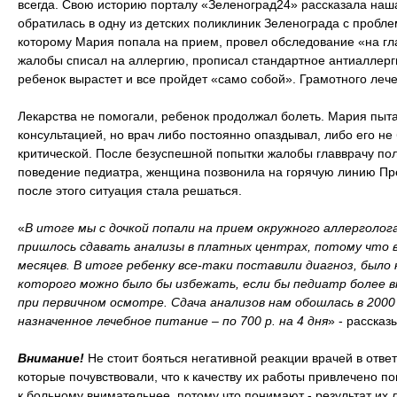
всегда. Свою историю порталу «Зеленоград24» рассказала на
обратилась в одну из детских поликлиник Зеленограда с пробле
которому Мария попала на прием, провел обследование «на гла
жалобы списал на аллергию, прописал стандартное антиаллерги
ребенок вырастет и все пройдет «само собой». Грамотного леч
Лекарства не помогали, ребенок продолжал болеть. Мария пыта
консультацией, но врач либо постоянно опаздывал, либо его не
критической. После безуспешной попытки жалобы главврачу п
поведение педиатра, женщина позвонила на горячую линию Пр
после этого ситуация стала решаться.
«
В итоге мы с дочкой попали на прием окружного аллерголог
пришлось сдавать анализы в платных центрах, потому что в
месяцев. В итоге ребенку все-таки поставили диагноз, было
которого можно было бы избежать, если бы педиатр более 
при первичном осмотре. Сдача анализов нам обошлась в 2000 р
назначенное лечебное питание – по 700 р. на 4 дня
» - рассказ
Внимание!
Не стоит бояться негативной реакции врачей в ответ
которые почувствовали, что к качеству их работы привлечено 
к больному внимательнее, потому что понимают - результат их 