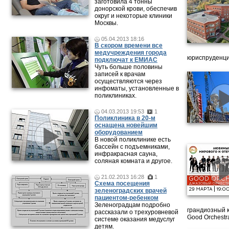
заготовила 4 тонны
донорской крови, обеспечив
округ и некоторые клиники
Москвы.
05.04.2013 18:16
В скором времени все
медучреждения города
юриспруденци
подключат к ЕМИАС
Чуть больше половины
записей к врачам
осуществляются через
инфоматы, установленные в
поликлиниках.
04.03.2013 19:53
1
Поликлиника в 20-м
оснащена новейшим
оборудованием
В новой поликлинике есть
бассейн с подъемниками,
инфракрасная сауна,
соляная комната и другое.
21.02.2013 16:28
1
Схема посещения
зеленоградских врачей
пациентом-ребенком
Зеленоградцам подробно
грандиозный 
рассказали о трехуровневой
Good Orchestr
системе оказания медуслуг
детям.