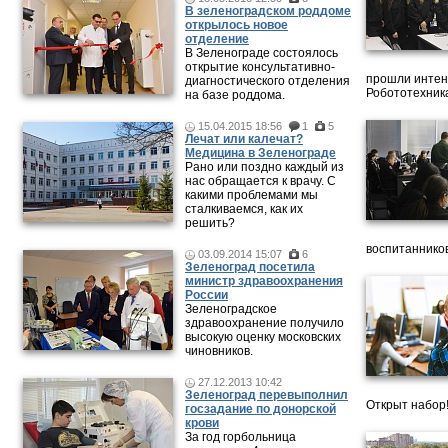
В зеленоградском роддоме
открылось новое
отделение
В Зеленограде состоялось
открытие консультативно-
прошли интен
диагностического отделения
Робототехника
на базе роддома.
15.04.2015 18:56
1
5
Лечат или калечат?
Медицина в Зеленограде
Рано или поздно каждый из
нас обращается к врачу. С
какими проблемами мы
сталкиваемся, как их
решить?
воспитанников
03.09.2014 15:07
6
Зеленоград посетила
министр здравоохранения
России
Зеленоградское
здравоохранение получило
высокую оценку московских
чиновников.
27.12.2013 10:42
Зеленоград перевыполнил
Открыт набор
госзадание по донорской
крови
За год горбольница