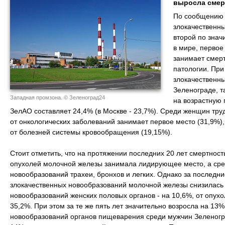
выросла смерт
По сообщению 
злокачественн
второй по знач
в мире, первое
занимает смерт
патологии. При
злокачественны
Зеленограде, т
Западная промзона. © Зеленоград24
на возрастную 
ЗелАО составляет 24,4% (в Москве - 23,7%). Среди женщин тру
от онкологических заболеваний занимает первое место (31,9%)
от болезней системы кровообращения (19,15%).
Стоит отметить, что на протяжении последних 20 лет смертнос
опухолей молочной железы занимала лидирующее место, а сред
новообразований трахеи, бронхов и легких. Однако за последни
злокачественных новообразований молочной железы снизилась 
новообразований женских половых органов - на 10,6%, от опухо
35,2%. При этом за те же пять лет значительно возросла на 13
новообразований органов пищеварения среди мужчин Зеленогр