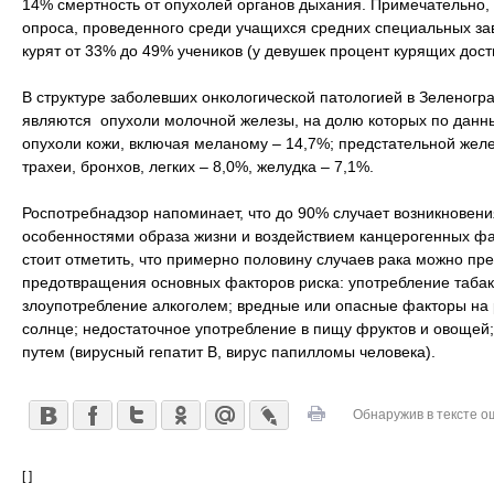
14% смертность от опухолей органов дыхания. Примечательно, 
опроса, проведенного среди учащихся средних специальных зав
курят от 33% до 49% учеников (у девушек процент курящих дост
В структуре заболевших онкологической патологией в Зеленог
являются опухоли молочной железы, на долю которых по данны
опухоли кожи, включая меланому – 14,7%; предстательной желе
трахеи, бронхов, легких – 8,0%, желудка – 7,1%.
Роспотребнадзор напоминает, что до 90% случает возникновени
особенностями образа жизни и воздействием канцерогенных ф
стоит отметить, что примерно половину случаев рака можно пр
предотвращения основных факторов риска: употребление табак
злоупотребление алкоголем; вредные или опасные факторы на 
солнце; недостаточное употребление в пищу фруктов и овоще
путем (вирусный гепатит В, вирус папилломы человека).
Обнаружив в тексте о
[ ]