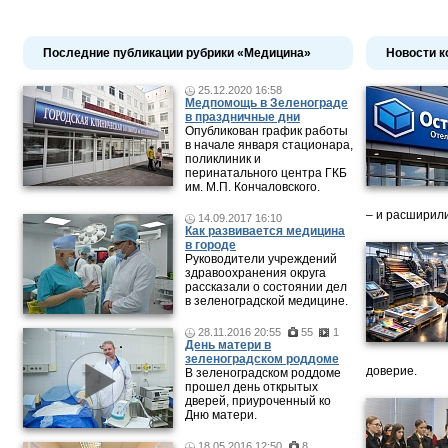
Последние публикации рубрики «Медицина»
Новости к
25.12.2020 16:58
Медпомощь в Зеленограде
в праздничные дни
Опубликован график работы
в начале января стационара,
поликлиник и
перинатального центра ГКБ
им. М.П. Кончаловского.
– и расширили
14.09.2017 16:10
Как развивается медицина
в городе
Руководители учреждений
здравоохранения округа
рассказали о состоянии дел
в зеленоградской медицине.
28.11.2016 20:55
55
1
День матери в
зеленоградском роддоме
доверие.
В зеленоградском роддоме
прошел день открытых
дверей, приуроченный ко
Дню матери.
18.05.2016 12:50
8