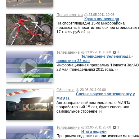
Происшествия
23.05.2011 10:06
Кража велосипеда
На спортплощадке 15-го микрорайона
неизвестный похитил велосипед стоимостью 
17 тысяч рублей.
Телевидение
23.05.2011 10:00
1
Телевидение Зеленограда -
новости от 23 мая
Информационная программа "Новости ЗелАО"
23 мая (понедельник) 2011 года.
Общество
23.05.2011 09:00
Спецназ оцепил автозаправку у
МИЭТа
Автозаправочный комплекс около МИЭТа,
проработавший 15 лет, будет снесен как
самовольное строение.
Телевидение
22.05.2011 20:00
1
Итоги недели
Программа содержит аналитические материа