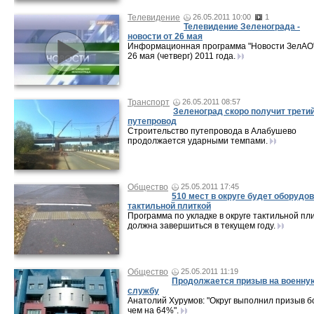
Телевидение
26.05.2011 10:00
1
Телевидение Зеленограда -
новости от 26 мая
Информационная программа "Новости ЗелАО"
26 мая (четверг) 2011 года.
Транспорт
26.05.2011 08:57
Зеленоград скоро получит трети
путепровод
Строительство путепровода в Алабушево
продолжается ударными темпами.
Общество
25.05.2011 17:45
510 мест в округе будет оборудо
тактильной плиткой
Программа по укладке в округе тактильной пл
должна завершиться в текущем году.
Общество
25.05.2011 11:19
Продолжается призыв на военну
службу
Анатолий Хурумов: "Округ выполнил призыв б
чем на 64%".