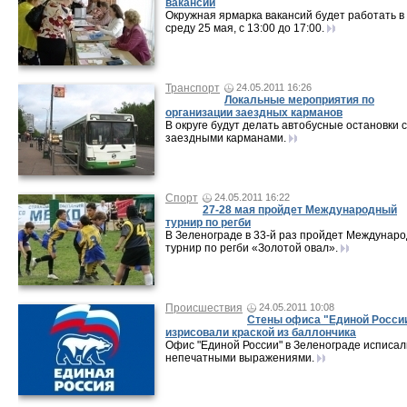
вакансий
Окружная ярмарка вакансий будет работать в
среду 25 мая, с 13:00 до 17:00.
Транспорт
24.05.2011 16:26
Локальные мероприятия по
организации заездных карманов
В округе будут делать автобусные остановки с
заездными карманами.
Спорт
24.05.2011 16:22
27-28 мая пройдет Международный
турнир по регби
В Зеленограде в 33-й раз пройдет Междунар
турнир по регби «Золотой овал».
Происшествия
24.05.2011 10:08
Стены офиса "Единой Росси
изрисовали краской из баллончика
Офис "Единой России" в Зеленограде исписал
непечатными выражениями.