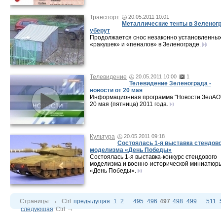
Транспорт
20.05.2011 10:01
Металлические тенты в Зеленог
уберут
Продолжается снос незаконно установленны
«ракушек» и «пеналов» в Зеленограде.
Телевидение
20.05.2011 10:00
1
Телевидение Зеленограда -
новости от 20 мая
Информационная программа "Новости ЗелАО"
20 мая (пятница) 2011 года.
Культура
20.05.2011 09:18
Состоялась 1-я выставка стендов
моделизма «День Победы»
Состоялась 1-я выставка-конкурс стендового
моделизма и военно-исторической миниатюр
«День Победы».
←
Страницы:
Ctrl
предыдущая
1
2
...
495
496
497
498
499
...
511
→
следующая
Ctrl