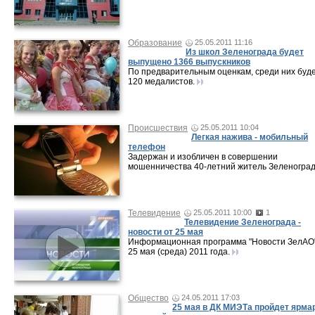
Образование
25.05.2011 11:16
Из школ Зеленограда будет
выпущено 1366 выпускников
По предварительным оценкам, среди них буд
120 медалистов.
Происшествия
25.05.2011 10:04
Легкая нажива - мобильный
телефон
Задержан и изобличен в совершении
мошенничества 40-летний житель Зеленоград
Телевидение
25.05.2011 10:00
1
Телевидение Зеленограда -
новости от 25 мая
Информационная программа "Новости ЗелАО"
25 мая (среда) 2011 года.
Общество
24.05.2011 17:03
25 мая в ДК МИЭТа пройдет ярма