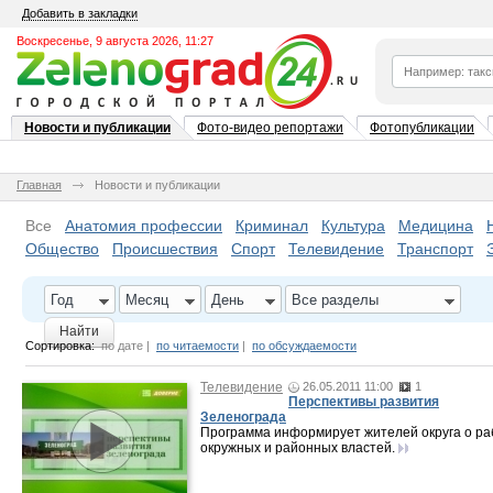
Добавить в закладки
Воскресенье, 9 августа 2026, 11:27
Новости и публикации
Фото-видео репортажи
Фотопубликации
Главная
Новости и публикации
Все
Анатомия профессии
Криминал
Культура
Медицина
Общество
Происшествия
Спорт
Телевидение
Транспорт
Год
Месяц
День
Все разделы
Найти
Сортировка:
по дате
|
по читаемости
|
по обсуждаемости
Телевидение
26.05.2011 11:00
1
Перспективы развития
Зеленограда
Программа информирует жителей округа о ра
окружных и районных властей.