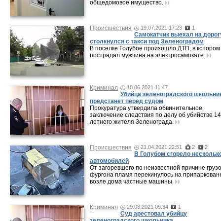
общедомовое имущество.
Происшествия
19.07.2021 17:23
1
Самокатчик выехал на дорог
столкнулся с такси под Зеленоградом
В поселке Голубое произошло ДТП, в котором
пострадал мужчина на электросамокате.
Криминал
10.06.2021 11:47
Убийца зеленоградского школьни
предстанет перед судом
Прокуратура утвердила обвинительное
заключение следствия по делу об убийстве 14
летнего жителя Зеленограда.
Происшествия
21.04.2021 22:51
2
2
В Голубом сгорело нескольк
автомобилей
От загоревшего по неизвестной причине груз
фургона пламя перекинулось на припаркова
возле дома частные машины.
Криминал
29.03.2021 09:34
1
Суд арестовал убийцу
зеленоградского школьника