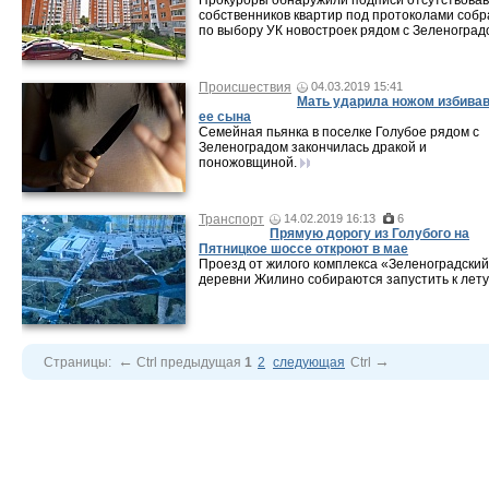
Прокуроры обнаружили подписи отсутствова
собственников квартир под протоколами соб
по выбору УК новостроек рядом с Зеленоград
Происшествия
04.03.2019 15:41
Мать ударила ножом избива
ее сына
Семейная пьянка в поселке Голубое рядом с
Зеленоградом закончилась дракой и
поножовщиной.
Транспорт
14.02.2019 16:13
6
Прямую дорогу из Голубого на
Пятницкое шоссе откроют в мае
Проезд от жилого комплекса «Зеленоградский
деревни Жилино собираются запустить к лету
←
→
Страницы:
Ctrl
предыдущая
1
2
следующая
Ctrl