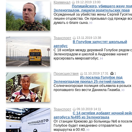
Криминал
19.12.2019 13:00
Полицейского, убившего жену по
Зеленоградом, лишили родительских прав
Осужденный за убийство жены Сергей Гусятн
лишен отцовства. Он призывал суд прежде вс
думать о благе сына.
Транспорт
13.11.2019 13:38
В Голубом запустят школьный
автобус
С 18 ноября между деревней Голубое рядом с
Зеленоградом и школой в Андреевке начнет
курсировать микроавтобус.
Происшествия
11.10.2019 17:31
1
Из поселка Голубое под
Зеленоградом пропал 25-летний парень
Солнечногорская полиция объявила в розыск
пропавшего без вести Даниила Гиамба.
Транспорт
09.10.2019 14:11
С 14 октября добавят ночной рей
автобуса №495 из Зеленограда
От станции Крюково до больницы №6 в посел
Голубое будет ежедневно отправляться
маршрутка в 00:40.