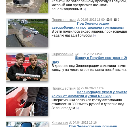
«плыть» по затопленному проезду в Голубом,
который они предлагают называть
Канализационным.
Происшествия
09.06.2022 18:00
5
2
Под Зеленоградом
автомобилистка протаранила три машины
В сети появилось видео аварии, произошедш
неделю назад в Голубом.
Образование
01.06.2022 14:34
Школу в Голубом построят в 2
году
В деревне под Зеленоградом заложили памя
капсулу на месте строительства новой школы.
Происшествия
22.04.2022 11:39
Зеленоградец украл у прият
ключи от иномарки и угнал машину
Оперативники раскрыли кражу автомобиля
стоимостью 300 тысяч рублей в деревне под
Зеленоградом.
Криминал
04.04.2022 18:16
Под Зеленоградом поймали