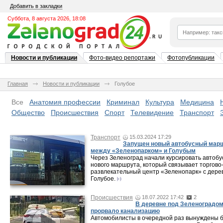
Добавить в закладки
Суббота, 8 августа 2026, 18:08
Новости и публикации
Фото-видео репортажи
Фотопубликации
Главная
Новости и публикации
Голубое
Все
Анатомия профессии
Криминал
Культура
Медицина
Общество
Происшествия
Спорт
Телевидение
Транспорт
Транспорт
15.03.2024 17:29
Запущен новый автобусный мар
между «Зеленопарком» и Голубым
Через Зеленоград начали курсировать автоб
нового маршрута, который связывает торгово
развлекательный центр «Зеленопарк» с дере
Голубое.
Происшествия
18.07.2022 17:42
2
В деревне под Зеленоградо
прорвало канализацию
Автомобилисты в очередной раз вынуждены 