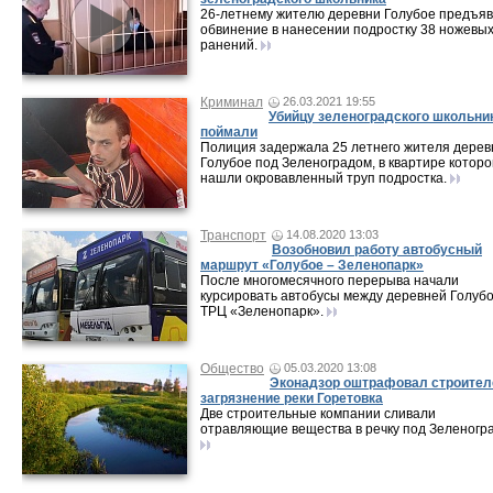
26-летнему жителю деревни Голубое предъя
обвинение в нанесении подростку 38 ножевы
ранений.
Криминал
26.03.2021 19:55
Убийцу зеленоградского школьни
поймали
Полиция задержала 25 летнего жителя дерев
Голубое под Зеленоградом, в квартире которо
нашли окровавленный труп подростка.
Транспорт
14.08.2020 13:03
Возобновил работу автобусный
маршрут «Голубое – Зеленопарк»
После многомесячного перерыва начали
курсировать автобусы между деревней Голубо
ТРЦ «Зеленопарк».
Общество
05.03.2020 13:08
Эконадзор оштрафовал строител
загрязнение реки Горетовка
Две строительные компании сливали
отравляющие вещества в речку под Зеленогр