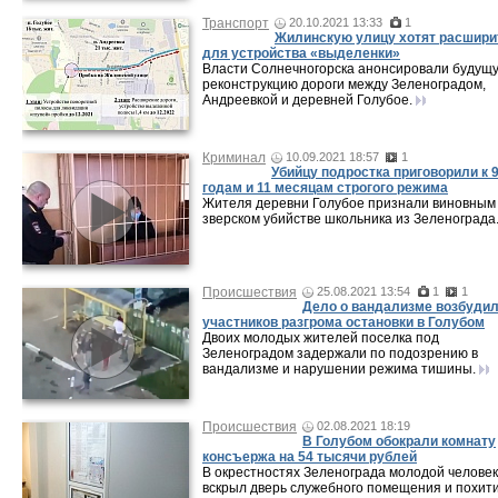
Транспорт
20.10.2021 13:33
1
Жилинскую улицу хотят расшири
для устройства «выделенки»
Власти Солнечногорска анонсировали будущ
реконструкцию дороги между Зеленоградом,
Андреевкой и деревней Голубое.
Криминал
10.09.2021 18:57
1
Убийцу подростка приговорили к 
годам и 11 месяцам строгого режима
Жителя деревни Голубое признали виновным
зверском убийстве школьника из Зеленограда
Происшествия
25.08.2021 13:54
1
1
Дело о вандализме возбудил
участников разгрома остановки в Голубом
Двоих молодых жителей поселка под
Зеленоградом задержали по подозрению в
вандализме и нарушении режима тишины.
Происшествия
02.08.2021 18:19
В Голубом обокрали комнату
консъержа на 54 тысячи рублей
В окрестностях Зеленограда молодой человек
вскрыл дверь служебного помещения и похит