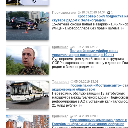
Происшествия
10.09.2019 14:34
1
Кроссовер сбил подростка н
скутере рядом с Зеленоградом
15-летний юноша попал в аварию на Жилинс
улице на мотороллере без прав и шлема.
Криминал
01.07.2019 13:12
Полицейскому-убийце жены
увеличили срок наказания до 10 лет
Суд пересмотрел дело бывшего сотрудника
СОБРа, зарезавшего свою жену в деревне Го
рядом с Зеленоградом.
Транспорт
05.06.2019 13:01
Госкомпания «Мострансавто» ст
акционерным обществом
Перевозчик, обслуживающий 13 автобусных
маршрутов между Зеленоградом и Подмосков
реформирован в АО с уставным капиталом бо
21 млрд рублей.
Криминал
22.04.2019 13:09
Управляющую компанию домов в
Голубом выбрали на фиктивном собрании