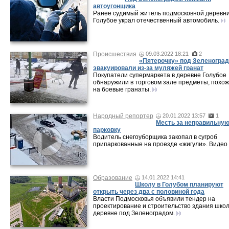
автоугонщика
Ранее судимый житель подмосковной деревн
Голубое украл отечественный автомобиль.
Происшествия
09.03.2022 18:21
2
«Пятерочку» под Зеленогра
эвакуировали из-за муляжей гранат
Покупатели супермаркета в деревне Голубое
обнаружили в торговом зале предметы, похо
на боевые гранаты.
Народный репортер
20.01.2022 13:57
1
Месть за неправильну
парковку
Водитель снегоуборщика закопал в сугроб
припаркованные на проезде «жигули». Видео
Образование
14.01.2022 14:41
Школу в Голубом планируют
открыть через два с половиной года
Власти Подмосковья объявили тендер на
проектирование и строительство здания школ
деревне под Зеленоградом.