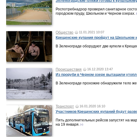
Зеленоградские пляжи готовы к купальному
Роспотребнадзор проверил санитарное состо
городском пруду, Школьном и Черном озерах.
Общество
11.01.2021 10:07
Крещенские купания пройдут на Школьном 
В Зеленограде оборудуют две купели к Крещен
Происшествия
16.12.2020 13:47
Из проруби в Черном озере вытащили утоп
В Зеленограде прохожие обнаружили тело же
Транспорт
16.01.2020 16:10
Участников Крещенских купаний будут разв
Пять дополнительных рейсов запустят на ма
на 19 января.