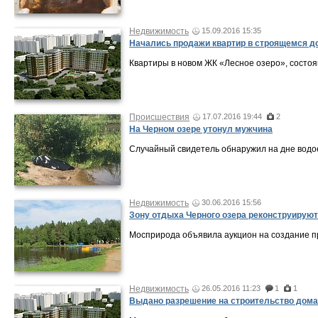
Недвижимость
15.09.2016 15:35
Начались продажи квартир в строящемся до
Квартиры в новом ЖК «Лесное озеро», состоящ
Происшествия
17.07.2016 19:44
2
На Черном озере утонул мужчина
Случайный свидетель обнаружил на дне водое
Недвижимость
30.06.2016 15:56
Зону отдыха Черного озера реконструируют
Мосприрода объявила аукцион на создание пр
Недвижимость
26.05.2016 11:23
1
1
Выдано разрешение на строительство дома 