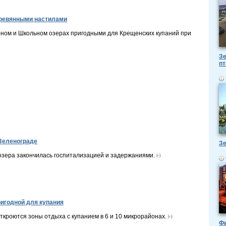
еревянными настилами
рном и Школьном озерах пригодными для Крещенских купаний при
Зе
пт
 Зеленограде
Зе
 озера закончилась госпитализацией и задержаниями.
ригодной для купания
ткроются зоны отдыха с купанием в 6 и 10 микрорайонах.
Ф