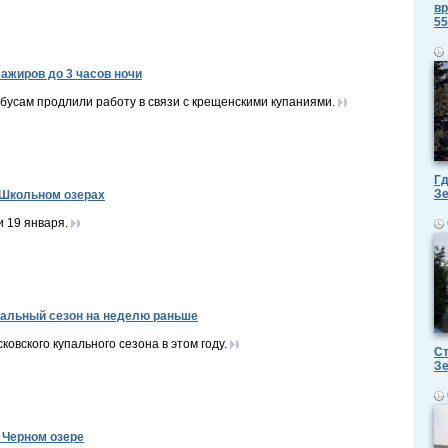
вр
55
ажиров до 3 часов ночи
усам продлили работу в связи с крещенскими купаниями.
Гд
З
 Школьном озерах
 19 января.
пальный сезон на неделю раньше
ковского купального сезона в этом году.
Ст
З
 Черном озере