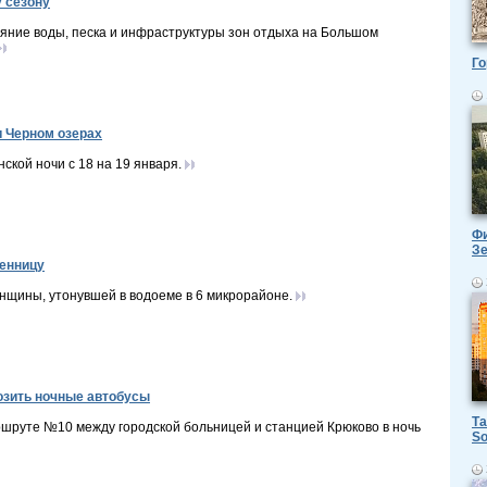
 сезону
яние воды, песка и инфраструктуры зон отдыха на Большом
Го
и Черном озерах
ской ночи с 18 на 19 января.
Фи
З
ленницу
нщины, утонувшей в водоеме в 6 микрорайоне.
озить ночные автобусы
Та
ршруте №10 между городской больницей и станцией Крюково в ночь
So