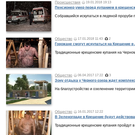
Происшествия
19.01.2018 19:13
Пенсионер умер перед купанием в крещенс
Собравшийся искупаться в ледяной проруби п
Общество
17.01.2018 11:43
2
Горожане смогут искупаться на Крещение в
Традиционные крещенские купания на Черном 
Общество
06.04.2017 17:22
3
Зону отдыха у Черного озера ждет комплек
На благоустройство и озеленение территории 
Общество
16.01.2017 12:22
В Зеленограде в Крещение будут действова
Традиционные крещенские купания пройдут в 