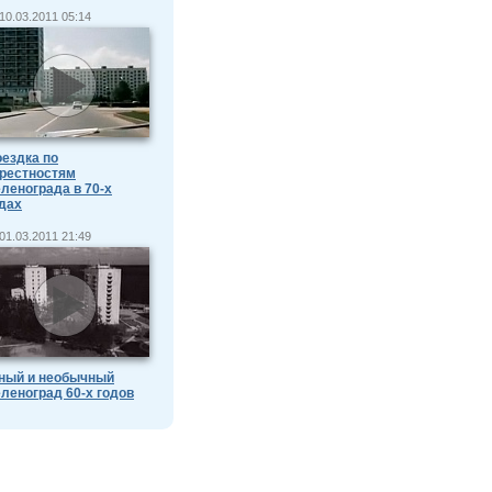
10.03.2011 05:14
ездка по
рестностям
ленограда в 70-х
дах
01.03.2011 21:49
ный и необычный
леноград 60-х годов