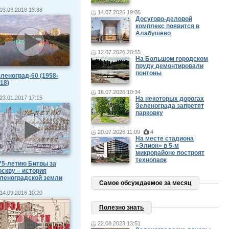
03.03.2018 13:38
14.07.2026 19:06
Досугово-деловой
комплекс появится в
Алабушево
12.07.2026 20:55
На Большом городском
пруду демонтировали
понтоны
леноград-60 (1958-
18)
16.07.2026 10:34
23.01.2017 17:15
На некоторых дорогах
Зеленограда запретят
парковку
20.07.2026 11:09
4
На месте стадиона
«Элион» в 5-м
микрорайоне построят
технопарк
75-летию Битвы за
скву – история
леноградской земли
Самое обсуждаемое за месяц
14.09.2016 10:20
Полезно знать
22.08.2023 13:51