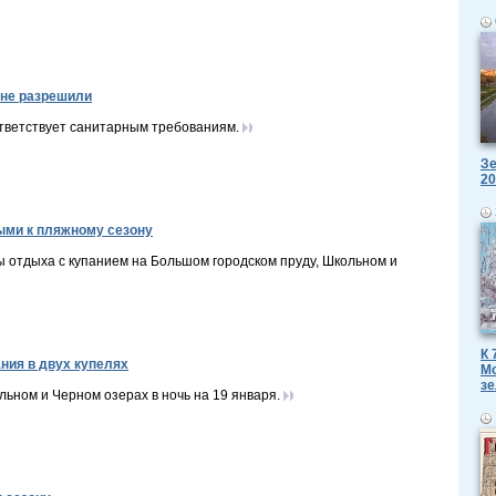
 не разрешили
ответствует санитарным требованиям.
Зе
20
ыми к пляжному сезону
 отдыха с купанием на Большом городском пруду, Школьном и
К 
ния в двух купелях
Мо
зе
льном и Черном озерах в ночь на 19 января.