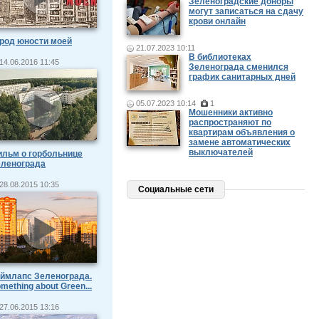
Зеленоградские доноры
могут записаться на сдачу
крови онлайн
род юности моей
21.07.2023 10:11
В библиотеках
14.06.2016 11:45
Зеленограда сменился
график санитарных дней
05.07.2023 10:14
1
Мошенники активно
распространяют по
квартирам объявления о
замене автоматических
выключателей
льм о горбольнице
еленограда
28.08.2015 10:35
Социальные сети
ймлапс Зеленограда.
mething about Green...
27.06.2015 13:16