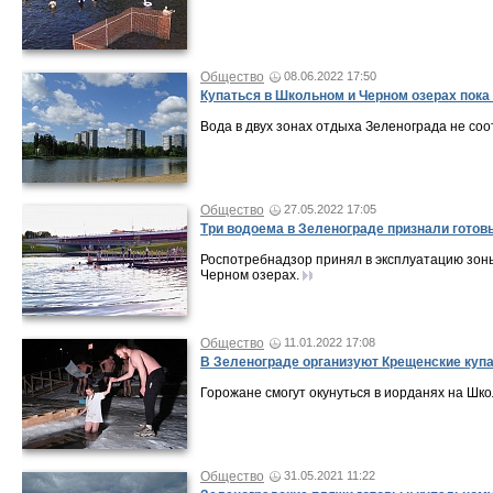
Общество
08.06.2022 17:50
Купаться в Школьном и Черном озерах пока
Вода в двух зонах отдыха Зеленограда не со
Общество
27.05.2022 17:05
Три водоема в Зеленограде признали готов
Роспотребнадзор принял в эксплуатацию зоны
Черном озерах.
Общество
11.01.2022 17:08
В Зеленограде организуют Крещенские купа
Горожане смогут окунуться в иорданях на Шко
Общество
31.05.2021 11:22