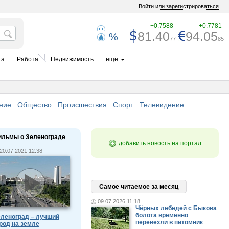
Войти или зарегистрироваться
+0.7588
+0.7781
81.40
94.05
%
77
85
та
Работа
Недвижимость
ещё
ние
Общество
Происшествия
Спорт
Телевидение
ильмы о Зеленограде
добавить новость на портал
20.07.2021 12:38
Самое читаемое за месяц
09.07.2026 11:18
Чёрных лебедей с Быкова
болота временно
леноград – лучший
перевезли в питомник
род на земле