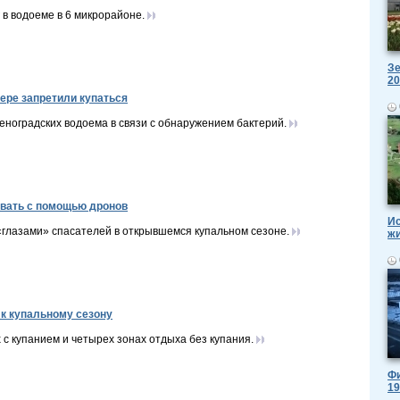
 в водоеме в 6 микрорайоне.
Зе
20
ере запретили купаться
еноградских водоема в связи с обнаружением бактерий.
вать с помощью дронов
Ис
глазами» спасателей в открывшемся купальном сезоне.
ж
к купальному сезону
 с купанием и четырех зонах отдыха без купания.
Фи
19