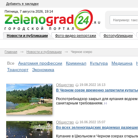
Добавить в закладки
Пятница, 7 августа 2026, 19:14
Новости и публикации
Фото-видео репортажи
Фотопубликации
Главная
Новости и публикации
Черное озеро
Все
Анатомия профессии
Криминал
Культура
Медицина
Транспорт
Экономика
Общество
19.08.2022 16:13
В Черном озере временно запретили купать
Роспотребнадзор закрыл для купания водоем 
санитарным требованиям.
Общество
16.06.2022 15:07
Во всех зеленоградских водоемах разреши
Купание в Школьном и Черном озерах открыли