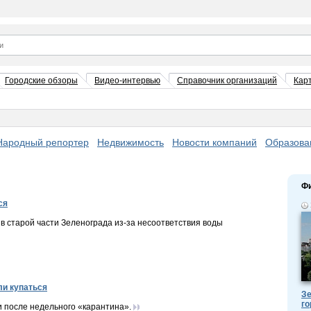
Городские обзоры
Видео-интервью
Справочник организаций
Кар
Народный репортер
Недвижимость
Новости компаний
Образова
Ф
ся
в старой части Зеленограда из-за несоответствия воды
ли купаться
Зе
го
 после недельного «карантина».