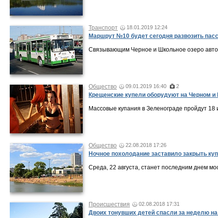
Транспорт
18.01.2019 12:24
Маршрут №10 будет сегодня развозить пасс
Связывающим Черное и Школьное озеро автоб
Общество
09.01.2019 16:40
2
Крещенские купели оборудуют на Черном и
Массовые купания в Зеленограде пройдут 18 и
Общество
22.08.2018 17:26
Ночное похолодание заставило закрыть ку
Среда, 22 августа, станет последним днем мос
Происшествия
02.08.2018 17:31
Двоих тонувших детей спасли за неделю на