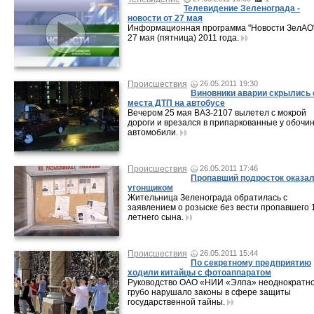
Телевидение Зеленограда -
новости от 27 мая
Информационная программа "Новости ЗелАО"
27 мая (пятница) 2011 года.
Происшествия
26.05.2011 19:30
Виновники аварии скрылись 
места ДТП на автобусе
Вечером 25 мая ВАЗ-2107 вылетел с мокрой
дороги и врезался в припаркованные у обочи
автомобили.
Происшествия
26.05.2011 17:46
Пропавший подросток оказа
угонщиком
Жительница Зеленограда обратилась с
заявлением о розыске без вести пропавшего 
летнего сына.
Происшествия
26.05.2011 15:44
По секретному предприятию
ходили китайцы с фотоаппаратом
Руководство ОАО «НИИ «Элпа» неоднократн
грубо нарушало законы в сфере защиты
государственной тайны.