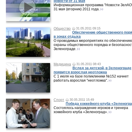
новости от 31 мая
Информационная программа "Новости ЗелАО"
31 мая (вторник) 2011 года.
Общество
31.05.2011 09:15
Обеспечение общественного пор
в зонах отдыха
О проводимых мероприятиях по обеспечению
охраны общественного порядка и безопаснос
Зеленограде.
Медицина
31.05.2011 08:43
Вслед за детской, в Зеленограде
появится взрослая неотложка
С 1 июля на базе поликлиники №152 начнет
работать взрослая "неотложка".
Спорт
30.05.2011 15:49
Победа хоккейного клуба «Зеленогр
Состоялось награждение игроков и тренера
хоккейного клуба «Зеленоград».