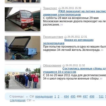
Транспорт
26.05.2011 15:39
РЖД переходит на летнее распи
движения электропоездов
С субботы 28 мая на воскресенье 29 мая
Московская железная дорога переходит на л
расписание.
Происшествия
26.05.2011 12:31
Кражи из автомашин
зеленоградцев
При попытке проникнуть в одну из машин был
задержан 34-летний житель Зеленограда.
Образование
26.05.2011 11:32
Состоялись военные сборы д
учащихся 10-х классов
С 16 по 20 мая 2011 года для десятикласснико
34-х школ округа прошли военные сборы.
←
Страницы:
Ctrl
предыдущая
1
2
...
494
495
496
497
498
...
511
→
следующая
Ctrl