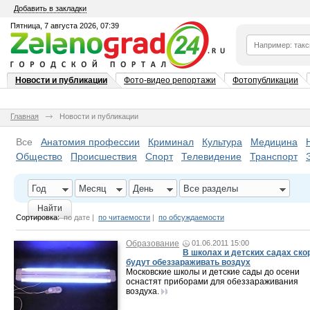
Добавить в закладки
Пятница, 7 августа 2026, 07:39
Новости и публикации
Фото-видео репортажи
Фотопубликации
Главная
Новости и публикации
Все
Анатомия профессии
Криминал
Культура
Медицина
Общество
Происшествия
Спорт
Телевидение
Транспорт
Год
Месяц
День
Все разделы
Найти
Сортировка:
по дате
|
по читаемости
|
по обсуждаемости
Образование
01.06.2011 15:00
В школах и детских садах ско
будут обеззараживать воздух
Московские школы и детские сады до осени
оснастят приборами для обеззараживания
воздуха.