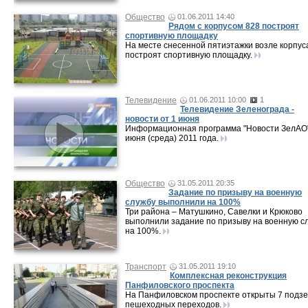
Общество
01.06.2011 14:40
Рядом с корпусом 828 построят
спортивную площадку
На месте снесенной пятиэтажки возле корпус
построят спортивную площадку.
Телевидение
01.06.2011 10:00
1
Телевидение Зеленограда -
новости от 1 июня
Информационная программа "Новости ЗелАО"
июня (среда) 2011 года.
Общество
31.05.2011 20:35
Задание по призыву на военную
службу выполнили на 100%
Три района – Матушкино, Савелки и Крюково
выполнили задание по призыву на военную с
на 100%.
Транспорт
31.05.2011 19:10
Комплексная реконструкция
Панфиловского проспекта
На Панфиловском проспекте открыты 7 подз
пешеходных переходов.