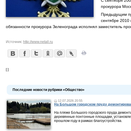
С сентября 200
прокурора Моск
Предыдущим пр
сентябре 2010 
обязанности прокурора Зеленограда исполнял заместитель прок
Источник:
http://www.netall.ru
[ ]
Последние новости рубрики «Общество»
12.07.2026 20:55
На Большом городском пруду демонтирова
На пляже Большого городского пруда демонт
деревянные понтонные площадки, установле
прошлом году в рамках благоустройства.