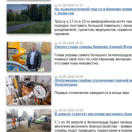
07.06.2026 12:17
На лыжероллерной трассе в Крюково появ
с прокатом
Трассу у 17-го и 22-го микрорайонов хотят пр
порядок: поставить большой павильон с прок
раздевалкой, туалетом, медпунктом, сервисн
гаражом.
21.05.2026 16:21
Уволен глава управы Крюково Андрей Жур
Глава управы самого большого зеленоградск
покинул свой пост по собственному желанию
отставки пока неизвестна.
12.05.2026 10:29
Опубликован график отключения горячей в
Зеленограде
Первые отключения ожидаются в конце мая.
16.03.2026 15:00
В апреле стартует месячник весеннего бла
С 1 по 30 апреля в Зеленограде будет прово
месячник весеннего благоустройства – комм
службы будут приводить территорию в поряд