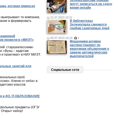
Зеленоградские доноры
могут записаться на сдачу
ама, которая приносит
крови онлайн
и выигрывают те компании,
21.07.2023 10:11
мание и формировать
В библиотеках
Зеленограда сменился
график санитарных дней
тационной
05.07.2023 10:14
1
ов провели в «МИЭТ»
Мошенники активно
распространяют по
ий: старшеклассники-
квартирам объявления о
с «Вузы – кадетам
замене автоматических
я и практика!» в НИУ МИЭТ.
выключателей
альных занятий для
Социальные сети
сиональных проб
ессию». Ключи от неба» в
детских классов.
я и ДО. IT-ОБРАЗОВАНИЕ
– Школьные предметы (ОГЭ/
. Открыт набор!