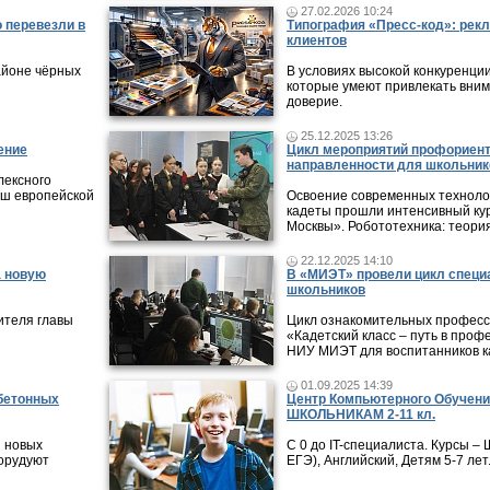
27.02.2026 10:24
 перевезли в
Типография «Пресс-код»: рекл
клиентов
айоне чёрных
В условиях высокой конкуренци
которые умеют привлекать вни
доверие.
25.12.2025 13:26
ение
Цикл мероприятий профориен
направленности для школьник
лексного
ыш европейской
Освоение современных технолог
кадеты прошли интенсивный кур
Москвы». Робототехника: теори
22.12.2025 14:10
а новую
В «МИЭТ» провели цикл специ
школьников
ителя главы
Цикл ознакомительных профес
«Кадетский класс – путь в проф
НИУ МИЭТ для воспитанников ка
01.09.2025 14:39
 бетонных
Центр Компьютерного Обучени
ШКОЛЬНИКАМ 2-11 кл.
и новых
С 0 до IT-специалиста. Курсы 
борудуют
ЕГЭ), Английский, Детям 5-7 лет