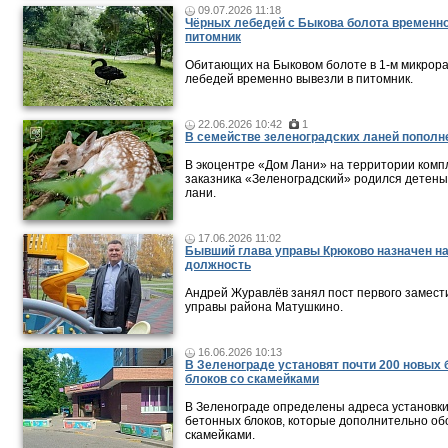
09.07.2026 11:18
Чёрных лебедей с Быкова болота временно
питомник
Обитающих на Быковом болоте в 1-м микрор
лебедей временно вывезли в питомник.
22.06.2026 10:42
1
В семействе зеленоградских ланей пополн
В экоцентре «Дом Лани» на территории комп
заказника «Зеленоградский» родился детен
лани.
17.06.2026 11:02
Бывший глава управы Крюково назначен н
должность
Андрей Журавлёв занял пост первого замест
управы района Матушкино.
16.06.2026 10:13
В Зеленограде установят почти 200 новых
блоков со скамейками
В Зеленограде определены адреса установк
бетонных блоков, которые дополнительно о
скамейками.