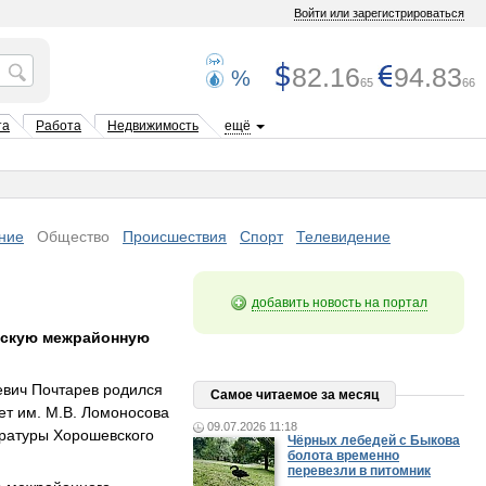
Войти или зарегистрироваться
82.16
94.83
%
65
66
та
Работа
Недвижимость
ещё
ние
Общество
Происшествия
Спорт
Телевидение
добавить новость на портал
вскую межрайонную
вич Почтарев родился
Самое читаемое за месяц
тет им. М.В. Ломоносова
09.07.2026 11:18
уратуры Хорошевского
Чёрных лебедей с Быкова
болота временно
перевезли в питомник