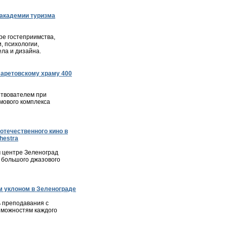
академии туризма
е гостеприимства,
, психологии,
ла и дизайна.
ларетовскому храму 400
твователем при
мового комплекса
отечественного кино в
hestra
м центре Зеленоград
 большого джазового
 уклоном в Зеленограде
 преподавания с
зможностям каждого