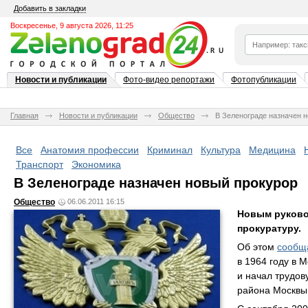
Добавить в закладки
Воскресенье, 9 августа 2026, 11:25
Новости и публикации
Фото-видео репортажи
Фотопубликации
Главная
Новости и публикации
Общество
В Зеленограде назначен 
Все
Анатомия профессии
Криминал
Культура
Медицина
Транспорт
Экономика
В Зеленограде назначен новый прокурор
Общество
06.06.2011 16:15
Новым руково
прокуратуру.
Об этом
сообщ
в 1964 году в 
и начал трудов
района Москвы