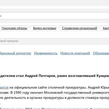
Городские обзоры
Видео-интервью
Справочник организаций
Кар
новый прокурор
Народный репортер
Недвижимость
Новости компаний
Образова
дителем стал Андрей Почтарев, ранее возглавлявший Кунце
ается
на официальном сайте столичной прокуратуры. Андрей Юрье
Москве. В 1990 году окончил Московский государственный универси
ую деятельность в органах прокуратуры в должности стажера прок
.