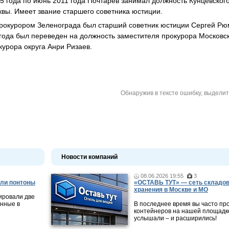
5 года по июнь 2011 года Почтарев занимал должность Кунцевско
вы. Имеет звание старшего советника юстиции.
окурором Зеленограда был старший советник юстиции Сергей Рю
года был переведен на должность заместителя прокурора Московск
урора округа Анри Ризаев.
Обнаружив в тексте ошибку, выдели
Новости компаний
08.06.2026 19:55
3
ли понтоны
«ОСТАВЬ ТУТ» — сеть складов
хранения в Москве и МО
ировали две
нные в
В последнее время вы часто пр
контейнеров на нашей площадке
услышали – и расширились!