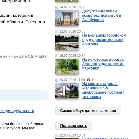
го межрайонного
14.07.2026 19:06
Досугово-деловой
мшин, который в
комплекс появится в
Алабушево
ой области. С тех пор
12.07.2026 20:55
На Большом городском
пруду демонтировали
понтоны
16.07.2026 10:34
те ее и нажмите
Ctrl + Enter
На некоторых дорогах
Зеленограда запретят
парковку
20.07.2026 11:09
4
На месте стадиона
«Элион» в 5-м
микрорайоне построят
технопарк
 индивидуального
Самое обсуждаемое за месяц
осили больше свободных
Полезно знать
 в Голубом. Мы вас
22.08.2023 13:51