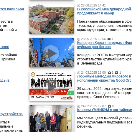
27.08.2025 14:41
ится павильон
В Российской международной 
продолжается набор
ивести в
Престижное образование в сфер
атом,
туризма, управления, педагогики
ой зоной и
юриспруденции, таможенного де
28.05.2025 12:56
1
Концерн «Крост» передаст Фи
авлев
кубометров бетона
ого района
Концерн «КРОСТ» выступил жер
. Причина
строительстве крупнейшего хра
в Зеленограде.
24.03.2025 12:00
1
1
Любимые мелодии мирового и 
оды в
исполнении оркестра Good Orc
29 марта 2025 года в культурно
состоится грандиозный концерт
оркестра Good Orchestra.
24.02.2025 12:07
10
Классы УМНИКУМ с английским
гоустройства
Мы совмещаем высокий уровень
диться
индивидуальным подходом к во
унальные
ребенка.
ок после зимы.