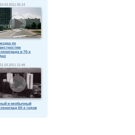
10.03.2011 05:14
ездка по
рестностям
ленограда в 70-х
дах
01.03.2011 21:49
ный и необычный
леноград 60-х годов