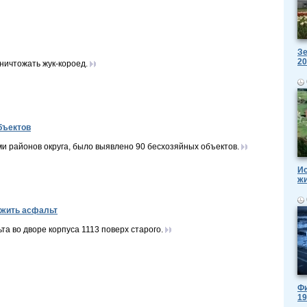
Зе
20
ничтожать жук-короед.
бъектов
и районов округа, было выявлено 90 бесхозяйных объектов.
Ис
ж
ожить асфальт
а во дворе корпуса 1113 поверх старого.
Фи
19