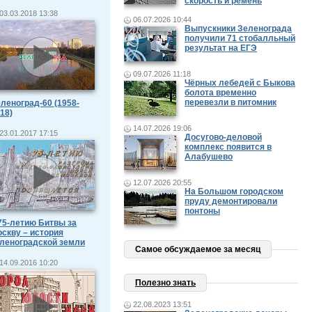
скорость и ремень
03.03.2018 13:38
06.07.2026 10:44
Выпускники Зеленограда
получили 71 стобалльный
результат на ЕГЭ
09.07.2026 11:18
Чёрных лебедей с Быкова
болота временно
перевезли в питомник
леноград-60 (1958-
18)
14.07.2026 19:06
23.01.2017 17:15
Досугово-деловой
комплекс появится в
Алабушево
12.07.2026 20:55
На Большом городском
пруду демонтировали
понтоны
75-летию Битвы за
скву – история
леноградской земли
Самое обсуждаемое за месяц
14.09.2016 10:20
Полезно знать
22.08.2023 13:51