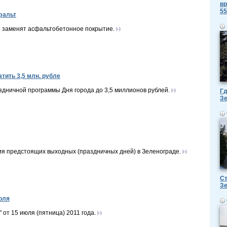
вр
55
фальт
 заменят асфальтобетонное покрытие.
тить 3,5 млн. рубле
здничной программы Дня города до 3,5 миллионов рублей.
Гд
З
я предстоящих выходных (праздничных дней) в Зеленограде.
Ст
З
юля
от 15 июля (пятница) 2011 года.