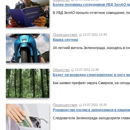
Более половины сотрудников УВД ЗелАО п
В УВД ЗелАО прошло отчетное совещание, по
Происшествия
13.07.2011 12:44
Кража скутера
34-летний житель Зеленограда, находясь в со
Общество
13.07.2011 12:40
Будет ли возведен спорткомплекс в лесу ме
Как заявил префект округа Смирнов, на сегод
Происшествия
13.07.2011 10:20
Руководство хосписа заподозрили в хищен
Следователи Зеленограда заподозрили главн