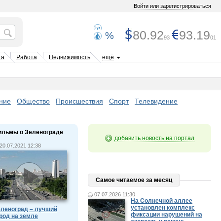
Войти или зарегистрироваться
80.92
93.19
%
93
01
та
Работа
Недвижимость
ещё
ние
Общество
Происшествия
Спорт
Телевидение
ильмы о Зеленограде
добавить новость на портал
20.07.2021 12:38
Самое читаемое за месяц
07.07.2026 11:30
На Солнечной аллее
установлен комплекс
леноград – лучший
фиксации нарушений на
род на земле