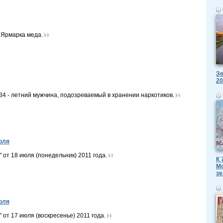
 Ярмарка меда.
Зе
20
34 - летний мужчина, подозреваемый в хранении наркотиков.
юля
от 18 июля (понедельник) 2011 года.
К 
Мо
зе
юля
т 17 июля (воскресенье) 2011 года.