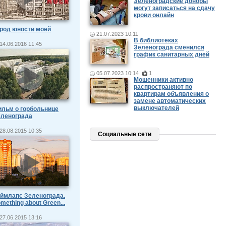
Зеленоградские доноры
могут записаться на сдачу
крови онлайн
род юности моей
21.07.2023 10:11
В библиотеках
14.06.2016 11:45
Зеленограда сменился
график санитарных дней
05.07.2023 10:14
1
Мошенники активно
распространяют по
квартирам объявления о
замене автоматических
выключателей
льм о горбольнице
еленограда
28.08.2015 10:35
Социальные сети
ймлапс Зеленограда.
mething about Green...
27.06.2015 13:16