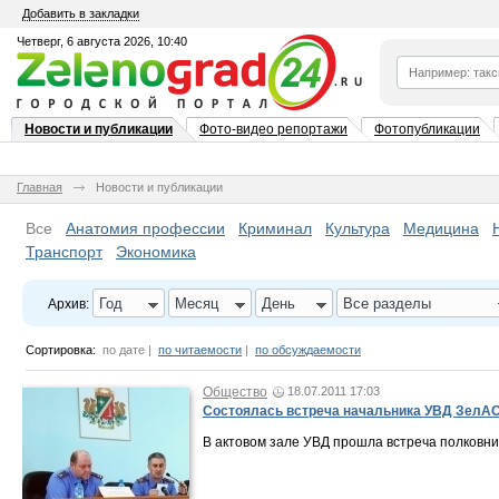
Добавить в закладки
Четверг, 6 августа 2026, 10:40
Новости и публикации
Фото-видео репортажи
Фотопубликации
Главная
Новости и публикации
Все
Анатомия профессии
Криминал
Культура
Медицина
Транспорт
Экономика
Год
Месяц
День
Все разделы
Архив:
Сортировка:
по дате
|
по читаемости
|
по обсуждаемости
Общество
18.07.2011 17:03
Состоялась встреча начальника УВД ЗелАО
В актовом зале УВД прошла встреча полковни