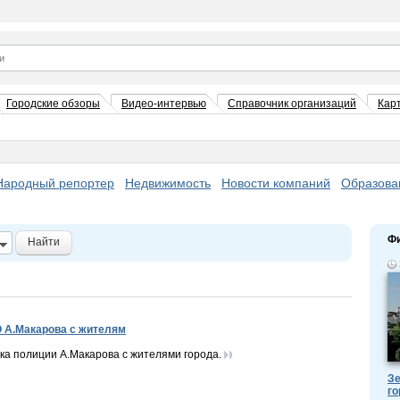
Городские обзоры
Видео-интервью
Справочник организаций
Кар
Народный репортер
Недвижимость
Новости компаний
Образова
Ф
Найти
 А.Макарова с жителям
ка полиции А.Макарова с жителями города.
Зе
го