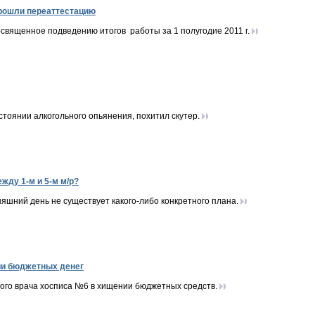
рошли переаттестацию
священное подведению итогов работы за 1 полугодие 2011 г.
стоянии алкогольного опьянения, похитил скутер.
жду 1-м и 5-м м/р?
няшний день не существует какого-либо конкретного плана.
ии бюджетных денег
ого врача хосписа №6 в хищении бюджетных средств.