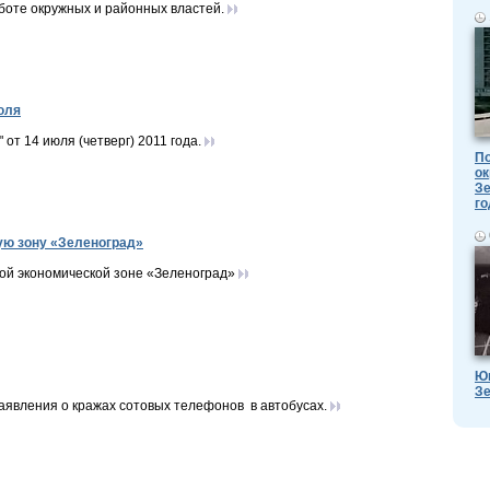
боте окружных и районных властей.
юля
т 14 июля (четверг) 2011 года.
По
ок
Зе
го
ую зону «Зеленоград»
бой экономической зоне «Зеленоград»
Ю
Зе
аявления о кражах сотовых телефонов в автобусах.