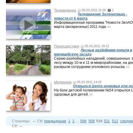
Телевидение
06.03.2011 11:00
1
Телевидение Зеленограда -
новости от 6 марта
Информационная программа "Новости ЗелАО"
марта (воскресенье) 2011 года.
Происшествия
05.03.2011 18:12
Лесные разбойники попали в
милицейскую засаду
Серию разбойных нападений, совершенных 
лесу между 10-м и 11-м микрорайонами, на дн
раскрыли сотрудники уголовного розыска.
Медицина
05.03.2011 14:02
Открылся Центр здоровья для де
На базе детской поликлиники №54 открылся 
здоровья для детей.
←
Страницы:
Ctrl
предыдущая
1
2
...
508
509
510
511
512
следу
→
Ctrl