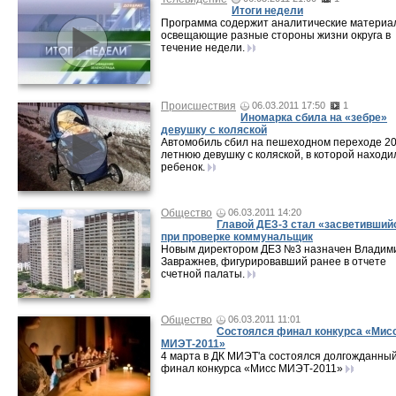
Итоги недели
Программа содержит аналитические материа
освещающие разные стороны жизни округа в
течение недели.
Происшествия
06.03.2011 17:50
1
Иномарка сбила на «зебре»
девушку с коляской
Автомобиль сбил на пешеходном переходе 20
летнюю девушку с коляской, в которой находи
ребенок.
Общество
06.03.2011 14:20
Главой ДЕЗ-3 стал «засветивший
при проверке коммунальщик
Новым директором ДЕЗ №3 назначен Владим
Завражнев, фигурировавший ранее в отчете
счетной палаты.
Общество
06.03.2011 11:01
Состоялся финал конкурса «Мис
МИЭТ-2011»
4 марта в ДК МИЭТ'а состоялся долгожданны
финал конкурса «Мисс МИЭТ-2011»