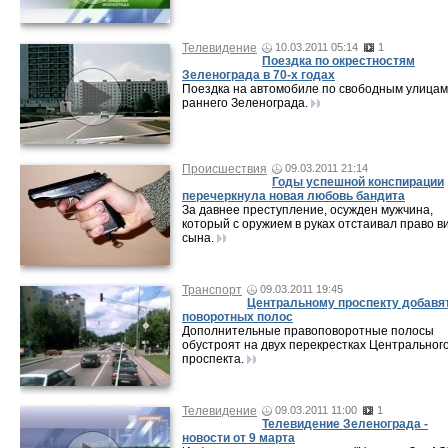
Телевидение
10.03.2011 05:14
1
Поездка по окрестностям
Зеленограда в 70-х годах
Поездка на автомобиле по свободным улицам
раннего Зеленограда.
Происшествия
09.03.2011 21:14
Годы успешной конспирации
перечеркнула новая любовь бандита
За давнее преступление, осужден мужчина,
который с оружием в руках отстаивал право в
сына.
Транспорт
09.03.2011 19:45
Центральному проспекту добавя
поворотных полос
Дополнительные правоповоротные полосы
обустроят на двух перекрестках Центральног
проспекта.
Телевидение
09.03.2011 11:00
1
Телевидение Зеленограда -
новости от 9 марта