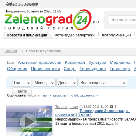
Добавить в закладки
Понедельник, 10 августа 2026, 11:05
Новости и публикации
Фото-видео репортажи
Фотопубликации
Главная
Новости и публикации
Все
Анатомия профессии
Криминал
Культура
Медицина
Общество
Происшествия
Спорт
Телевидение
Транспорт
Год
Месяц
День
Все разделы
Найти
Сортировка:
по дате
|
по читаемости
|
по обсуждаемости
Телевидение
13.03.2011 11:00
1
Телевидение Зеленограда -
новости от 13 марта
Информационная программа "Новости ЗелАО"
13 марта (воскресенье) 2011 года.