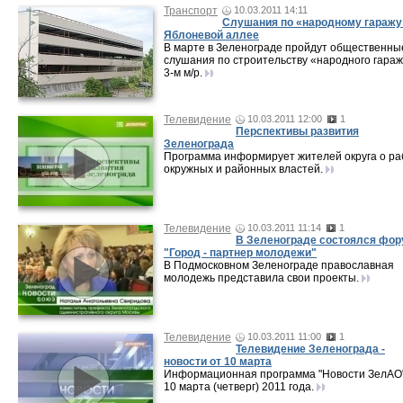
Транспорт
10.03.2011 14:11
Слушания по «народному гаражу
Яблоневой аллее
В марте в Зеленограде пройдут общественны
слушания по строительству «народного гараж
3-м м/р.
Телевидение
10.03.2011 12:00
1
Перспективы развития
Зеленограда
Программа информирует жителей округа о ра
окружных и районных властей.
Телевидение
10.03.2011 11:14
1
В Зеленограде состоялся фо
"Город - партнер молодежи"
В Подмосковном Зеленограде православная
молодежь представила свои проекты.
Телевидение
10.03.2011 11:00
1
Телевидение Зеленограда -
новости от 10 марта
Информационная программа "Новости ЗелАО"
10 марта (четверг) 2011 года.