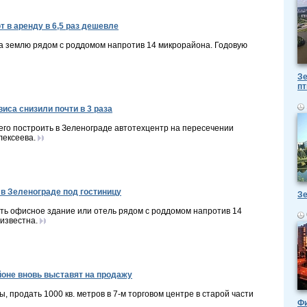
т в аренду в 6,5 раз дешевле
а землю рядом с роддомом напротив 14 микрорайона. Годовую
Зе
пт
иса снизили почти в 3 раза
го построить в Зеленограде автотехцентр на пересечении
лексеева.
 в Зеленограде под гостиницу
Зе
ть офисное здание или отель рядом с роддомом напротив 14
известна.
йоне вновь выставят на продажу
, продать 1000 кв. метров в 7-м торговом центре в старой части
Ф