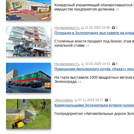
Конкурсный управляющий обанкротившегося з
имущество предприятия-должника.
Недвижимость
11.02.2020 19:46
2
Площади в Зеленограде выставили на аукци
Столичные власти продают под бизнес этаж в
начальной ставки.
Недвижимость
10.02.2020 14:43
5
Помещения бильярдного клуба «Накат» про
На торги выставили 1000 квадратных метров в
Зеленограда.
Экономика
07.11.2019 18:27
1
Коммунальщики Зеленограда купили газонок
Госпредприятие «Автомобильные дороги ЗелА