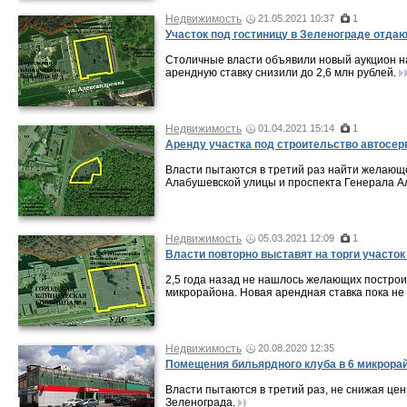
Недвижимость
21.05.2021 10:37
1
Участок под гостиницу в Зеленограде отдаю
Столичные власти объявили новый аукцион н
арендную ставку снизили до 2,6 млн рублей.
Недвижимость
01.04.2021 15:14
1
Аренду участка под строительство автосерв
Власти пытаются в третий раз найти желающе
Алабушевской улицы и проспекта Генерала А
Недвижимость
05.03.2021 12:09
1
Власти повторно выставят на торги участок
2,5 года назад не нашлось желающих построи
микрорайона. Новая арендная ставка пока не 
Недвижимость
20.08.2020 12:35
Помещения бильярдного клуба в 6 микрора
Власти пытаются в третий раз, не снижая цены
Зеленограда.