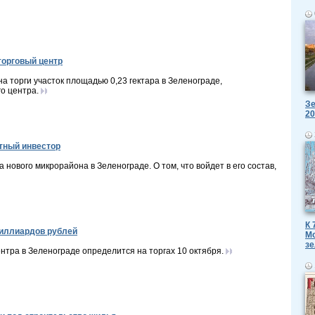
торговый центр
а торги участок площадью 0,23 гектара в Зеленограде,
о центра.
Зе
20
тный инвестор
 нового микрорайона в Зеленограде. О том, что войдет в его состав,
К 
миллиардов рублей
Мо
зе
нтра в Зеленограде определится на торгах 10 октября.