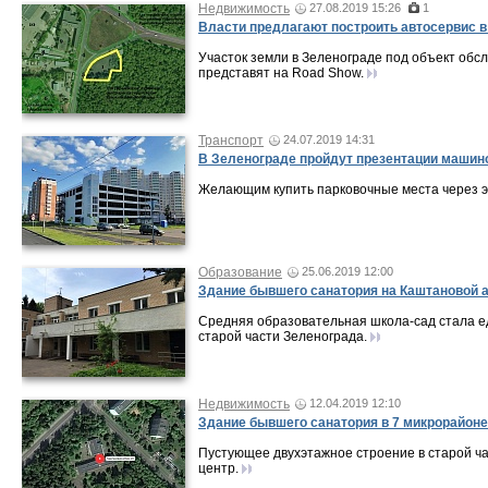
Недвижимость
27.08.2019 15:26
1
Власти предлагают построить автосервис 
Участок земли в Зеленограде под объект обсл
представят на Road Show.
Транспорт
24.07.2019 14:31
В Зеленограде пройдут презентации машин
Желающим купить парковочные места через эл
Образование
25.06.2019 12:00
Здание бывшего санатория на Каштановой 
Средняя образовательная школа-сад стала е
старой части Зеленограда.
Недвижимость
12.04.2019 12:10
Здание бывшего санатория в 7 микрорайоне
Пустующее двухэтажное строение в старой ча
центр.