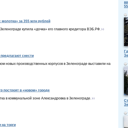
вр
55
с молотка» за 355 млн рублей
еленограде купила «дочка» его главного кредитора ВЭБ.РФ.
Гд
З
 предлагают снести
вом новых производственных корпусов в Зеленограде выставили на
р построят в «новом» городе
тка в коммунальной зоне Александровка в Зеленограде.
Ст
З
 на торги