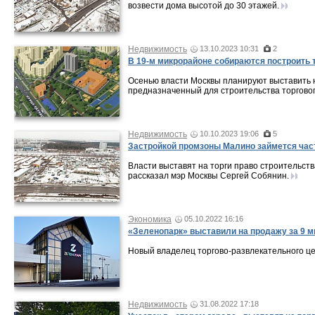
возвести дома высотой до 30 этажей.
Недвижимость
13.10.2023 10:31
2
В 19-м микрорайоне собираются построить 
Осенью власти Москвы планируют выставить н
предназначенный для строительства торговог
Недвижимость
10.10.2023 19:06
5
Застройкой промзоны Малино займется час
Власти выставят на торги право строительства
рассказал мэр Москвы Сергей Собянин.
Экономика
05.10.2022 16:16
«Зеленопарк» выставили на продажу за 9 
Новый владелец торгово-развлекательного це
Недвижимость
31.08.2022 17:18