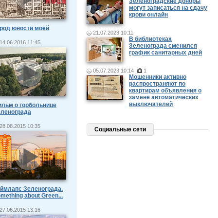
Зеленоградские доноры
могут записаться на сдачу
крови онлайн
род юности моей
21.07.2023 10:11
В библиотеках
14.06.2016 11:45
Зеленограда сменился
график санитарных дней
05.07.2023 10:14
1
Мошенники активно
распространяют по
квартирам объявления о
замене автоматических
выключателей
льм о горбольнице
еленограда
28.08.2015 10:35
Социальные сети
ймлапс Зеленограда.
mething about Green...
27.06.2015 13:16