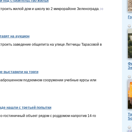
ги под строительство жилья
троить жилой дом и школу во 2 микрорайоне Зеленограда.
Го
тавят на аукцион
строить заведение общепита на улице Летчицы Тарасовой в
Фи
З
е выставили на торги
 заброшенном подземном сооружении учебные курсы или
аде нашли с третьей попытки
Та
но-гостиничный объект рядом с роддомом напротив 14-го
So