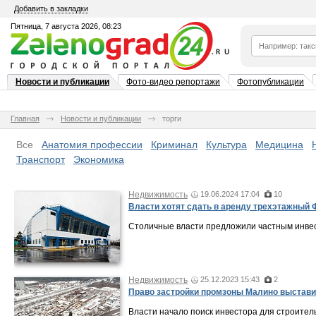
Добавить в закладки
Пятница, 7 августа 2026, 08:23
Новости и публикации
Фото-видео репортажи
Фотопубликации
Главная
Новости и публикации
торги
Все
Анатомия профессии
Криминал
Культура
Медицина
Транспорт
Экономика
Недвижимость
19.06.2024 17:04
10
Власти хотят сдать в аренду трехэтажный 
Столичные власти предложили частным инвес
Недвижимость
25.12.2023 15:43
2
Право застройки промзоны Малино выстави
Власти начало поиск инвестора для строител