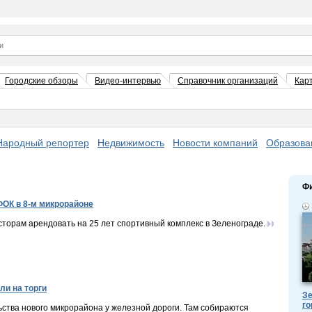
Городские обзоры
Видео-интервью
Справочник организаций
Кар
Народный репортер
Недвижимость
Новости компаний
Образова
Ф
ФОК в 8-м микрорайоне
торам арендовать на 25 лет спортивный комплекс в Зеленограде.
ли на торги
Зе
го
ьства нового микрорайона у железной дороги. Там собираются