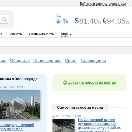
Войти или зарегистрироваться
81.40
94.05
%
77
85
та
Работа
Недвижимость
ещё
ние
Общество
Происшествия
Спорт
Телевидение
ильмы о Зеленограде
добавить новость на портал
20.07.2021 12:38
Самое читаемое за месяц
07.07.2026 11:30
На Солнечной аллее
установлен комплекс
леноград – лучший
фиксации нарушений на
род на земле