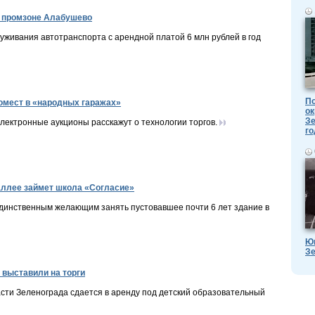
в промзоне Алабушево
уживания автотранспорта с арендной платой 6 млн рублей в год
По
омест в «народных гаражах»
ок
Зе
ектронные аукционы расскажут о технологии торгов.
го
аллее займет школа «Согласие»
динственным желающим занять пустовавшее почти 6 лет здание в
Ю
Зе
 выставили на торги
сти Зеленограда сдается в аренду под детский образовательный