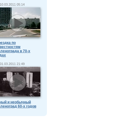
10.03.2011 05:14
ездка по
рестностям
ленограда в 70-х
дах
01.03.2011 21:49
ный и необычный
леноград 60-х годов