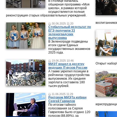
В столице началась
обширная программа «Моя
школа», в рамках которой
осуществляется полная
реконструкция старых образовательных учреждений.
воспитанников
30.06.2025 11:20
Стобалльный результат по
ЕГЭ получили 33
зеленоградских
выпускника
В Зеленограде подведены
итоги сдачи Единых
государственных экзаменов
2025 года.
19.06.2025 10:46
Открыт набор
МИЭТ вошел в десятку
ведущих IT-вузов России
А также укрепил позиции в
рейтингах трудоустройства
выпускников. Их средняя
зарплата составила 180
тысяч рублей.
11.06.2025 11:29
Ректором МИЭТа избран
Сергей Гаврилов
юриспруденци
По итогам тайного
голосования за Сергея
Гаврилова было отдано 120
голосов (88,89%), за