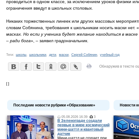
проводиться в одном классе, за исключением уроков физики и
ограничения введут в школьных столовых.
Никаких торжественных линеек или других массовых мероприят
словам Собянина, требования к школьникам носить маски нет. «
масках. Но если у ученика будет желание находиться в маск
– ради бога
», – заявил градоначальник.
Теги:
школы
,
школьники
,
дети
,
маски
,
Сергей Собянин
,
учебный год
Обнаружив в тексте о
[ ]
Последние новости рубрики «Образование»
Новости к
05.08.2026 16:39
3
В Зеленограде создали
первые в мире космический
мини-шаттл и квантовый
датчик
Мини-шаттл не сгорает при