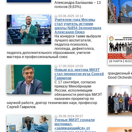
Александра Балашова – 13
голосов (9,63%).
03.06.2025 10:14
Учителем года Москвы
стал учитель истории
школы №854 Зеленограда
Александр Оджо
На конкурсе также выбрали
лучшего воспитателя,
педагога-психолога,
логопеда, дефектолога,
педагога дополнительного образования, учителя-
мастера и профессиональный союз.
17.09.2024 13:03
Новым и.о. ректора МИЭТ
грандиозный 
стал проректор вуза Сергей
Good Orchestr
Гаврилов
С 17 сентября, согласно
приказу Минобрнауки
России, исполняющим
обязанности ректора МИЭТ
назначен проректор по
научной работе, доктор технических наук, профессор
Сергей Гаврилов.
29.08.2024 09:57
Ученые МИЭТ создали
материал,
«заряжающийся» от