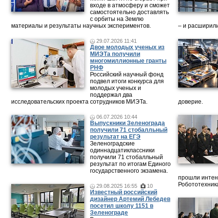
входе в атмосферу и сможет
самостоятельно доставлять
с орбиты на Землю
материалы и результаты научных экспериментов.
– и расширили
29.07.2026 11:41
Двое молодых ученых из
МИЭТа получили
многомиллионные гранты
РНФ
Российский научный фонд
подвел итоги конкурса для
молодых ученых и
поддержал два
исследовательских проекта сотрудников МИЭТа.
доверие.
06.07.2026 10:44
Выпускники Зеленограда
получили 71 стобалльный
результат на ЕГЭ
Зеленоградские
одиннадцатиклассники
получили 71 стобалльный
результат по итогам Единого
государственного экзамена.
прошли интен
Робототехника
29.08.2025 16:55
10
Известный российский
дизайнер Артемий Лебедев
посетил школу 1151 в
Зеленограде