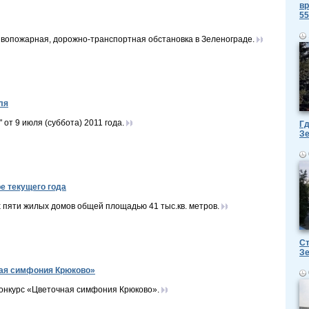
вр
55
вопожарная, дорожно-транспортная обстановка в Зеленограде.
ля
т 9 июля (суббота) 2011 года.
Гд
З
ре текущего года
 пяти жилых домов общей площадью 41 тыс.кв. метров.
Ст
З
ная симфония Крюково»
онкурс «Цветочная симфония Крюково».