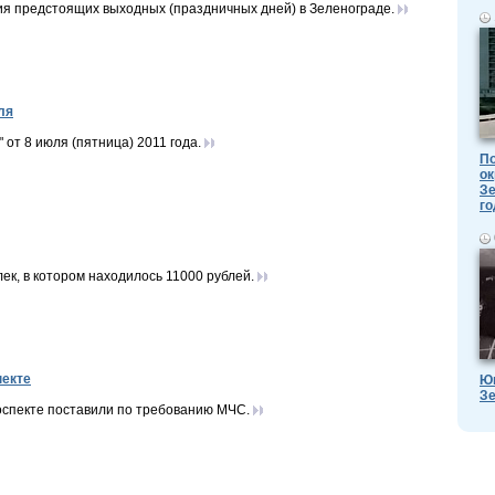
я предстоящих выходных (праздничных дней) в Зеленограде.
ля
от 8 июля (пятница) 2011 года.
По
ок
Зе
го
ек, в котором находилось 11000 рублей.
пекте
Ю
Зе
спекте поставили по требованию МЧС.