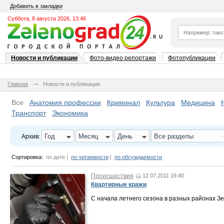
Добавить в закладки
Суббота, 8 августа 2026, 13:46
Новости и публикации
Фото-видео репортажи
Фотопубликации
Главная
Новости и публикации
Все
Анатомия профессии
Криминал
Культура
Медицина
Транспорт
Экономика
Год
Месяц
День
Все разделы
Архив:
Сортировка:
по дате
|
по читаемости
|
по обсуждаемости
Происшествия
12.07.2011 16:40
Квартирные кражи
С начала летнего сезона в разных районах З