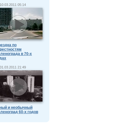
10.03.2011 05:14
ездка по
рестностям
ленограда в 70-х
дах
01.03.2011 21:49
ный и необычный
леноград 60-х годов