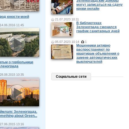
Зеленоградские доноры
могут записаться на сдачу
крови онлайн
род юности моей
21.07.2023 10:11
В библиотеках
14.06.2016 11:45
Зеленограда сменился
график санитарных дней
05.07.2023 10:14
1
Мошенники активно
распространяют по
квартирам объявления о
замене автоматических
выключателей
льм о горбольнице
еленограда
28.08.2015 10:35
Социальные сети
ймлапс Зеленограда.
mething about Green...
27.06.2015 13:16