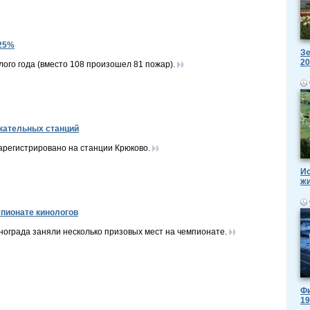
 25%
Зе
20
го года (вместо 108 произошел 81 пожар).
кательных станций
регистрировано на станции Крюково.
Ис
ж
мпионате кинологов
ограда заняли несколько призовых мест на чемпионате.
Фи
19