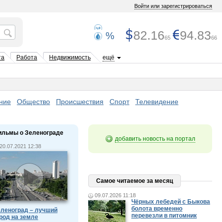
Войти или зарегистрироваться
82.16
94.83
%
65
66
та
Работа
Недвижимость
ещё
ние
Общество
Происшествия
Спорт
Телевидение
ильмы о Зеленограде
добавить новость на портал
20.07.2021 12:38
Самое читаемое за месяц
09.07.2026 11:18
Чёрных лебедей с Быкова
болота временно
леноград – лучший
перевезли в питомник
род на земле