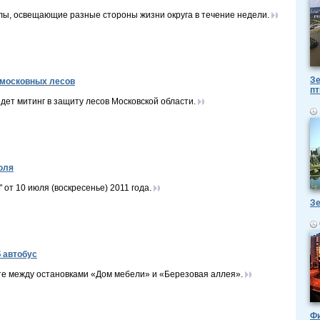
ы, освещающие разные стороны жизни округа в течение недели.
Зе
дмосковных лесов
пт
дет митинг в защиту лесов Московской области.
юля
т 10 июля (воскресенье) 2011 года.
Зе
 автобус
е между остановками «Дом мебели» и «Березовая аллея».
Ф