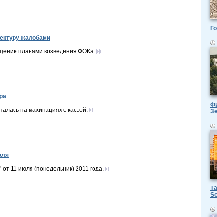
Го
фектуру жалобами
ущение планами возведения ФОКа.
ра
Фи
палась на махинациях с кассой.
З
юля
от 11 июля (понедельник) 2011 года.
Та
So