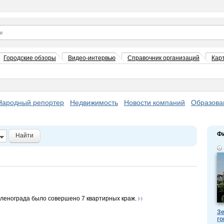
Городские обзоры
Видео-интервью
Справочник организаций
Кар
Народный репортер
Недвижимость
Новости компаний
Образова
Ф
Найти
еленограда было совершено 7 квартирных краж.
Зе
го