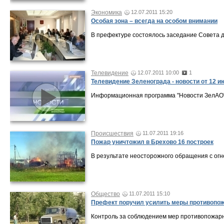
Экономика
12.07.2011 15:20
Особая зона – всегда на особом внимании
В префектуре состоялось заседание Совета 
Телевидение
12.07.2011 10:00
1
Телевидение Зеленограда - новости от 12 и
Информационная программа "Новости ЗелАО" о
Происшествия
11.07.2011 19:16
Пожар уничтожил в Брехово 16 построек
В результате неосторожного обращения с огн
Общество
11.07.2011 15:10
Префект поручил усилить меры противопож
Контроль за соблюдением мер противопожарн