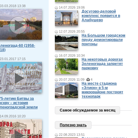
03.03.2018 13:38
14.07.2026 19:06
Досугово-деловой
комплекс появится в
Алабушево
12.07.2026 20:55
На Большом городском
пруду демонтировали
понтоны
леноград-60 (1958-
18)
16.07.2026 10:34
23.01.2017 17:15
На некоторых дорогах
Зеленограда запретят
парковку
20.07.2026 11:09
4
На месте стадиона
«Элион» в 5-м
микрорайоне построят
технопарк
75-летию Битвы за
скву – история
леноградской земли
Самое обсуждаемое за месяц
14.09.2016 10:20
Полезно знать
22.08.2023 13:51