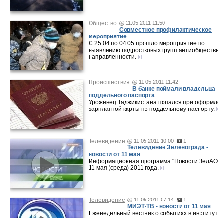
Общество
11.05.2011 11:50
Совместное профилактическое
мероприятие
С 25.04 по 04.05 прошло мероприятие по
выявлению подростковых групп антиобществ
направленности.
Происшествия
11.05.2011 11:42
В банке поймали владельца
поддельного паспорта
Уроженец Таджикистана попался при оформл
зарплатной карты по поддельному паспорту.
Телевидение
11.05.2011 10:00
1
Телевидение Зеленограда -
новости от 11 мая
Информационная программа "Новости ЗелАО"
11 мая (среда) 2011 года.
Телевидение
11.05.2011 07:14
1
МИЭТ-ТВ - новости от 11 мая
Еженедельный вестник о событиях в институт