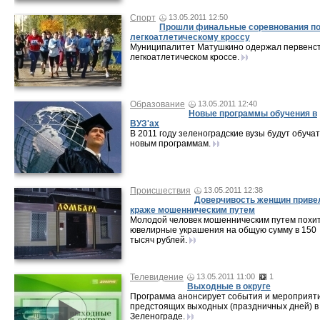
Спорт
13.05.2011 12:50
Прошли финальные соревнования п
легкоатлетическому кроссу
Муниципалитет Матушкино одержал первенст
легкоатлетическом кроссе.
Образование
13.05.2011 12:40
Новые программы обучения в
ВУЗ'ах
В 2011 году зеленоградские вузы будут обучат
новым программам.
Происшествия
13.05.2011 12:38
Доверчивость женщин приве
краже мошенническим путем
Молодой человек мошенническим путем похи
ювелирные украшения на общую сумму в 150
тысяч рублей.
Телевидение
13.05.2011 11:00
1
Выходные в округе
Программа анонсирует события и мероприят
предстоящих выходных (праздничных дней) в
Зеленограде.