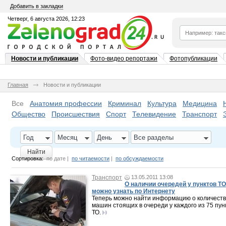
Добавить в закладки
Четверг, 6 августа 2026, 12:23
Новости и публикации
Фото-видео репортажи
Фотопубликации
Главная
Новости и публикации
Все
Анатомия профессии
Криминал
Культура
Медицина
Общество
Происшествия
Спорт
Телевидение
Транспорт
Год
Месяц
День
Все разделы
Найти
Сортировка:
по дате
|
по читаемости
|
по обсуждаемости
Транспорт
13.05.2011 13:08
О наличии очередей у пунктов ТО
можно узнать по Интернету
Теперь можно найти информацию о количест
машин стоящих в очереди у каждого из 75 пун
ТО.