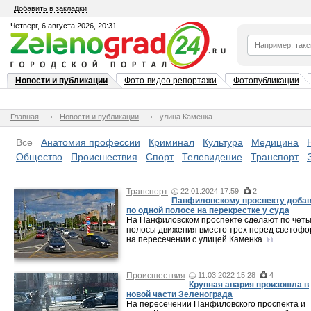
Добавить в закладки
Четверг, 6 августа 2026, 20:31
Новости и публикации
Фото-видео репортажи
Фотопубликации
Главная
Новости и публикации
улица Каменка
Все
Анатомия профессии
Криминал
Культура
Медицина
Общество
Происшествия
Спорт
Телевидение
Транспорт
Транспорт
22.01.2024 17:59
2
Панфиловскому проспекту доба
по одной полосе на перекрестке у суда
На Панфиловском проспекте сделают по чет
полосы движения вместо трех перед светоф
на пересечении с улицей Каменка.
Происшествия
11.03.2022 15:28
4
Крупная авария произошла в
новой части Зеленограда
На пересечении Панфиловского проспекта и