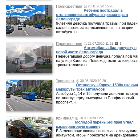
Происшествия
23.11.2020 15:20
Ребенок пострадал в
столкновении автобуса и кроссовера в
Зеленограде
9-летняя девочка получила травмы при паден
салоне резко затормозившего из-за аварии
автобуса.
Происшествия
22.07.2020 11:29
1
Автомобиль сбил девушку в
новой части Зеленограда
Перебегавшая дорогу девушка попала под м
на улице Каменка. Пешеход госпитализирован
травматологию
Транспорт
30.03.2020 10:29
Остановку «Корпус 1538» включи
маршруты трех автобусов
Автобусы 1, 14 и 19 получили дополнительну
остановку перед выездом на Панфиловский
проспект.
Криминал
10.03.2020 11:21
Молодой парень без прав угнал
каршеринговую машину
В Зеленограде юноша воспользовался чужим
аккаунтом, чтобы проехаться на арендованно