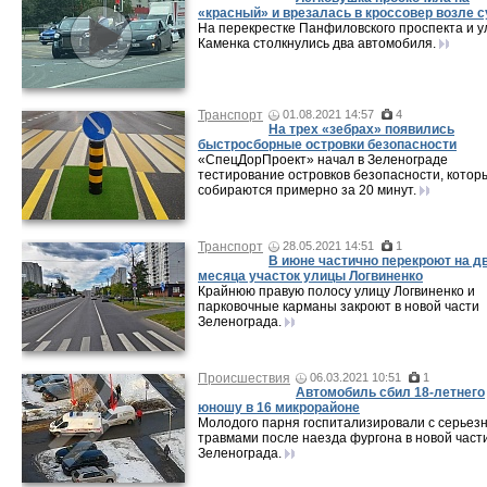
«красный» и врезалась в кроссовер возле 
На перекрестке Панфиловского проспекта и 
Каменка столкнулись два автомобиля.
Транспорт
01.08.2021 14:57
4
На трех «зебрах» появились
быстросборные островки безопасности
«СпецДорПроект» начал в Зеленограде
тестирование островков безопасности, котор
собираются примерно за 20 минут.
Транспорт
28.05.2021 14:51
1
В июне частично перекроют на д
месяца участок улицы Логвиненко
Крайнюю правую полосу улицу Логвиненко и
парковочные карманы закроют в новой части
Зеленограда.
Происшествия
06.03.2021 10:51
1
Автомобиль сбил 18-летнего
юношу в 16 микрорайоне
Молодого парня госпитализировали с серьез
травмами после наезда фургона в новой част
Зеленограда.