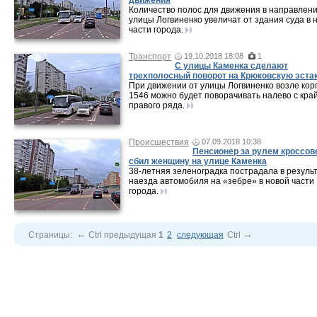
движения
Количество полос для движения в направлен
улицы Логвиненко увеличат от здания суда в 
части города.
Транспорт
19.10.2018 18:08
1
С улицы Каменка сделают
трехполосный поворот на Крюковскую эста
При движении от улицы Логвиненко возле кор
1546 можно будет поворачивать налево с кра
правого ряда.
Происшествия
07.09.2018 10:38
Пенсионер за рулем кроссов
сбил женщину на улице Каменка
38-летняя зеленоградка пострадала в резуль
наезда автомобиля на «зебре» в новой части
города.
←
→
Страницы:
Ctrl
предыдущая
1
2
следующая
Ctrl