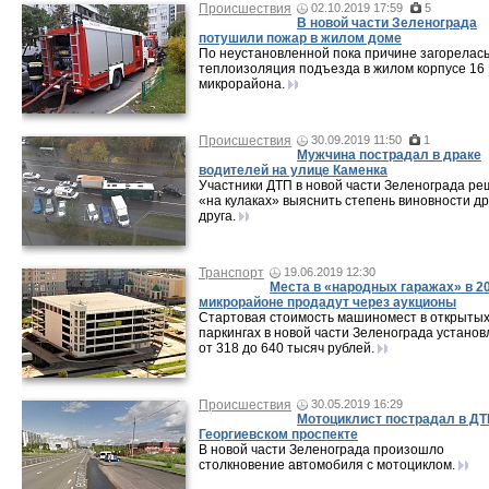
Происшествия
02.10.2019 17:59
5
В новой части Зеленограда
потушили пожар в жилом доме
По неустановленной пока причине загорелас
теплоизоляция подъезда в жилом корпусе 16
микрорайона.
Происшествия
30.09.2019 11:50
1
Мужчина пострадал в драке
водителей на улице Каменка
Участники ДТП в новой части Зеленограда р
«на кулаках» выяснить степень виновности др
друга.
Транспорт
19.06.2019 12:30
Места в «народных гаражах» в 2
микрорайоне продадут через аукционы
Стартовая стоимость машиномест в открыты
паркингах в новой части Зеленограда устано
от 318 до 640 тысяч рублей.
Происшествия
30.05.2019 16:29
Мотоциклист пострадал в ДТ
Георгиевском проспекте
В новой части Зеленограда произошло
столкновение автомобиля с мотоциклом.