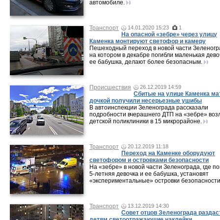
автомобиле.
Транспорт
14.01.2020 15:23
1
На опасной «зебре» через улицу
Каменка монтируют светофор и камеру
Пешеходный переход в новой части Зеленогр
на котором в декабре погибли маленькая дево
ее бабушка, делают более безопасным.
Происшествия
26.12.2019 14:59
Сбитые на улице Каменка ма
дочкой получили несерьезные ушибы
В автоинспекции Зеленограда рассказали
подробности вчерашнего ДТП на «зебре» воз
детской поликлиники в 15 микрорайоне.
Транспорт
20.12.2019 11:18
Переход на Каменке оборудуют
светофором и островками безопасности
На «зебре» в новой части Зеленограда, где по
5-летняя девочка и ее бабушка, установят
«экспериментальные» островки безопасности
Транспорт
13.12.2019 14:30
Совет отцов Зеленограда раздас
детям светоотражающие наклейки