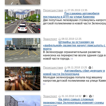
Происшествия
27.05.2019 13:35
Пассажирка автомобиля
пострадала в ДТП на улице Каменка
Две попутные легковушки столкнулись напрот
детской поликлиники в новой части Зеленогра
Транспорт
08.02.2019 12:25
Штрафы за остановку на
«вафельной» разметке начнут присылать с
марта
В Зеленограде ограничительная разметка
нанесена на перекрестке возле здания суда в
новой части города.
Происшествия
06.11.2018 13:25
1
Автомобиль сбил девушку в
новой части Зеленограда
Молодая зеленоградка попала под машину
напротив детской поликлиники на улице Каме
Транспорт
31.10.2018 14:32
1
2
На двух самых сложных
перекрестках Зеленограда изменят схемы