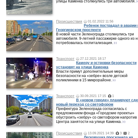
улицы Каменка столкнулись три автомобиля.
Происшествия
01.02.2022 11:56
Ребенок пострадал в аварии 
Георгиевском проспекте
В новой части Зеленограда столкнулись три
автомобиля. 9-летней пассажирке одного из н
потребовалась госпитализация.
Транспорт
27.12.2021 18:17
Камеру и островки безопасности
установят на улице Каменка
Власти примут дополнительные меры
безопасности на «зебре» возле детской
поликлиники в 15 микрорайоне.
Транспорт
30.09.2021 17:15
1
В «новом городе» планируют сд
новый переход со светофором
Префектура Зеленограда согласилась с
предложением фонда «Городские проекты»
обустроить «зебру» со светофором напротив
Центра занятости на улице Каменка.
Происшествия
13.09.2021 14:39
3
2
Легковушка проскочила на