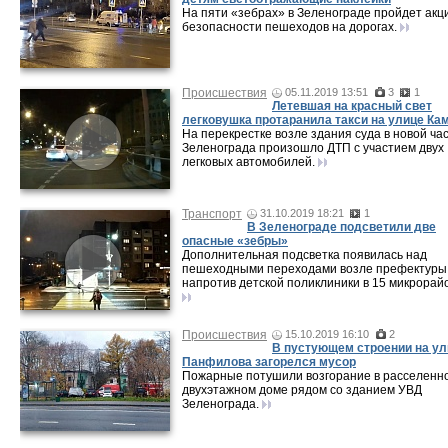
На пяти «зебрах» в Зеленограде пройдет акц
безопасности пешеходов на дорогах.
Происшествия
05.11.2019 13:51
3
1
Летевшая на красный свет
легковушка протаранила такси на улице Ка
На перекрестке возле здания суда в новой ча
Зеленограда произошло ДТП с участием двух
легковых автомобилей.
Транспорт
31.10.2019 18:21
1
В Зеленограде подсветили две
опасные «зебры»
Дополнительная подсветка появилась над
пешеходными переходами возле префектуры
напротив детской поликлиники в 15 микрорай
Происшествия
15.10.2019 16:10
2
В пустующем строении на ул
Панфилова загорелся мусор
Пожарные потушили возгорание в расселенн
двухэтажном доме рядом со зданием УВД
Зеленограда.