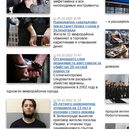
амфетамина и все
необходимые инструменты.
25.10.2022 11:00
– и расширили
Наркодилер-«закладчик»
предстанет перед судом в
Зеленограде
Жителя 11 микрорайона
обвиняют в торговле
наркотиками и отмывании
денег.
03.10.2022 17:47
Отсидевшего срок
рецидивиста арестовали за
доверие.
убийство 20-летней
давности
Солнечногорские
следователи раскрыли
убийство мужчины,
совершенное в 2002 году в
одном из микрорайонов города.
03.10.2022 11:13
20-летнего наркодилера
отправили на 13 лет в
прошли интен
колонию строго режима
Робототехника
В Зеленограде вынесли
приговор жителю поселка
Ржавки, в течение года
занимавшемуся сбытом