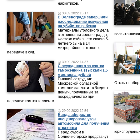
наркотиков.
30.09.2022 15:17
В Зеленограде завершили
расследование покушения
на убийство ребенка
Материалы уголовного дела
воспитанников
в отношении зеленоградца,
жестоко избившего своего 5-
летнего сына в 14
микрорайоне, готовят к
передаче в суд.
30.09.2022 14:37
С осужденного за взятки
таможенника взыскали 1,5
миллиона рублей
Бывший сотрудник
Открыт набор
Московской областной
таможни заплатит в бюджет
деньги, полученные за
посредничество при
передаче взяток коллегам.
29.09.2022 12:54
Банда аферистов
инсценировала угон
автомобиля для получения
страховки
юриспруденци
Перед судом в
Солнечногорске предстанут