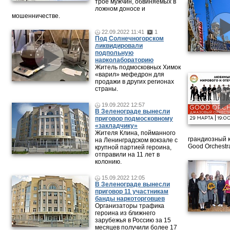
трое мужчин, обвиняемых в
ложном доносе и
мошенничестве.
22.09.2022 11:41
1
Под Солнечногорском
ликвидировали
подпольную
нарколабораторию
Житель подмосковных Химок
«варил» мефедрон для
продажи в других регионах
страны.
19.09.2022 12:57
В Зеленограде вынесли
приговор подмосковному
«закладчику»
Жителя Клина, пойманного
грандиозный 
на Ленинградском вокзале с
Good Orchestr
крупной партией героина,
отправили на 11 лет в
колонию.
15.09.2022 12:05
В Зеленограде вынесли
приговор 11 участникам
банды наркоторговцев
Организаторы трафика
героина из ближнего
зарубежья в Россию за 15
месяцев получили более 17