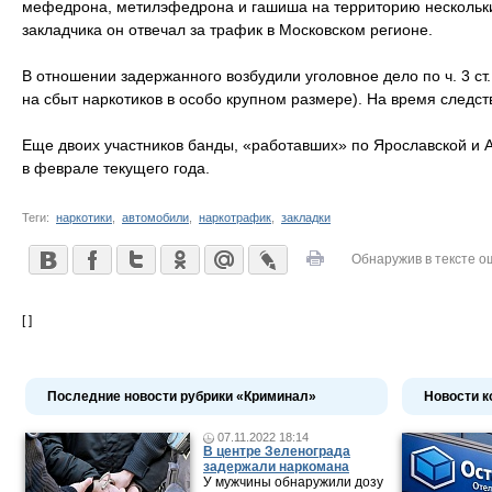
мефедрона, метилэфедрона и гашиша на территорию нескольких
закладчика он отвечал за трафик в Московском регионе.
В отношении задержанного возбудили уголовное дело по ч. 3 ст.
на сбыт наркотиков в особо крупном размере). На время следст
Еще двоих участников банды, «работавших» по Ярославской и 
в феврале текущего года.
Теги:
наркотики
,
автомобили
,
наркотрафик
,
закладки
Обнаружив в тексте о
[ ]
Последние новости рубрики «Криминал»
Новости к
07.11.2022 18:14
В центре Зеленограда
задержали наркомана
У мужчины обнаружили дозу