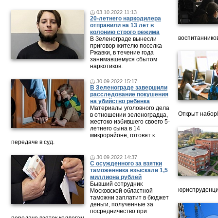
03.10.2022 11:13
20-летнего наркодилера
отправили на 13 лет в
колонию строго режима
воспитанников
В Зеленограде вынесли
приговор жителю поселка
Ржавки, в течение года
занимавшемуся сбытом
наркотиков.
30.09.2022 15:17
В Зеленограде завершили
расследование покушения
на убийство ребенка
Материалы уголовного дела
Открыт набор
в отношении зеленоградца,
жестоко избившего своего 5-
летнего сына в 14
микрорайоне, готовят к
передаче в суд.
30.09.2022 14:37
С осужденного за взятки
таможенника взыскали 1,5
миллиона рублей
Бывший сотрудник
юриспруденци
Московской областной
таможни заплатит в бюджет
деньги, полученные за
посредничество при