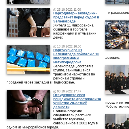
25.10.2022 11:00
– и расширили
Наркодилер-«закладчик»
предстанет перед судом в
Зеленограде
Жителя 11 микрорайона
обвиняют в торговле
наркотиками и отмывании
денег.
13.10.2022 16:50
Наркокурьера из
Зеленограда поймали с 10
доверие.
килограммами
метилэфедрона
Зеленоградец состоял в
группе, занимавшейся
транзитом наркотиков по
регионам страны и
продажей через закладки в Подмосковье.
03.10.2022 17:47
Отсидевшего срок
рецидивиста арестовали за
прошли интен
убийство 20-летней
Робототехника
давности
Солнечногорские
следователи раскрыли
убийство мужчины,
совершенное в 2002 году в
одном из микрорайонов города.