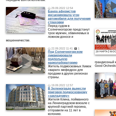
передаче взяток коллегам.
29.09.2022 12:54
Банда аферистов
инсценировала угон
автомобиля для получения
страховки
Перед судом в
Солнечногорске предстанут
трое мужчин, обвиняемых в
ложном доносе и
мошенничестве.
22.09.2022 11:41
1
Под Солнечногорском
ликвидировали
подпольную
грандиозный 
нарколабораторию
Good Orchestr
Житель подмосковных Химок
«варил» мефедрон для
продажи в других регионах
страны.
19.09.2022 12:57
В Зеленограде вынесли
приговор подмосковному
«закладчику»
Жителя Клина, пойманного
на Ленинградском вокзале с
крупной партией героина,
отправили на 11 лет в
колонию.