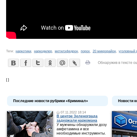
Теги:
наркотики
,
наркодилер
,
метилэфедрон
,
порох
,
20 микрорайон
,
уголовный 
Обнаружив в тексте о
[ ]
Последние новости рубрики «Криминал»
Новости к
07.11.2022 18:14
В центре Зеленограда
задержали наркомана
У мужчины обнаружили дозу
амфетамина и все
необходимые инструменты.