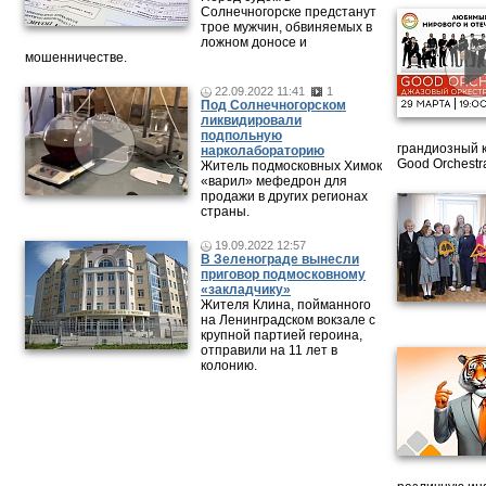
Солнечногорске предстанут
трое мужчин, обвиняемых в
ложном доносе и
мошенничестве.
22.09.2022 11:41
1
Под Солнечногорском
ликвидировали
подпольную
грандиозный 
нарколабораторию
Good Orchestr
Житель подмосковных Химок
«варил» мефедрон для
продажи в других регионах
страны.
19.09.2022 12:57
В Зеленограде вынесли
приговор подмосковному
«закладчику»
Жителя Клина, пойманного
на Ленинградском вокзале с
крупной партией героина,
отправили на 11 лет в
колонию.