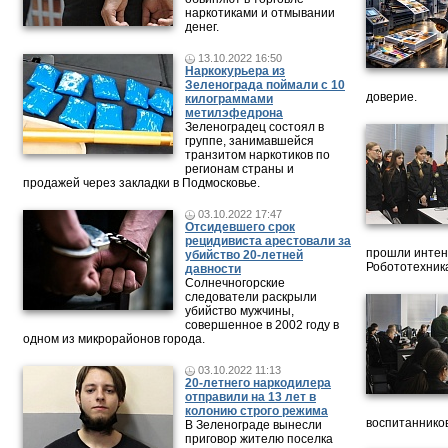
наркотиками и отмывании
денег.
13.10.2022 16:50
Наркокурьера из
Зеленограда поймали с 10
доверие.
килограммами
метилэфедрона
Зеленоградец состоял в
группе, занимавшейся
транзитом наркотиков по
регионам страны и
продажей через закладки в Подмосковье.
03.10.2022 17:47
Отсидевшего срок
рецидивиста арестовали за
прошли интен
убийство 20-летней
Робототехника
давности
Солнечногорские
следователи раскрыли
убийство мужчины,
совершенное в 2002 году в
одном из микрорайонов города.
03.10.2022 11:13
20-летнего наркодилера
отправили на 13 лет в
колонию строго режима
воспитанников
В Зеленограде вынесли
приговор жителю поселка