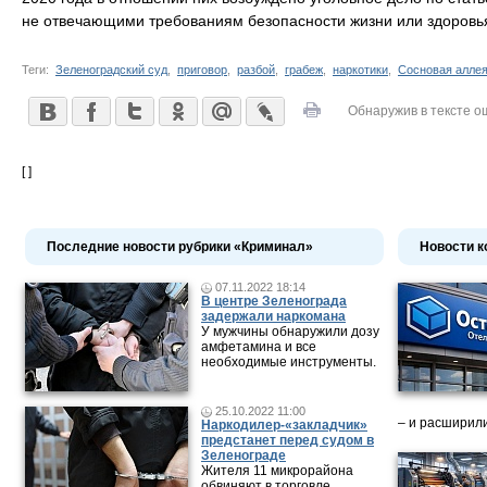
не отвечающими требованиям безопасности жизни или здоровья
Теги:
Зеленоградский суд
,
приговор
,
разбой
,
грабеж
,
наркотики
,
Сосновая алле
Обнаружив в тексте о
[ ]
Последние новости рубрики «Криминал»
Новости к
07.11.2022 18:14
В центре Зеленограда
задержали наркомана
У мужчины обнаружили дозу
амфетамина и все
необходимые инструменты.
25.10.2022 11:00
– и расширили
Наркодилер-«закладчик»
предстанет перед судом в
Зеленограде
Жителя 11 микрорайона
обвиняют в торговле