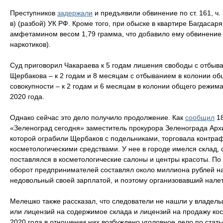
Преступников
задержали
и предъявили обвинение по ст. 161, ч. 3, 
в) (разбой) УК РФ. Кроме того, при обыске в квартире Багдасар
амфетамином весом 1,79 грамма, что добавило ему обвинение п
наркотиков).
Суд приговорил Чакараева к 5 годам лишения свободы с отбыва
Щербакова – к 2 годам и 8 месяцам с отбыванием в колонии об
совокупности – к 2 годам и 6 месяцам в колонии общего режима
2020 года.
Однако сейчас это дело получило продолжение. Как
сообщил
18
«Зеленоград сегодня» заместитель прокурора Зеленограда Ар
которой ограбили Щербаков с подельниками, торговала контр
косметологическими средствами. У нее в городе имелся склад, 
поставлялся в косметологические салоны и центры красоты. П
оборот предпринимателей составлял около миллиона рублей на
недовольный своей зарплатой, и поэтому организовавший налет
Мелешко также рассказал, что следователи не нашли у владель
или лицензий на содержимое склада и лицензий на продажу кос
2020 года в отношении них возбуждено уголовное дело по стат