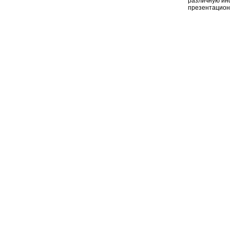
различную ин
презентацион