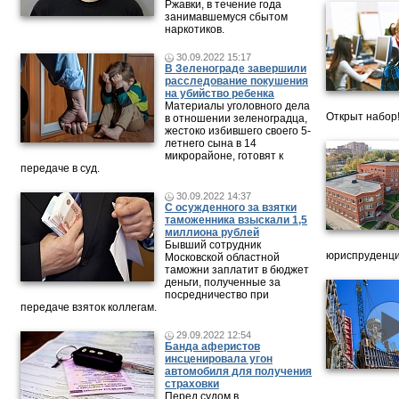
Ржавки, в течение года
занимавшемуся сбытом
наркотиков.
30.09.2022 15:17
В Зеленограде завершили
расследование покушения
на убийство ребенка
Материалы уголовного дела
Открыт набор
в отношении зеленоградца,
жестоко избившего своего 5-
летнего сына в 14
микрорайоне, готовят к
передаче в суд.
30.09.2022 14:37
С осужденного за взятки
таможенника взыскали 1,5
миллиона рублей
Бывший сотрудник
юриспруденци
Московской областной
таможни заплатит в бюджет
деньги, полученные за
посредничество при
передаче взяток коллегам.
29.09.2022 12:54
Банда аферистов
инсценировала угон
автомобиля для получения
страховки
Перед судом в