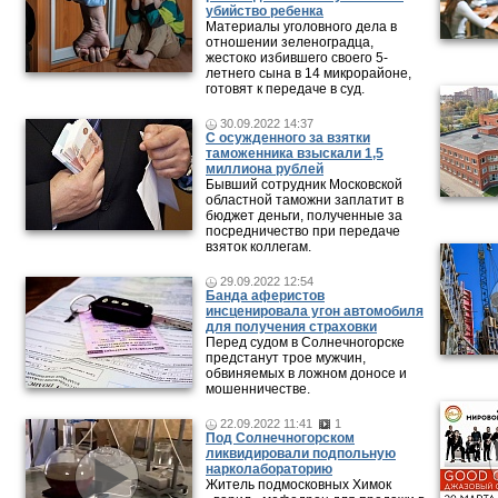
убийство ребенка
Материалы уголовного дела в
отношении зеленоградца,
жестоко избившего своего 5-
летнего сына в 14 микрорайоне,
готовят к передаче в суд.
30.09.2022 14:37
С осужденного за взятки
таможенника взыскали 1,5
миллиона рублей
Бывший сотрудник Московской
областной таможни заплатит в
бюджет деньги, полученные за
посредничество при передаче
взяток коллегам.
29.09.2022 12:54
Банда аферистов
инсценировала угон автомобиля
для получения страховки
Перед судом в Солнечногорске
предстанут трое мужчин,
обвиняемых в ложном доносе и
мошенничестве.
22.09.2022 11:41
1
Под Солнечногорском
ликвидировали подпольную
нарколабораторию
Житель подмосковных Химок