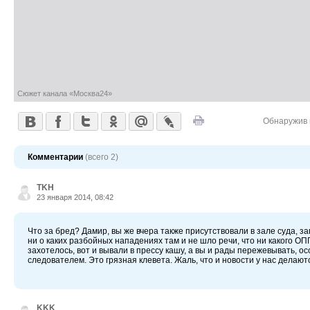
Сюжет канала «Москва24»
Обнаружив 
Комментарии
(всего 2)
TKH
23 января 2014, 08:42
Что за бред? Дамир, вы же вчера также присутствовали в зале суда, 
ни о каких разбойных нападениях там и не шло речи, что ни какого ОП
захотелось, вот и вывали в прессу кашу, а вы и рады пережевывать, ос
следователем. Это грязная клевета. Жаль, что и новости у нас делаютс
KKK