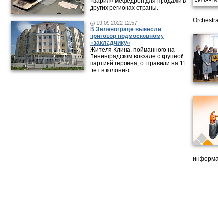
«варил» мефедрон для продажи в
других регионах страны.
Orchestra
19.09.2022 12:57
В Зеленограде вынесли
приговор подмосковному
«закладчику»
Жителя Клина, пойманного на
Ленинградском вокзале с крупной
партией героина, отправили на 11
лет в колонию.
информа