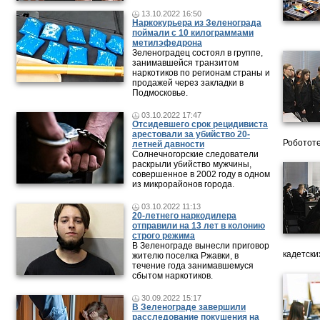
13.10.2022 16:50
Наркокурьера из Зеленограда
поймали с 10 килограммами
метилэфедрона
Зеленоградец состоял в группе,
занимавшейся транзитом
наркотиков по регионам страны и
продажей через закладки в
Подмосковье.
03.10.2022 17:47
Отсидевшего срок рецидивиста
арестовали за убийство 20-
Робототе
летней давности
Солнечногорские следователи
раскрыли убийство мужчины,
совершенное в 2002 году в одном
из микрорайонов города.
03.10.2022 11:13
20-летнего наркодилера
отправили на 13 лет в колонию
строго режима
В Зеленограде вынесли приговор
кадетски
жителю поселка Ржавки, в
течение года занимавшемуся
сбытом наркотиков.
30.09.2022 15:17
В Зеленограде завершили
расследование покушения на