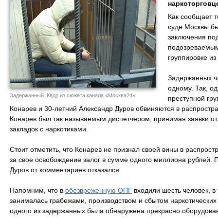
наркоторговце
Как сообщает 
суде Москвы б
заключения под
подозреваемым 
группировке из
Задержанных ч
одному. Так, о
Задержанный. Кадр из сюжета канала «Москва24»
преступной гру
Конарев и 30-летний Александр Дуров обвиняются в распростра
Конарев был так называемым диспетчером, принимая заявки от
закладок с наркотиками.
Стоит отметить, что Конарев не признал своей вины в распрост
за свое освобождение залог в сумме одного миллиона рублей. 
Дуров от комментариев отказался.
Напомним, что в
обезвреженную ОПГ
входили шесть человек, в
занималась грабежами, производством и сбытом наркотических
одного из задержанных была обнаружена прекрасно оборудован