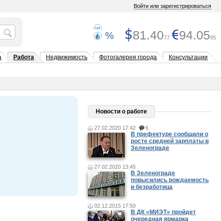
Войти или зарегистрироваться
81.40
94.05
%
77
85
а
Работа
Недвижимость
Фотогалерея города
Консультации
Новости о работе
27.02.2020 17:42
6
В префектуре сообщили о
росте средней зарплаты в
Зеленограде
27.02.2020 13:45
В Зеленограде
повысились рождаемость
и безработица
02.12.2015 17:50
В ДК «МИЭТ» пройдет
очередная ярмарка