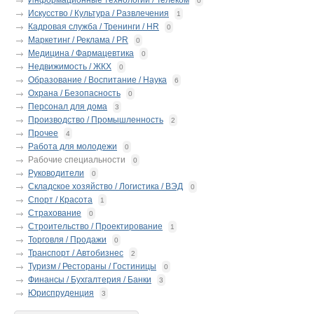
Информационные технологии / Телеком
0
Искусство / Культура / Развлечения
1
Кадровая служба / Тренинги / HR
0
Маркетинг / Реклама / PR
0
Медицина / Фармацевтика
0
Недвижимость / ЖКХ
0
Образование / Воспитание / Наука
6
Охрана / Безопасность
0
Персонал для дома
3
Производство / Промышленность
2
Прочее
4
Работа для молодежи
0
Рабочие специальности
0
Руководители
0
Складское хозяйство / Логистика / ВЭД
0
Спорт / Красота
1
Страхование
0
Строительство / Проектирование
1
Торговля / Продажи
0
Транспорт / Автобизнес
2
Туризм / Рестораны / Гостиницы
0
Финансы / Бухгалтерия / Банки
3
Юриспруденция
3