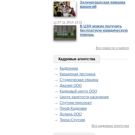
Зеленоградская ярмарка
вакансий
07.11.2014 13:11
В ЦЗН можно получить
бесплатную юридическую
помощь
Все новости о работе
Кадровые агентства
Кадроника
Карьерная лестница
Студенческая община
Диалир ООО
Кадровый центр ООО
Центр занятости населения
Спутник-персонал
Проф-Кадровик
Долина ООО
Триза-Спутник
Все кадровые агентства