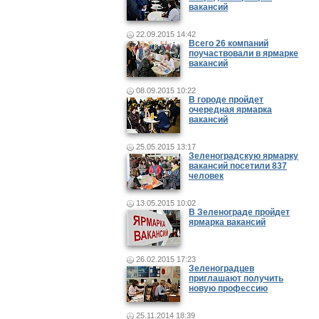
вакансий
22.09.2015 14:42
Всего 26 компаний
поучаствовали в ярмарке
вакансий
08.09.2015 10:22
В городе пройдет
очередная ярмарка
вакансий
25.05.2015 13:17
Зеленоградскую ярмарку
вакансий посетили 837
человек
13.05.2015 10:02
В Зеленограде пройдет
ярмарка вакансий
26.02.2015 17:23
Зеленоградцев
приглашают получить
новую профессию
25.11.2014 18:39