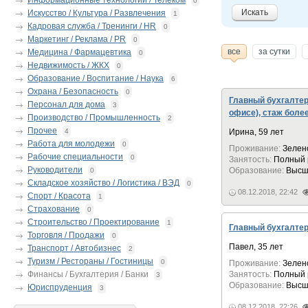
Информационные технологии / Телеком
0
Искать
Искусство / Культура / Развлечения
1
Кадровая служба / Тренинги / HR
0
Маркетинг / Реклама / PR
0
все
за сутки
Медицина / Фармацевтика
0
Недвижимость / ЖКХ
0
Образование / Воспитание / Наука
6
Охрана / Безопасность
0
Главный бухгалтер
Персонал для дома
3
офисе), стаж более
Производство / Промышленность
2
Прочее
4
Ирина, 59 лет
Работа для молодежи
0
Проживание:
Зелен
Рабочие специальности
0
Занятость:
Полный 
Руководители
Образование:
Высш
0
Складское хозяйство / Логистика / ВЭД
0
08.12.2018, 22:42
Спорт / Красота
1
Страхование
0
Строительство / Проектирование
1
Главный бухгалтер
Торговля / Продажи
0
Павел, 35 лет
Транспорт / Автобизнес
2
Туризм / Рестораны / Гостиницы
0
Проживание:
Зелен
Финансы / Бухгалтерия / Банки
Занятость:
Полный 
3
Образование:
Высш
Юриспруденция
3
08.12.2018, 22:26