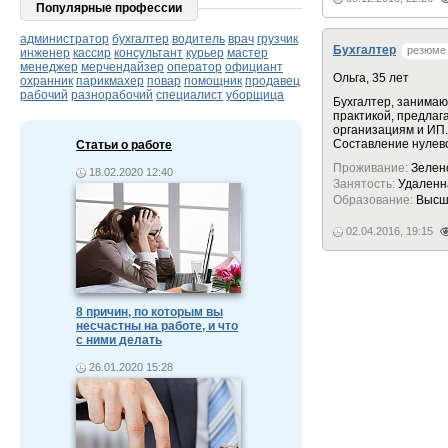
Популярные профессии
администратор
бухгалтер
водитель
врач
грузчик
Бухгалтер
резюме
инженер
кассир
консультант
курьер
мастер
менеджер
мерчендайзер
оператор
официант
Ольга, 35 лет
охранник
парикмахер
повар
помощник
продавец
рабочий
разнорабочий
специалист
уборщица
Бухгалтер, занимаю
практикой, предлаг
организациям и ИП.
Составление нулево
Статьи о работе
Проживание:
Зелен
18.02.2020 12:40
Занятость:
Удаленн
Образование:
Высш
02.04.2016, 19:15
8 причин, по которым вы
несчастны на работе, и что
с ними делать
26.01.2020 15:28