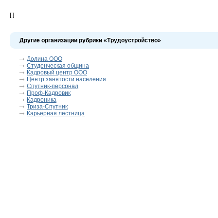
[ ]
Другие организации рубрики «Трудоустройство»
Долина ООО
Студенческая община
Кадровый центр ООО
Центр занятости населения
Спутник-персонал
Проф-Кадровик
Кадроника
Триза-Спутник
Карьерная лестница