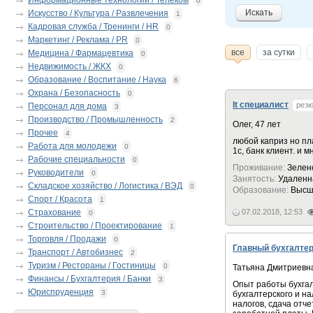
Информационные технологии / Телеком
0
Искать
Искусство / Культура / Развлечения
1
Кадровая служба / Тренинги / HR
0
Маркетинг / Реклама / PR
0
все
за сутки
Медицина / Фармацевтика
0
Недвижимость / ЖКХ
0
Образование / Воспитание / Наука
6
Охрана / Безопасность
0
It специалист
рез
Персонал для дома
3
Производство / Промышленность
2
Олег, 47 лет
Прочее
4
любой каприз но пл
Работа для молодежи
0
1c, банк клиент. и м
Рабочие специальности
0
Проживание:
Зелен
Руководители
0
Занятость:
Удаленн
Складское хозяйство / Логистика / ВЭД
0
Образование:
Высш
Спорт / Красота
1
Страхование
07.02.2018, 12:53
0
Строительство / Проектирование
1
Торговля / Продажи
0
Главный бухгалтер
Транспорт / Автобизнес
2
Туризм / Рестораны / Гостиницы
0
Татьяна Дмитриевн
Финансы / Бухгалтерия / Банки
3
Опыт работы бухгал
Юриспруденция
3
бухгалтерского и на
налогов, сдача отч