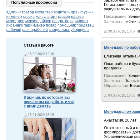
заработной платы. 
Популярные профессии
Регистрация новых 
учредительных доку
администратор
бухгалтер
водитель
врач
грузчик
инженер
кассир
консультант
курьер
мастер
Проживание:
Зелен
менеджер
мерчендайзер
оператор
официант
Занятость:
Гибкий 
охранник
парикмахер
повар
помощник
продавец
рабочий
разнорабочий
специалист
уборщица
30.03.2015, 13:07
Статьи о работе
Менеджер по работ
18.02.2020 12:40
Елисеева Татьяна, 
Опыт работы в бухг
продажах.
Проживание:
Зелен
Занятость:
Полный 
Образование:
Высш
04.03.2015, 18:06
8 причин, по которым вы
несчастны на работе, и что
с ними делать
Менеджер/помощн
26.01.2020 15:28
Анастасия, 26 лет
Ответственный и кр
формировать и дост
Управленческий оп