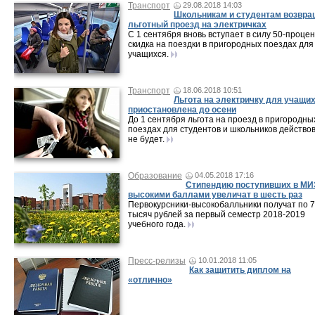
Транспорт
29.08.2018 14:03
Школьникам и студентам возвр
льготный проезд на электричках
С 1 сентября вновь вступает в силу 50-проце
скидка на поездки в пригородных поездах для
учащихся.
Транспорт
18.06.2018 10:51
Льгота на электричку для учащи
приостановлена до осени
До 1 сентября льгота на проезд в пригородны
поездах для студентов и школьников действо
не будет.
Образование
04.05.2018 17:16
Стипендию поступивших в МИ
высокими баллами увеличат в шесть раз
Первокурсники-высокобалльники получат по 
тысяч рублей за первый семестр 2018-2019
учебного года.
Пресс-релизы
10.01.2018 11:05
Как защитить диплом на
«отлично»