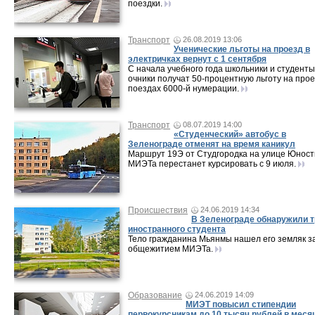
поездки.
Транспорт
26.08.2019 13:06
Ученические льготы на проезд в
электричках вернут с 1 сентября
С начала учебного года школьники и студенты
очники получат 50-процентную льготу на прое
поездах 6000-й нумерации.
Транспорт
08.07.2019 14:00
«Студенческий» автобус в
Зеленограде отменят на время каникул
Маршрут 19Э от Студгородка на улице Юност
МИЭТа перестанет курсировать с 9 июля.
Происшествия
24.06.2019 14:34
В Зеленограде обнаружили т
иностранного студента
Тело гражданина Мьянмы нашел его земляк з
общежитием МИЭТа.
Образование
24.06.2019 14:09
МИЭТ повысил стипендии
первокурсникам до 10 тысяч рублей в меся