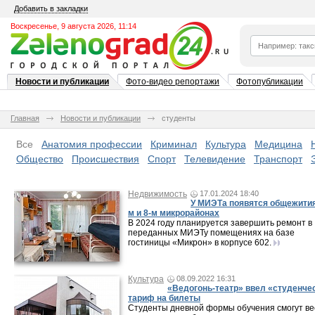
Добавить в закладки
Воскресенье, 9 августа 2026, 11:14
Новости и публикации
Фото-видео репортажи
Фотопубликации
Главная
Новости и публикации
студенты
Все
Анатомия профессии
Криминал
Культура
Медицина
Общество
Происшествия
Спорт
Телевидение
Транспорт
Недвижимость
17.01.2024 18:40
У МИЭТа появятся общежития
м и 8-м микрорайонах
В 2024 году планируется завершить ремонт в
переданных МИЭТу помещениях на базе
гостиницы «Микрон» в корпусе 602.
Культура
08.09.2022 16:31
«Ведогонь-театр» ввел «студенче
тариф на билеты
Студенты дневной формы обучения смогут ве