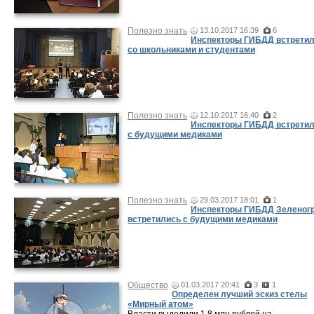
Полезно знать
13.10.2017 16:39
6
Инспекторы ГИБДД встрети
со школьниками и студентами
Полезно знать
12.10.2017 16:40
2
Инспекторы ГИБДД встрети
с будущими медиками
Полезно знать
29.03.2017 18:01
1
Инспекторы ГИБДД Зеленог
встретились с будущими медиками
Общество
01.03.2017 20:41
3
1
Определен лучший эскиз стелы
«Мирный атом»