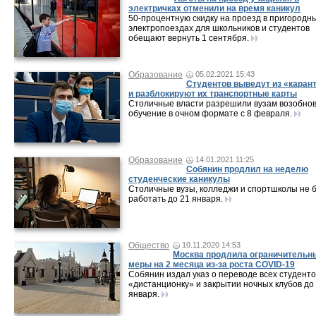
электричках отменили на время каникул
50-процентную скидку на проезд в пригородн
электропоездах для школьников и студентов
обещают вернуть 1 сентября.
Образование
05.02.2021 15:43
Студентов выведут из «каран
и разблокируют их транспортные карты
Столичные власти разрешили вузам возобно
обучение в очном формате с 8 февраля.
Образование
14.01.2021 11:25
Собянин продлил на неделю
студенческие каникулы
Столичные вузы, колледжи и спортшколы не 
работать до 21 января.
Общество
10.11.2020 14:53
Москва продлила ограничительн
меры на 2 месяца из-за роста COVID-19
Собянин издал указ о переводе всех студенто
«дистанционку» и закрытии ночных клубов до
января.