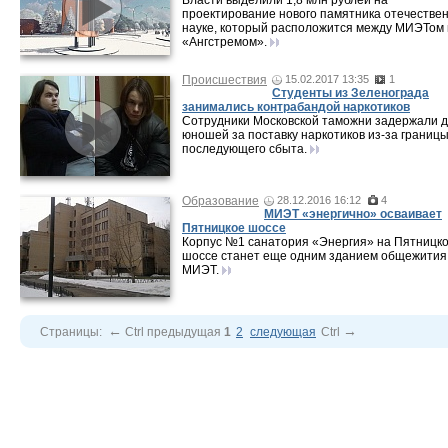
Власти выделили 1,8 млн рублей на
проектирование нового памятника отечестве
науке, который расположится между МИЭТом 
«Ангстремом».
Происшествия
15.02.2017 13:35
1
Студенты из Зеленограда
занимались контрабандой наркотиков
Сотрудники Московской таможни задержали д
юношей за поставку наркотиков из-за границ
последующего сбыта.
Образование
28.12.2016 16:12
4
МИЭТ «энергично» осваивает
Пятницкое шоссе
Корпус №1 санатория «Энергия» на Пятницк
шоссе станет еще одним зданием общежития
МИЭТ.
←
→
Страницы:
Ctrl
предыдущая
1
2
следующая
Ctrl