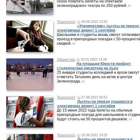
сезон покупать билеты на спектакли
зеленоградского театра по 250 рублей.
Транспорт
30.08.2022 13:52
«Ученические» льготы на проезд
электричках вернут 1 сентября
Школьники и студенты вновь смогут оплачива
проезд в пригородных поездах с 50-проценто
скидкой.
Общество
20.01.2022 14:28
На площади Юности пройдет
студенческая дискотека на льду
25 января студенты колледжей и вузов смогут
отметить Татьянин день на катке в центре
Зеленограда.
Транспорт
27.08.2021 09:51
Льготы на проезд учащихся в
электричках вернут 1 сентября
До 15 июня 2022 года билеты на обычные
пригородные поезда для школьников и студен
будут стоить на 50 процентов дешевле.
Транспорт
16.06.2021 14:25
Льготы на проезд учащихся в