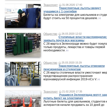
Транспорт
31.08.2020 17:40
Транспортные льготы вернут
учащимся с 1 сентября
Билеты на электрички для школьников и студ
будут стоить на 50 процентов дешевле.
Общество
26.03.2020 12:02
Столичные власти распорядилис
закрыть почти все магазины
С 28 марта в Зеленограде можно будет покуп
только продукты, лекарства и товары первой
необходимости.
Общество
25.03.2020 15:29
Транспортные льготы отменили
пенсионерам и студентам
С 26 марта столичные власти ужесточают ме
предотвращению распространения
коронавирусной инфекции 2019-nCo V.
Транспорт
21.02.2020 17:35
Учащиеся Зеленограда могут за
купить билет на электричку
Льготные билеты для школьников, студентов 
аспирантов начали продавать за 10 дней до