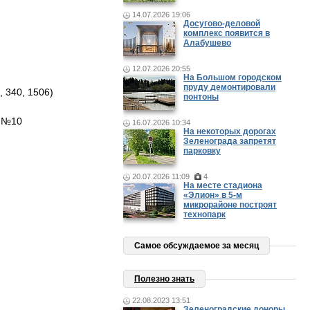
14.07.2026 19:06
Досугово-деловой
комплекс появится в
Алабушево
12.07.2026 20:55
На Большом городском
пруду демонтировали
 340, 1506)
понтоны
е №10
16.07.2026 10:34
На некоторых дорогах
Зеленограда запретят
парковку
20.07.2026 11:09
4
На месте стадиона
«Элион» в 5-м
микрорайоне построят
технопарк
Самое обсуждаемое за месяц
Полезно знать
22.08.2023 13:51
Зеленоградские доноры