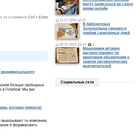
могут записаться на сдачу
крови онлайн
те ее и нажмите
Ctrl + Enter
21.07.2023 10:11
В библиотеках
Зеленограда сменился
график санитарных дней
05.07.2023 10:14
1
Мошенники активно
распространяют по
квартирам объявления о
замене автоматических
выключателей
 индивидуального
Социальные сети
осили больше свободных
 в Голубом. Мы вас
ама, которая приносит
и выигрывают те компании,
мание и формировать