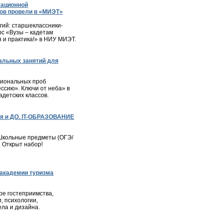
тационной
ов провели в «МИЭТ»
ий: старшеклассники-
с «Вузы – кадетам
я и практика!» в НИУ МИЭТ.
альных занятий для
сиональных проб
ессию». Ключи от неба» в
детских классов.
я и ДО. IT-ОБРАЗОВАНИЕ
– Школьные предметы (ОГЭ/
. Открыт набор!
академии туризма
е гостеприимства,
, психологии,
ла и дизайна.