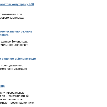
ларетовскому храму 400
твователем при
мового комплекса
отечественного кино в
hestra
м центре Зеленоград
 большого джазового
 уклоном в Зеленограде
 преподавания с
зможностям каждого
lup
ли универсальные
л ап. Это компактный
ожно разместить
мную, презентационную.