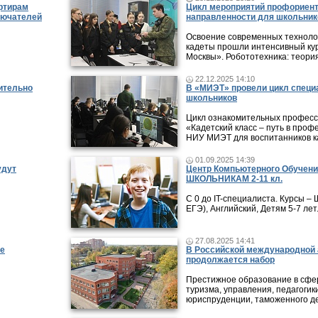
ртирам
Цикл мероприятий профориен
лючателей
направленности для школьник
Освоение современных технолог
кадеты прошли интенсивный кур
Москвы». Робототехника: теори
22.12.2025 14:10
ительно
В «МИЭТ» провели цикл специ
школьников
Цикл ознакомительных профес
«Кадетский класс – путь в проф
НИУ МИЭТ для воспитанников ка
01.09.2025 14:39
удут
Центр Компьютерного Обучени
ШКОЛЬНИКАМ 2-11 кл.
С 0 до IT-специалиста. Курсы 
ЕГЭ), Английский, Детям 5-7 лет
27.08.2025 14:41
ые
В Российской международной 
продолжается набор
Престижное образование в сфер
туризма, управления, педагогики
юриспруденции, таможенного де