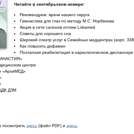
Читайте в сентябрьском номере:
Рекомендуем: врачи нашего округа
Гимнастика для глаз по методу М.С. Норбекова
Акция в сети салонов оптики Lokamed
Советы для хорошего сна
Широкий спектр услуг в Семейных медцентрах (корп. 338,
Как повысить дофамин
Поэтапная реабилитация в наркологическом диспансер
«ДИНАСТИЯ»
едицинском центре
ке «АрхиМЕД»
н»
5
ПЦДК ДЗМ
о посмотреть
здесь
(файл PDF) и
здесь
.