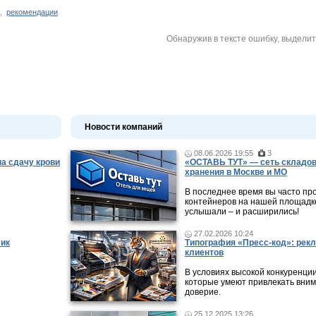
,
рекомендации
Обнаружив в тексте ошибку, выдели
Новости компаний
08.06.2026 19:55
3
а сдачу крови
«ОСТАВЬ ТУТ» — сеть складов
хранения в Москве и МО
В последнее время вы часто пр
контейнеров на нашей площадке
услышали – и расширились!
27.02.2026 10:24
фик
Типография «Пресс-код»: рекл
клиентов
В условиях высокой конкуренци
которые умеют привлекать вни
доверие.
25.12.2025 13:26