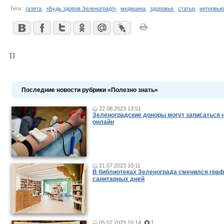
Теги:
газета
,
«Будь здоров Зеленоград!»
,
медицина
,
здоровье
,
статьи
,
интервью
[ ]
Последние новости рубрики «Полезно знать»
22.08.2023 13:51
Зеленоградские доноры могут записаться н
онлайн
21.07.2023 10:11
В библиотеках Зеленограда сменился гра
санитарных дней
05.07.2023 10:14
1