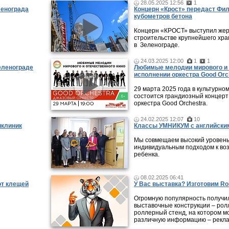
28.05.2025 12:56
1
ленограда
Концерн «Крост» передаст Фи
кубометров бетона
Концерн «КРОСТ» выступил жер
строительстве крупнейшего хра
в Зеленограде.
24.03.2025 12:00
1
1
еленограде
Любимые мелодии мирового и 
исполнении оркестра Good Orc
29 марта 2025 года в культурно
состоится грандиозный концерт
оркестра Good Orchestra.
24.02.2025 12:07
10
иклиник
Классы УМНИКУМ с английским
Мы совмещаем высокий уровень
индивидуальным подходом к во
ребенка.
08.02.2025 06:41
от клещей
У Вас выставка? Изготовим Rol
Огромную популярность получи
выставочные конструкции – рол
роллерный стенд, на котором м
различную информацию – рекла