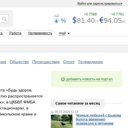
Войти или зарегистрироваться
+0.7588
+0.7781
81.40
94.05
%
77
85
та
Работа
Недвижимость
ещё
ние
Общество
Происшествия
Спорт
Телевидение
добавить новость на портал
та «Будь здоров,
атно распространяется
ах», в ЦКБВЛ ФМБА
Самое читаемое за месяц
 стационарах, в
09.07.2026 11:18
Никольском храме и
Чёрных лебедей с Быкова
болота временно
перевезли в питомник