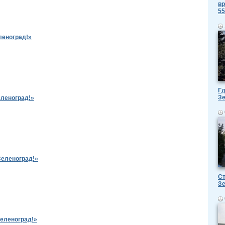
вр
55
леноград!»
Гд
З
еленоград!»
Зеленоград!»
Ст
З
Зеленоград!»