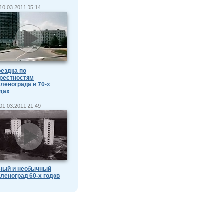
10.03.2011 05:14
ездка по
рестностям
ленограда в 70-х
дах
01.03.2011 21:49
ный и необычный
леноград 60-х годов