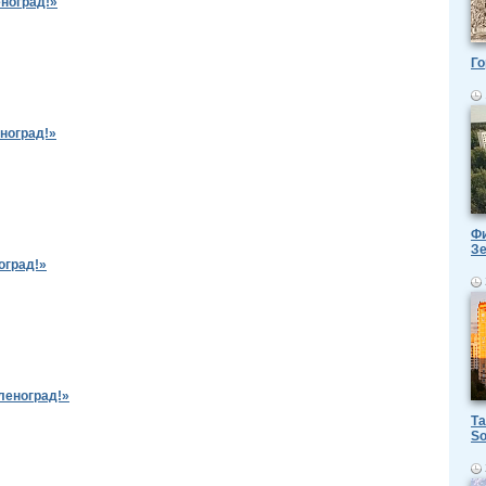
ноград!»
Го
ноград!»
Фи
З
оград!»
леноград!»
Та
So