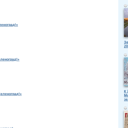
леноград!»
Зе
20
еленоград!»
К 
Зеленоград!»
Мо
зе