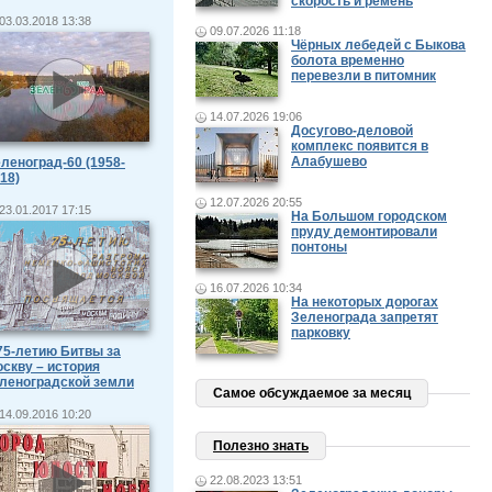
скорость и ремень
03.03.2018 13:38
09.07.2026 11:18
Чёрных лебедей с Быкова
болота временно
перевезли в питомник
14.07.2026 19:06
Досугово-деловой
комплекс появится в
Алабушево
леноград-60 (1958-
18)
12.07.2026 20:55
23.01.2017 17:15
На Большом городском
пруду демонтировали
понтоны
16.07.2026 10:34
На некоторых дорогах
Зеленограда запретят
парковку
75-летию Битвы за
скву – история
леноградской земли
Самое обсуждаемое за месяц
14.09.2016 10:20
Полезно знать
22.08.2023 13:51