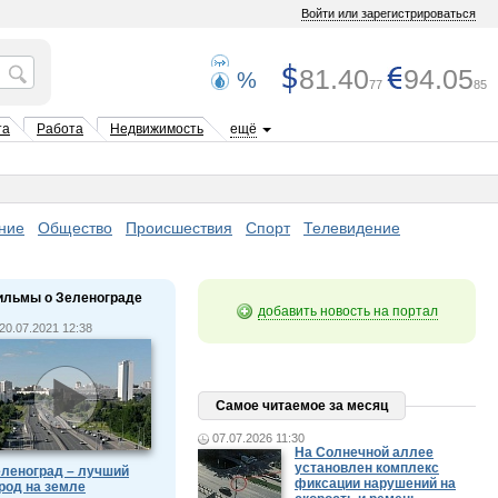
Войти или зарегистрироваться
81.40
94.05
%
77
85
та
Работа
Недвижимость
ещё
ние
Общество
Происшествия
Спорт
Телевидение
ильмы о Зеленограде
добавить новость на портал
20.07.2021 12:38
Самое читаемое за месяц
07.07.2026 11:30
На Солнечной аллее
установлен комплекс
леноград – лучший
фиксации нарушений на
род на земле