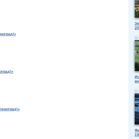
Зе
20
ноград!»
оград!»
Ис
ж
леноград!»
Фи
19