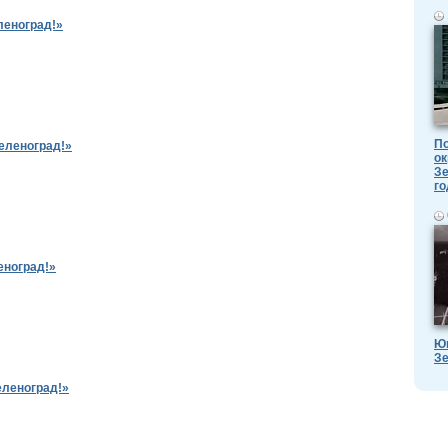
леноград!»
По
еленоград!»
ок
Зе
го
еноград!»
Ю
Зе
еленоград!»