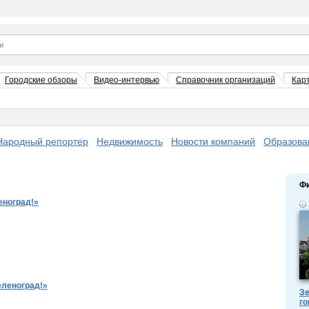
Городские обзоры
Видео-интервью
Справочник организаций
Кар
Народный репортер
Недвижимость
Новости компаний
Образова
Ф
еноград!»
еленоград!»
Зе
го