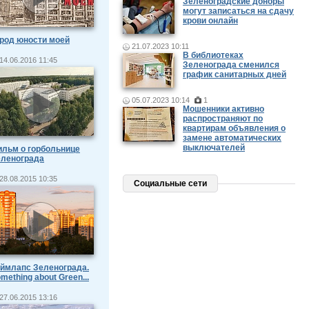
Зеленоградские доноры
могут записаться на сдачу
крови онлайн
род юности моей
21.07.2023 10:11
В библиотеках
14.06.2016 11:45
Зеленограда сменился
график санитарных дней
05.07.2023 10:14
1
Мошенники активно
распространяют по
квартирам объявления о
замене автоматических
выключателей
льм о горбольнице
еленограда
28.08.2015 10:35
Социальные сети
ймлапс Зеленограда.
mething about Green...
27.06.2015 13:16