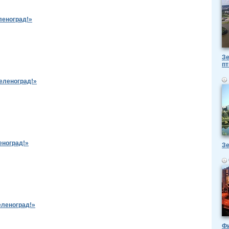
леноград!»
Зе
пт
еленоград!»
еноград!»
Зе
еленоград!»
Ф