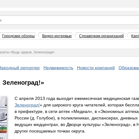
Городские обзоры
Видео-интервью
Справочник организаций
Кар
азеты «Будь здоров, Зеленоград!»
Народный репортер
Недвижимость
Новости компаний
Образова
 Зеленоград!»
С апреля 2013 года выходит ежемесячная медицинская газе
Зеленоград!
» для широкого круга читателей, которая беспл
в префектуре, в сети аптек «Медиал», в «Экономных аптек
России (д. Голубое), в поликлиниках, диспансерах, дневных
ведущих медцентрах, во Дворце культуры «Зеленоград», в 
других посещаемых точках округа.