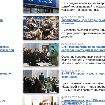
В последнее время вы часто пр
контейнеров на нашей площадке
услышали – и расширились!
27.02.2026 10:24
фик
Типография «Пресс-код»: рекл
клиентов
В условиях высокой конкуренци
которые умеют привлекать вни
доверие.
25.12.2025 13:26
ртирам
Цикл мероприятий профориен
лючателей
направленности для школьник
Освоение современных технолог
кадеты прошли интенсивный кур
Москвы». Робототехника: теори
22.12.2025 14:10
ительно
В «МИЭТ» провели цикл специ
школьников
Цикл ознакомительных профес
«Кадетский класс – путь в проф
НИУ МИЭТ для воспитанников ка
01.09.2025 14:39
удут
Центр Компьютерного Обучени
ШКОЛЬНИКАМ 2-11 кл.