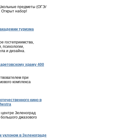
– Школьные предметы (ОГЭ/
. Открыт набор!
академии туризма
е гостеприимства,
, психологии,
ла и дизайна.
ларетовскому храму 400
твователем при
мового комплекса
отечественного кино в
hestra
м центре Зеленоград
 большого джазового
 уклоном в Зеленограде