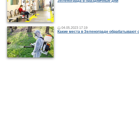
Зеленограда в праздничные дни
04.05.2023 17:19
Какие места в Зеленограде обрабатывают 
Новости и публикации
|
Фото-видео репортажи
|
Фотопуб
Размещение рекламы
© 2011 — 2026 «
Зеленоград24
»