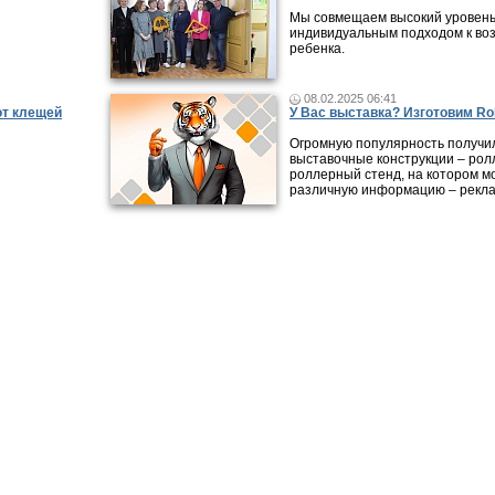
Мы совмещаем высокий уровень
индивидуальным подходом к во
ребенка.
08.02.2025 06:41
от клещей
У Вас выставка? Изготовим Rol
Огромную популярность получи
выставочные конструкции – рол
роллерный стенд, на котором м
различную информацию – рекла
ликации
|
Городские обзоры
|
Видео-интервью
|
Справочник организаций
|
Карта
|
Раб
Все права на материалы, опубликованные на сайте, охраняют
авторском праве и смежных правах. При любом использовани
обязательна. Редакция не несет ответственности за мнения, 
достоверность информации, содержащейся в рекламных объ