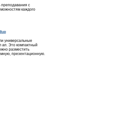
 преподавания с
зможностям каждого
lup
ли универсальные
л ап. Это компактный
ожно разместить
мную, презентационную.
ота
|
Недвижимость
|
Фотогалерея города
|
Консультации
ся в соответствии с законодательством РФ, в том числе об
и материалов сайта, активная ссылка на
zelenograd24.ru
высказанные в комментариях читателей, а также за
явлениях.