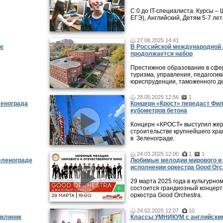
С 0 до IT-специалиста. Курсы 
ЕГЭ), Английский, Детям 5-7 лет
27.08.2025 14:41
ые
В Российской международной 
продолжается набор
Престижное образование в сфер
туризма, управления, педагогики
юриспруденции, таможенного де
28.05.2025 12:56
1
ленограда
Концерн «Крост» передаст Фи
кубометров бетона
Концерн «КРОСТ» выступил жер
строительстве крупнейшего хра
в Зеленограде.
24.03.2025 12:00
1
1
еленограде
Любимые мелодии мирового и 
исполнении оркестра Good Orc
29 марта 2025 года в культурно
состоится грандиозный концерт
оркестра Good Orchestra.
24.02.2025 12:07
10
иклиник
Классы УМНИКУМ с английским