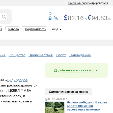
Войти или зарегистрироваться
82.16
94.83
%
65
66
та
Работа
Недвижимость
ещё
ние
Общество
Происшествия
Спорт
Телевидение
добавить новость на портал
та «
Будь здоров,
атно распространяется
ах», в ЦКБВЛ ФМБА
Самое читаемое за месяц
 стационарах, в
09.07.2026 11:18
Никольском храме и
Чёрных лебедей с Быкова
болота временно
перевезли в питомник