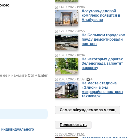
можно
14.07.2026 19:06
Досугово-деловой
комплекс появится в
Алабушево
12.07.2026 20:55
На Большом городском
пруду демонтировали
понтоны
16.07.2026 10:34
На некоторых дорогах
Зеленограда запретят
парковку
те ее и нажмите
Ctrl + Enter
20.07.2026 11:09
4
На месте стадиона
«Элион» в 5-м
микрорайоне построят
технопарк
Самое обсуждаемое за месяц
Полезно знать
 индивидуального
22.08.2023 13:51