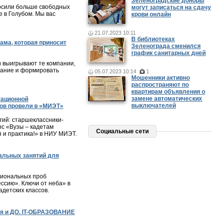
Зеленоградские доноры
осили больше свободных
могут записаться на сдачу
 в Голубом. Мы вас
крови онлайн
21.07.2023 10:11
В библиотеках
ама, которая приносит
Зеленограда сменился
график санитарных дней
и выигрывают те компании,
мание и формировать
05.07.2023 10:14
1
Мошенники активно
распространяют по
квартирам объявления о
замене автоматических
тационной
выключателей
ов провели в «МИЭТ»
ий: старшеклассники-
с «Вузы – кадетам
Социальные сети
я и практика!» в НИУ МИЭТ.
альных занятий для
сиональных проб
ессию». Ключи от неба» в
детских классов.
я и ДО. IT-ОБРАЗОВАНИЕ