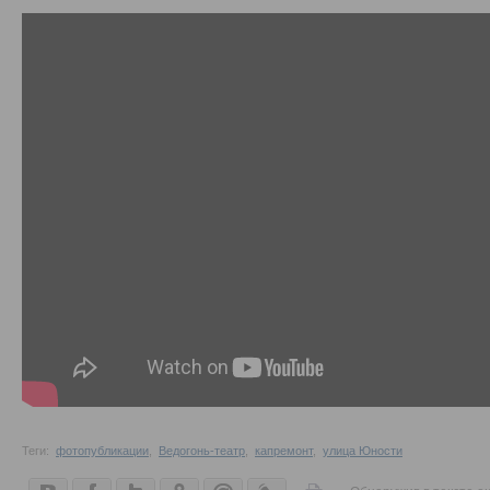
Теги:
фотопубликации
,
Ведогонь-театр
,
капремонт
,
улица Юности