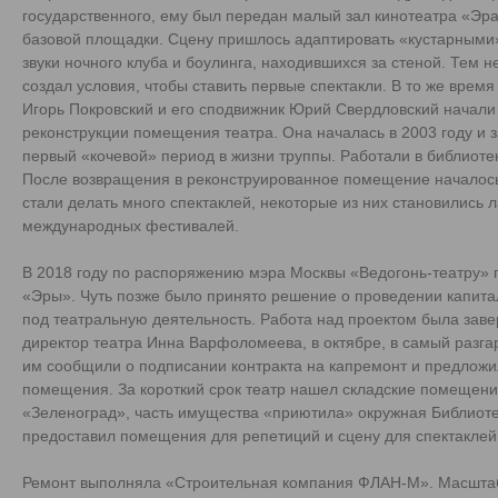
государственного, ему был передан малый зал кинотеатра «Эра
базовой площадки. Сцену пришлось адаптировать «кустарными
звуки ночного клуба и боулинга, находившихся за стеной. Тем 
создал условия, чтобы ставить первые спектакли. В то же врем
Игорь Покровский и его сподвижник Юрий Свердловский начали
реконструкции помещения театра. Она началась в 2003 году и 
первый «кочевой» период в жизни труппы. Работали в библиоте
После возвращения в реконструированное помещение началось
стали делать много спектаклей, некоторые из них становились 
международных фестивалей.
В 2018 году по распоряжению мэра Москвы «Ведогонь-театру»
«Эры». Чуть позже было принято решение о проведении капита
под театральную деятельность. Работа над проектом была заве
директор театра Инна Варфоломеева, в октябре, в самый разга
им сообщили о подписании контракта на капремонт и предложил
помещения. За короткий срок театр нашел складские помещения
«Зеленоград», часть имущества «приютила» окружная Библиоте
предоставил помещения для репетиций и сцену для спектаклей
Ремонт выполняла «Строительная компания ФЛАН-М». Масштаб