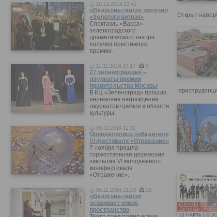
10.12.2014 13:42
«Ведогонь-театр» получил
Открыт набор
«Золотого витязя»
Спектакль «Васса»
зеленоградского
драматического театра
получил престижную
премию.
11.11.2014 17:17
9
27 зеленоградцев –
лауреаты премии
правительства Москвы
юриспруденци
В КЦ «Зеленоград» прошла
церемония награждения
лауреатов премии в области
культуры.
09.11.2014 11:32
Определились победители
VI фестиваля «Отражение»
7 ноября прошла
торжественная церемония
закрытия VI молодежного
кинофестиваля
«Отражение».
06.11.2014 21:19
25
«Ведогонь-театр»
осваивает новое
пространство
Театр представил новую