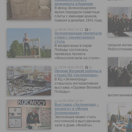
мемориала в Каменке
В фонд Зеленоградского
музея передали памятные
плиты с именами воинов,
павших в декабре 1941 года.
08.06.2015 13:12
9
Зеленоградцам прочитали
стихи с трехметрового
стула
прошли интен
В воскресенье в парке
Робототехника
Победы состоялась
премьера проекта
«Моноспектакли на стуле».
23.04.2015 09:23
11
Оружие Великой победы в
стенах КЦ «Зеленоград»
В КЦ «Зеленоград»
открылась интерактивная
выставка «Оружие Великой
Победы».
воспитанников
14.04.2015 15:54
Выставка «Зеленоград –
космосу» в «Музее
Зеленограда»
Экспозиция может стать
постоянной в выставочном
зале в доме «Флейта».