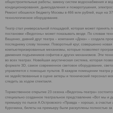
общестроительные работы, замену систем водоснабжения и вод
кондиционирования, дымоудаления и пожаротушения, электрос
Ремонт обошелся бюджету Москвы в 466 млн рублей, еще на 37
технологическое оборудование.
Театр стал универсальной площадкой, которая может принять п
постановки «Ведогонь» может показывать везде. По словам тех
Ващенко, давний друг театра – компания «Дока» – создала пр
последнему слову техники. Поворотный круг, совершенно новая
компьютеризированные механизмы, которые позволяют прогр
движения подъемников софитов и других механизмов. Эти техн
во всех театрах. Новейшая акустическая система, которая позв
формате 3D, самое современное световое оборудование, свето
управляется с помощью пультов. В каждом помещении театра 
не задействованные в сцене актеры и технический персонал мо
следить за ходом спектакля.
Торжественное открытие 23 сезона «Ведогонь-театра» состоится
специально созданное театральное представление «Вот мы и до
премьеру по пьесе А.Островского «Правда – хорошо, а счастье 
Курочкина, билеты на премьеру были раскуплены полностью за 