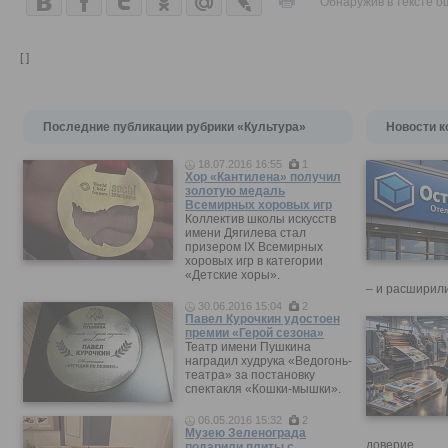
Обнаружив в тексте о
[ ]
Последние публикации рубрики «Культура»
Новости к
18.07.2016 16:55
1
Хор «Кантилена» получил
золотую медаль
Всемирных хоровых игр
Коллектив школы искусств
имени Дягилева стал
призером IX Всемирных
хоровых игр в категории
«Детские хоры».
– и расширили
30.06.2016 15:04
2
Павел Курочкин удостоен
премии «Герой сезона»
Театр имени Пушкина
наградил худрука «Ведогонь-
театра» за постановку
спектакля «Кошки-мышки».
06.05.2016 15:32
2
Музею Зеленограда
доверие.
подарили плиты с