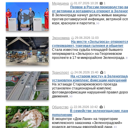
Медицина
01.07.2026 10:28
1
Первое в России производство в
от ветрянки и ротавируса откроют в Зелено
В Зеленограде начнут делать живые вакцины
против ротавирусной инфекции, ветряной осп
кори, краснухи и паротита.
Экономика
29.06.2026 11:03
На месте «Зельгроса» откроютс
супермаркет, торговая галерея и общепит
Стала известна судьба площадей бывшего
гипермаркета «Зельгрос» на Георгиевском
проспекте в 17-м микрорайоне Зеленограда.
Транспорт
24.06.2026 15:40
1
На «старом мосту» в Зеленоград
установлен комплекс фиксации нарушений
На эстакаде Старокрюковского проезда
установлен стационарный комплекс
фотовидеофиксации нарушений правил доро
движения.
Общество
22.06.2026 10:42
1
В семействе зеленоградских лан
пополнение
В экоцентре «Дом Лани» на территории
комплексного заказника «Зеленоградский»
родился детеныш европейской лани.