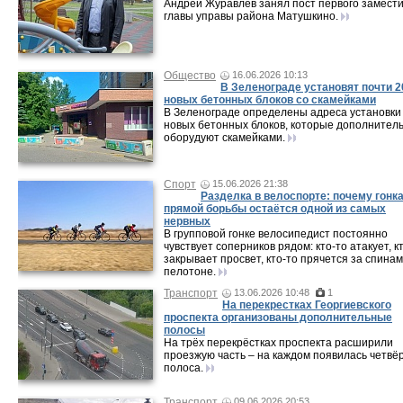
Андрей Журавлёв занял пост первого замест
главы управы района Матушкино.
Общество
16.06.2026 10:13
В Зеленограде установят почти 2
новых бетонных блоков со скамейками
В Зеленограде определены адреса установки
новых бетонных блоков, которые дополнител
оборудуют скамейками.
Спорт
15.06.2026 21:38
Разделка в велоспорте: почему гонка
прямой борьбы остаётся одной из самых
нервных
В групповой гонке велосипедист постоянно
чувствует соперников рядом: кто-то атакует, к
закрывает просвет, кто-то прячется за спинам
пелотоне.
Транспорт
13.06.2026 10:48
1
На перекрестках Георгиевского
проспекта организованы дополнительные
полосы
На трёх перекрёстках проспекта расширили
проезжую часть – на каждом появилась четвё
полоса.
Транспорт
09.06.2026 20:53