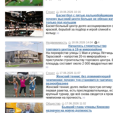
Спорт
19.06.2026 10:16
Баскетбол с пятью дальнобойщикам
почему высокий центр больше не обязан жи
только под кольцом
Баскетбольный центр долго ассоциировался 
краской, борьбой за подбор и игрой спиной к
кольцу.
Недвижимость
18.06.2026 14:04
4
Началось строительство
торгового центра в 19-м микрорайоне
На перекрёстке улицы 1 Мая и улицы Лётчиц
Тарасовой – напротив 20‑го микрорайона –
приступили строительству торгового центра. 
площадь составит около 2 000 квадратных ме
Спорт
17.06.2026 11:07
Женский теннис без доминирующей
чемпионки: почему тур становится тактичес
разнообразнее
Женский теннис долго любил простую оптику:
первая ракетка, есть преследовательницы, ес
крупный турнир, где всё снова сводится к про
чемпионки на прочность.
Общество
17.06.2026 11:02
Бывший глава управы Крюково
назначен на новую должность