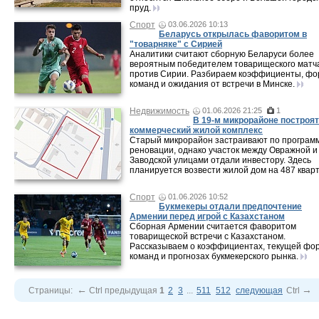
пруд.
Спорт
03.06.2026 10:13
Беларусь открылась фаворитом в
"товарняке" с Сирией
Аналитики считают сборную Беларуси более
вероятным победителем товарищеского матч
против Сирии. Разбираем коэффициенты, фо
команд и ожидания от встречи в Минске.
Недвижимость
01.06.2026 21:25
1
В 19-м микрорайоне построят
коммерческий жилой комплекс
Старый микрорайон застраивают по програм
реновации, однако участок между Овражной и
Заводской улицами отдали инвестору. Здесь
планируется возвести жилой дом на 487 кварт
Спорт
01.06.2026 10:52
Букмекеры отдали предпочтение
Армении перед игрой с Казахстаном
Сборная Армении считается фаворитом
товарищеской встречи с Казахстаном.
Рассказываем о коэффициентах, текущей фо
команд и прогнозах букмекерского рынка.
←
→
Страницы:
Ctrl
предыдущая
1
2
3
...
511
512
следующая
Ctrl