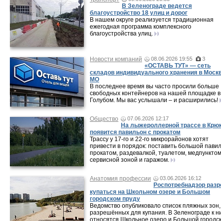
В Зеленограде ведется
благоустройство 18 улиц и дорог
В нашем округе реализуется традиционная
ежегодная программа комплексного
благоустройства улиц.
Новости компаний
08.06.2026 19:55
3
«ОСТАВЬ ТУТ» — сеть
складов индивидуального хранения в Москв
МО
В последнее время вы часто просили больше
свободных контейнеров на нашей площадке в
Голубом. Мы вас услышали – и расширились!
Общество
07.06.2026 12:17
На лыжероллерной трассе в Крю
появится павильон с прокатом
Трассу у 17-го и 22-го микрорайонов хотят
привести в порядок: поставить большой павил
прокатом, раздевалкой, туалетом, медпунктом
сервисной зоной и гаражом.
Анатомия профессии
03.06.2026 16:12
Роспотребнадзор раз
купаться на Школьном озере и Большом
городском пруду
Ведомство опубликовало список пляжных зон,
разрешённых для купания. В Зеленограде к н
относятся Школьное озеро и Большой городс