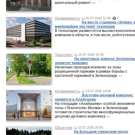
капитальный ремонт.
Недвижимость
20.07.2026 11:09
4
На месте стадиона «Элион» в
микрорайоне построят технопарк
В технопарке разместятся высокотехнологич
компании в области, в том числе, робототехни
Транспорт
16.07.2026 10:34
На некоторых дорогах Зеленогр
запретят парковку
Несколько проездов исключат из зоны
разрешенной парковки в рамках борьбы с
хаотичной парковкой в Зеленограде.
Недвижимость
14.07.2026 19:06
Досугово-деловой комплекс
появится в Алабушево
На площадке «Алабушево» особой экономиче
зоны «Технополис Москва» в Зеленограде
готовится строительство многофункциональн
досугово-делового комплекса.
Общество
12.07.2026 20:55
На Большом городском пруду