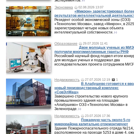
экспериментов.
Экономика
02.08.2026 13:07
«Микрон» зарегистрировал боле
результатов интеллектуальной деятельнос
Резидент особой экономической зоны (ОЭЗ)
«Технополис Москва», завод «Микрон», в 2025
зарегистрировал четыре новых объекта
интеллектуальной собственности.
Образование
29.07.2026 11:41
Двое молодых ученых из МИЭ
получили многомиллионные гранты РНФ
Российский научный фонд подвел итоги конку
для молодых ученых и поддержал два
исследовательских проекта сотрудников МИЭ
Недвижимость
27.07.2026 12:19
1
В Алабушево готовится к вв
новый производственный комплекс
«СовЭлМаш»
Завершено строительство нового крупного
промышленного здания на площадке
«Алабушево» ОЭЗ «Технополис Москва» в
Зеленограде.
Недвижимость
23.07.2026 17:36
Пожарную часть около 5-го
микрорайона капитально отремонтируют
Здание Пожарноспасательного отряда №214,
расположенное на проезде 5253 в доме 4, ож