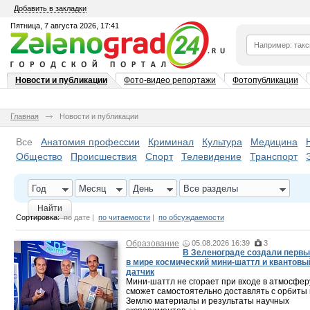
Добавить в закладки
Пятница, 7 августа 2026, 17:41
Новости и публикации
Фото-видео репортажи
Фотопубликации
Главная
Новости и публикации
Все
Анатомия профессии
Криминал
Культура
Медицина
Общество
Происшествия
Спорт
Телевидение
Транспорт
Год
Месяц
День
Все разделы
Найти
Сортировка:
по дате
|
по читаемости
|
по обсуждаемости
Образование
05.08.2026 16:39
3
В Зеленограде создали перв
в мире космический мини-шаттл и квантовы
датчик
Мини-шаттл не сгорает при входе в атмосфер
сможет самостоятельно доставлять с орбиты
Землю материалы и результаты научных