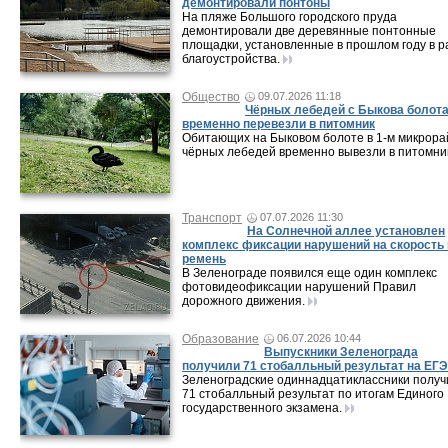
демонтировали понтоны
На пляже Большого городского пруда
демонтировали две деревянные понтонные
площадки, установленные в прошлом году в р
благоустройства.
Общество
09.07.2026 11:18
Чёрных лебедей с Быкова болот
временно перевезли в питомник
Обитающих на Быковом болоте в 1-м микрор
чёрных лебедей временно вывезли в питомни
Транспорт
07.07.2026 11:30
На Солнечной аллее установлен
комплекс фиксации нарушений на скорость 
ремень
В Зеленограде появился еще один комплекс
фотовидеофиксации нарушений Правил
дорожного движения.
Образование
06.07.2026 10:44
Выпускники Зеленограда
получили 71 стобалльный результат на ЕГЭ
Зеленоградские одиннадцатиклассники получ
71 стобалльный результат по итогам Единого
государственного экзамена.