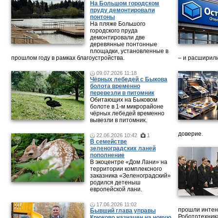
На Большом городском
пруду демонтировали
понтоны
На пляже Большого
городского пруда
демонтировали две
деревянные понтонные
площадки, установленные в
прошлом году в рамках благоустройства.
– и расширили
09.07.2026 11:18
Чёрных лебедей с Быкова
болота временно
перевезли в питомник
Обитающих на Быковом
болоте в 1-м микрорайоне
чёрных лебедей временно
вывезли в питомник.
доверие.
22.06.2026 10:42
1
В семействе
зеленоградских ланей
пополнение
В экоцентре «Дом Лани» на
территории комплексного
заказника «Зеленоградский»
родился детеныш
европейской лани.
17.06.2026 11:02
прошли интен
Бывший глава управы
Робототехника
Крюково назначен на новую