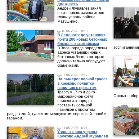
должность
Андрей Журавлёв занял
пост первого заместителя
главы управы района
Матушкино.
16.06.2026 10:13
В Зеленограде установят
почти 200 новых бетонных
блоков со скамейками
воспитанников
В Зеленограде определены
адреса установки новых
бетонных блоков, которые
дополнительно оборудуют
скамейками.
07.06.2026 12:17
На лыжероллерной трассе
в Крюково появится
павильон с прокатом
Трассу у 17-го и 22-го
Открыт набор
микрорайонов хотят
привести в порядок:
поставить большой
павильон с прокатом,
раздевалкой, туалетом, медпунктом, сервисной зоной и
гаражом.
21.05.2026 16:21
Уволен глава управы
Крюково Андрей Журавлев