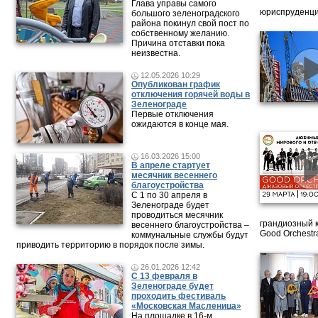
Глава управы самого
юриспруденци
большого зеленоградского
района покинул свой пост по
собственному желанию.
Причина отставки пока
неизвестна.
12.05.2026 10:29
Опубликован график
отключения горячей воды в
Зеленограде
Первые отключения
ожидаются в конце мая.
16.03.2026 15:00
В апреле стартует
месячник весеннего
благоустройства
С 1 по 30 апреля в
Зеленограде будет
проводиться месячник
грандиозный 
весеннего благоустройства –
Good Orchestr
коммунальные службы будут
приводить территорию в порядок после зимы.
26.01.2026 12:42
С 13 февраля в
Зеленограде будет
проходить фестиваль
«Московская Масленица»
На площадке в 16-м