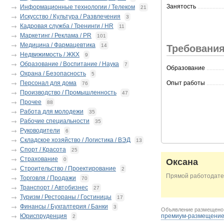
Занятость
.................
Информационные технологии / Телеком
21
Искусство / Культура / Развлечения
3
Кадровая служба / Тренинги / HR
11
Маркетинг / Реклама / PR
101
Медицина / Фармацевтика
14
Требования
Недвижимость / ЖКХ
9
Образование / Воспитание / Наука
7
Образование
...........
Охрана / Безопасность
5
Персонал для дома
Опыт работы
...........
76
Производство / Промышленность
47
Прочее
88
Работа для молодежи
35
Рабочие специальности
35
Руководители
6
Складское хозяйство / Логистика / ВЭД
13
Спорт / Красота
25
Страхование
0
Оксана
Строительство / Проектирование
2
Прямой работодате
Торговля / Продажи
70
Транспорт / Автобизнес
27
Туризм / Рестораны / Гостиницы
17
Финансы / Бухгалтерия / Банки
3
Объявление размещен
Юриспруденция
премиум-размещени
2