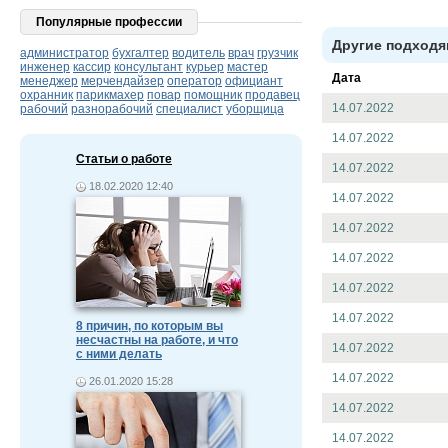
Популярные профессии
Другие подходя
администратор
бухгалтер
водитель
врач
грузчик
инженер
кассир
консультант
курьер
мастер
Дата
менеджер
мерчендайзер
оператор
официант
охранник
парикмахер
повар
помощник
продавец
14.07.2022
рабочий
разнорабочий
специалист
уборщица
14.07.2022
Статьи о работе
14.07.2022
18.02.2020 12:40
14.07.2022
14.07.2022
14.07.2022
14.07.2022
14.07.2022
8 причин, по которым вы
несчастны на работе, и что
14.07.2022
с ними делать
14.07.2022
26.01.2020 15:28
14.07.2022
14.07.2022