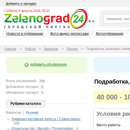
Добавить в закладки
Суббота, 8 августа 2026, 02:21
Новости и публикации
Фото-видео репортажи
Фотопубликации
Главная
Работа
Вакансии
Прочее
Подработка, возможно совм
добавить объявление
Подработка
Всего объявлений
758
Добавлено сегодня
0
Обновлено сегодня
0
40 000 - 
Рубрики каталога
Вакансии
|
Резюме
Условия р
Административная работа / Секретариат
109
Место работы
..........
Издательство / Дизайн / Полиграфия
2