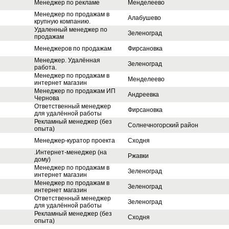
Менеджер по рекламе
Менделеево
Менеджер по продажам в
Алабушево
крупную компанию.
Удаленный менеджер по
Зеленоград
продажам
Менеджеров по продажам
Фирсановка
Менеджер. Удалённая
Зеленоград
работа.
Менеджер по продажам в
Менделеево
интернет магазин
Менеджер по продажам ИП
Андреевка
Чернова
Ответственный менеджер
Фирсановка
для удалённой работы
Реклaмный менеджер (бeз
Солнечногорский район
oпытa)
Менеджер-куратор проекта
Сходня
.Интернет-менеджер (на
Ржавки
дому)
Менеджер по продажам в
Зеленоград
интернет магазин
Менеджер по продажам в
Зеленоград
интернет магазин
Ответственный менеджер
Зеленоград
для удалённой работы
Реклaмный менеджер (бeз
Сходня
oпытa)