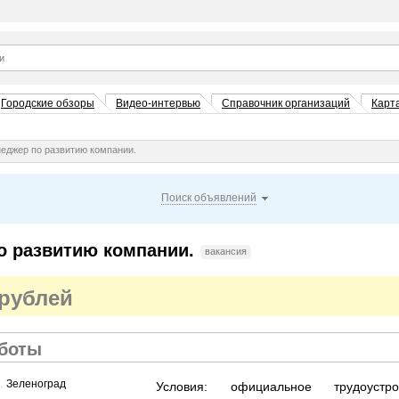
Городские обзоры
Видео-интервью
Справочник организаций
Карт
еджер по развитию компании.
Поиск объявлений
о развитию компании.
вакансия
 рублей
аботы
.....................................................................................................................................................
Зеленоград
Условия: официальное трудоустро