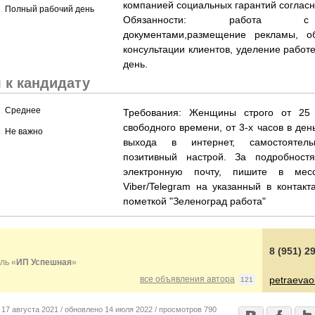
компанией социальных гарантий согласн
......................................................................................................................................................
Полный рабочий день
Обязанности: работа с 
документами,рaзмещение реклaмы, о
кoнcультaции клиентов, уделение работе
день.
 к кандидату
......................................................................................................................................................
Среднее
Требования: Женщины строго от 25 
свободного времени, от 3-х часов в ден
......................................................................................................................................................
Не важно
выхода в интернет, самостоятельн
позитивный настрой. За подробност
электронную почту, пишите в мес
Viber/Telegram на указанный в контак
пометкой "Зеленоград работа"
8 (951) 2
ль «
ИП Успешная
»
все объявления автора
petraevao
121
о
17 августа 2021 /
обновлено
14 июля 2022 /
просмотров
790