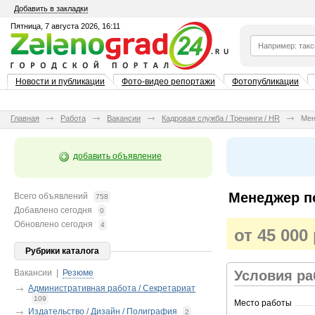
Добавить в закладки
Пятница, 7 августа 2026, 16:11
Новости и публикации
Фото-видео репортажи
Фотопубликации
Главная
Работа
Вакансии
Кадровая служба / Тренинги / HR
Мен
добавить объявление
Менеджер п
Всего объявлений
758
Добавлено сегодня
0
Обновлено сегодня
4
от 45 000
Рубрики каталога
Вакансии
|
Резюме
Условия р
Административная работа / Секретариат
109
Место работы
..........
Издательство / Дизайн / Полиграфия
2