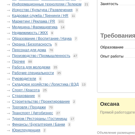
Занятость
.................
Информационные технологии / Телеком
21
Искусство / Культура / Развлечения
3
Кадровая служба / Тренинги / HR
11
Маркетинг / Реклама / PR
101
Медицина / Фармацевтика
14
Недвижимость / ЖКХ
9
Требования
Образование / Воспитание / Наука
7
Охрана / Безопасность
5
Образование
...........
Персонал для дома
76
Производство / Промышленность
47
Опыт работы
...........
Прочее
88
Работа для молодежи
35
Рабочие специальности
35
Руководители
6
Складское хозяйство / Логистика / ВЭД
13
Спорт / Красота
25
Страхование
0
Строительство / Проектирование
2
Оксана
Торговля / Продажи
70
Прямой работодате
Транспорт / Автобизнес
27
Туризм / Рестораны / Гостиницы
17
Финансы / Бухгалтерия / Банки
3
Юриспруденция
2
Объявление размещен