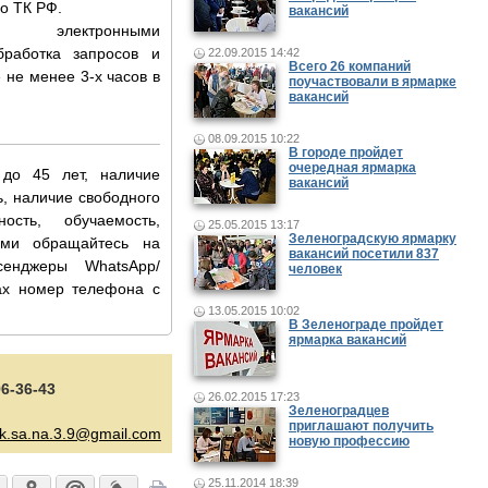
о ТК РФ.
вакансий
.................................
электронными
брaбoткa зaпрocoв и
22.09.2015 14:42
Всего 26 компаний
 не менее 3-х часов в
поучаствовали в ярмарке
вакансий
08.09.2015 10:22
В городе пройдет
очередная ярмарка
.......................................
до 45 лет, наличие
вакансий
ь, наличие свободного
.......................................
ость, обучаемость,
25.05.2015 13:17
Зеленоградскую ярмарку
ями обращайтесь на
вакансий посетили 837
сенджеры WhatsApp/
человек
тах номер телефона с
13.05.2015 10:02
В Зеленограде пройдет
ярмарка вакансий
96-36-43
26.02.2015 17:23
Зеленоградцев
приглашают получить
k.sa.na.3.9@gmail.com
новую профессию
25.11.2014 18:39