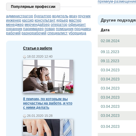
премиум-размещени
Популярные профессии
администратор
бухгалтер
водитель
врач
грузчик
Другие подходя
инженер
кассир
консультант
курьер
мастер
менеджер
мерчендайзер
оператор
официант
охранник
парикмахер
повар
помощник
продавец
Дата
рабочий
разнорабочий
специалист
уборщица
02.08.2024
Статьи о работе
09.11.2023
18.02.2020 12:40
09.11.2023
03.04.2023
03.04.2023
03.04.2023
03.04.2023
8 причин, по которым вы
несчастны на работе, и что
03.04.2023
с ними делать
03.04.2023
26.01.2020 15:28
03.04.2023