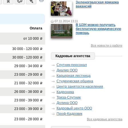
Зеленоградская ярмарка
вакансий
07.11.2014 13:11
В ЦЗН можно получить
Оплата
бесплатную юридическую
помощь
от 10 000
p
Все новости о работе
30 000 - 120 000
p
Кадровые агентства
30 000 - 120 000
p
Спутник-персонал
29 000 - 34 000
p
Диалир ООО
23 000 - 29 000
p
Карьерная лестница
Студенческая община
21 000 - 32 000
p
Центр занятости населения
26 000 - 38 000
Кадроника
p
Триза-Спутник
23 000 - 39 000
p
Долина ООО
Кадровый центр ООО
23 000 - 39 000
p
Проф-Кадровик
23 000 - 28 000
Все кадровые агентства
p