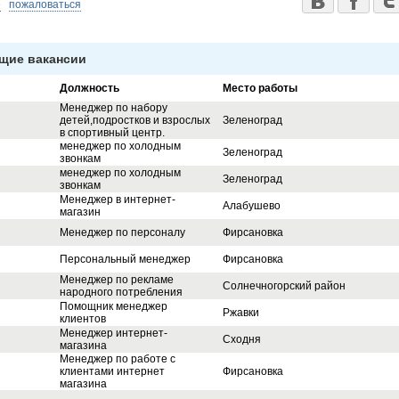
е
пожаловаться
щие вакансии
Должность
Место работы
Менеджер по набору
детей,подростков и взрослых
Зеленоград
в спортивный центр.
менеджер по холодным
Зеленоград
звонкам
менеджер по холодным
Зеленоград
звонкам
Менеджер в интернет-
Алабушево
магазин
Менеджер по персоналу
Фирсановка
Персональный менеджер
Фирсановка
Менеджер по рекламе
Солнечногорский район
народного потребления
Помощник менеджер
Ржавки
клиентов
Менеджер интернет-
Сходня
магазина
Менеджер по работе с
клиентами интернет
Фирсановка
магазина