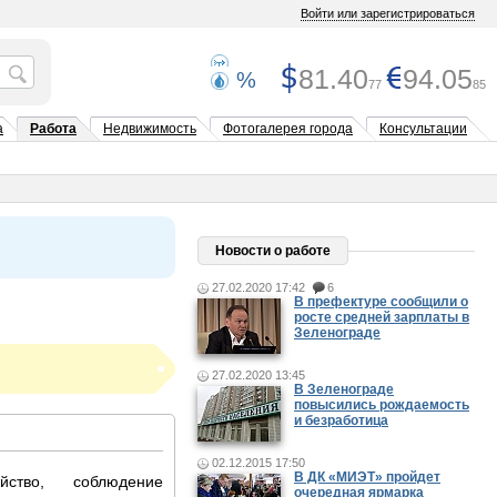
Войти или зарегистрироваться
81.40
94.05
%
77
85
а
Работа
Недвижимость
Фотогалерея города
Консультации
Новости о работе
27.02.2020 17:42
6
В префектуре сообщили о
росте средней зарплаты в
Зеленограде
27.02.2020 13:45
В Зеленограде
повысились рождаемость
и безработица
02.12.2015 17:50
В ДК «МИЭТ» пройдет
.........................................
йство, соблюдение
очередная ярмарка