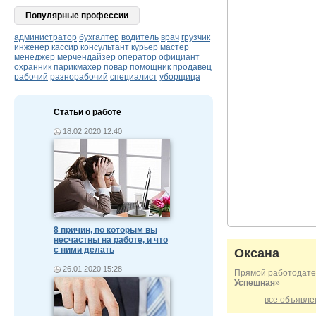
Популярные профессии
администратор
бухгалтер
водитель
врач
грузчик
инженер
кассир
консультант
курьер
мастер
менеджер
мерчендайзер
оператор
официант
охранник
парикмахер
повар
помощник
продавец
рабочий
разнорабочий
специалист
уборщица
Статьи о работе
18.02.2020 12:40
8 причин, по которым вы
несчастны на работе, и что
с ними делать
Оксана
26.01.2020 15:28
Прямой работодате
Успешная
»
все объявле