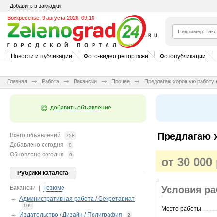
Добавить в закладки
Воскресенье, 9 августа 2026, 09:10
Новости и публикации
Фото-видео репортажи
Фотопубликации
Главная
Работа
Вакансии
Прочее
Предлагаю хорошую работу н
добавить объявление
Предлагаю 
Всего объявлений
758
Добавлено сегодня
0
Обновлено сегодня
0
от 30 000
Рубрики каталога
Вакансии
|
Резюме
Условия р
Административная работа / Секретариат
109
Место работы
..........
Издательство / Дизайн / Полиграфия
2