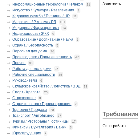
Занятость
.................
Информационные технологии / Телеком
21
Искусство / Культура / Развлечения
3
Кадровая служба / Тренинги / HR
11
Маркетинг / Реклама / PR
101
Медицина / Фармацевтика
14
Недвижимость / ЖКХ
9
Образование / Воспитание / Наука
7
Охрана / Безопасность
5
Персонал для дома
76
Производство / Промышленность
47
Прочее
88
Работа для молодежи
35
Рабочие специальности
35
Руководители
6
Складское хозяйство / Логистика / ВЭД
13
Спорт / Красота
25
Страхование
0
Строительство / Проектирование
2
Торговля / Продажи
70
Требования
Транспорт / Автобизнес
27
Туризм / Рестораны / Гостиницы
17
Опыт работы
...........
Финансы / Бухгалтерия / Банки
3
Юриспруденция
2