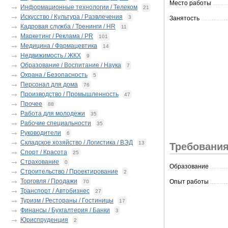
Место работы
..........
Информационные технологии / Телеком
21
Искусство / Культура / Развлечения
3
Занятость
.................
Кадровая служба / Тренинги / HR
11
Маркетинг / Реклама / PR
101
Медицина / Фармацевтика
14
Недвижимость / ЖКХ
9
Образование / Воспитание / Наука
7
Охрана / Безопасность
5
Персонал для дома
76
Производство / Промышленность
47
Прочее
88
Работа для молодежи
35
Рабочие специальности
35
Руководители
6
Складское хозяйство / Логистика / ВЭД
13
Требования
Спорт / Красота
25
Страхование
0
Образование
...........
Строительство / Проектирование
2
Торговля / Продажи
Опыт работы
...........
70
Транспорт / Автобизнес
27
Туризм / Рестораны / Гостиницы
17
Финансы / Бухгалтерия / Банки
3
Юриспруденция
2