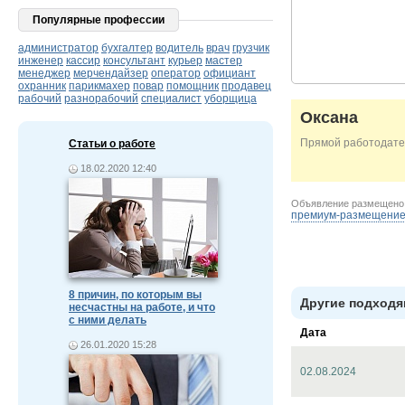
Популярные профессии
администратор
бухгалтер
водитель
врач
грузчик
инженер
кассир
консультант
курьер
мастер
менеджер
мерчендайзер
оператор
официант
охранник
парикмахер
повар
помощник
продавец
рабочий
разнорабочий
специалист
уборщица
Оксана
Прямой работодате
Статьи о работе
18.02.2020 12:40
Объявление размещен
премиум-размещени
8 причин, по которым вы
Другие подходя
несчастны на работе, и что
с ними делать
Дата
26.01.2020 15:28
02.08.2024