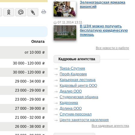
Зеленоградская ярмарка
вакансий
07.11.2014 13:11
В ЦЗН можно получить
бесплатную юридическую
помощь
Оплата
Все новости о работе
от 10 000
p
Кадровые агентства
30 000 - 120 000
p
Триза-Спутник
30 000 - 120 000
p
Проф-Кадровик
Карьерная лестница
29 000 - 34 000
p
Кадровый центр ООО
23 000 - 29 000
p
Диалир ООО
Студенческая община
23 000 - 29 000
p
Кадроника
27 000 - 39 000
Долина ООО
p
Спутник-персонал
21 000 - 32 000
p
Центр занятости населения
Все кадровые агентства
26 000 - 38 000
p