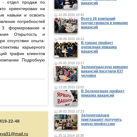
 - отдел продаж по
вакансий
.................................
кто ориентирован на
вые навыки и освоить
22.09.2015 14:42
Всего 26 компаний
явление потребностей
поучаствовали в ярмарке
вакансий
у 3. формирование и
ания Открытость и
08.09.2015 10:22
ри отсутствии опыта-
В городе пройдет
спективы карьерного
очередная ярмарка
вакансий
щий трафик клиентов
компании Подробную
25.05.2015 13:17
Зеленоградскую ярмарку
вакансий посетили 837
человек
.......................................
13.05.2015 10:02
В Зеленограде пройдет
ярмарка вакансий
.......................................
26.02.2015 17:23
Зеленоградцев
приглашают получить
 419-22-48
новую профессию
aya91@mail.ru
25.11.2014 18:39