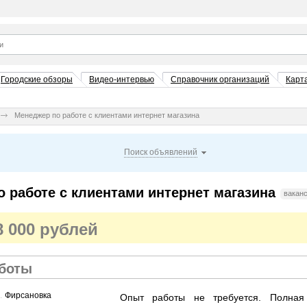
Городские обзоры
Видео-интервью
Справочник организаций
Карт
Менеджер по работе с клиентами интернет магазина
Поиск объявлений
 работе с клиентами интернет магазина
вакан
28 000 рублей
аботы
.....................................................................................................................................................
Фирсановка
Опыт работы не требуется. Полная 