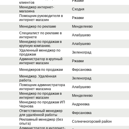
Ржавки
клиентов
Менеджер интернет-
Сходня
магазина
Помощник руководителя в
Ржавки
интернет магазин
Менеджер по рекламе
Менделеево
Специалист по рекламе в
Алабушево
интернете
Менеджер по продажам в
Алабушево
крупную компанию.
Удаленный менеджер по
Зеленоград
продажам
Администратор в крупный
Ржавки
интернет магазин
Менеджеров по продажам
Фирсановка
Менеджер. Удалённая
Зеленоград
работа.
Помощник администратора
Алабушево
интернет магазина
Менеджер по продажам в
Менделеево
интернет магазин
Менеджер по продажам ИП
Андреевка
Чернова
Ответственный менеджер
Фирсановка
для удалённой работы
Реклaмный менеджер (бeз
Солнечногорский район
oпытa)
Администратор в интернет-