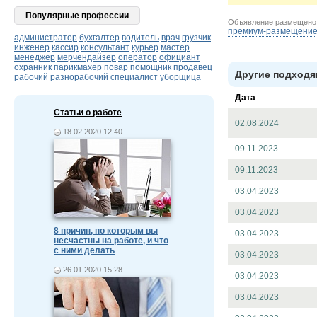
Популярные профессии
Объявление размещен
премиум-размещени
администратор
бухгалтер
водитель
врач
грузчик
инженер
кассир
консультант
курьер
мастер
менеджер
мерчендайзер
оператор
официант
охранник
парикмахер
повар
помощник
продавец
Другие подходя
рабочий
разнорабочий
специалист
уборщица
Дата
Статьи о работе
02.08.2024
18.02.2020 12:40
09.11.2023
09.11.2023
03.04.2023
03.04.2023
8 причин, по которым вы
03.04.2023
несчастны на работе, и что
с ними делать
03.04.2023
26.01.2020 15:28
03.04.2023
03.04.2023