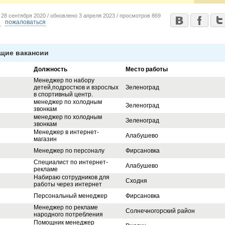
о
28 сентября 2020 /
обновлено
3 апреля 2023 /
просмотров
869
е
пожаловаться
щие вакансии
Должность
Место работы
Менеджер по набору
детей,подростков и взрослых
Зеленоград
в спортивный центр.
менеджер по холодным
Зеленоград
звонкам
менеджер по холодным
Зеленоград
звонкам
Менеджер в интернет-
Алабушево
магазин
Менеджер по персоналу
Фирсановка
Специалист по интернет-
Алабушево
рекламе
Набираю сотрудников для
Сходня
работы через интернет
Персональный менеджер
Фирсановка
Менеджер по рекламе
Солнечногорский район
народного потребления
Помощник менеджер