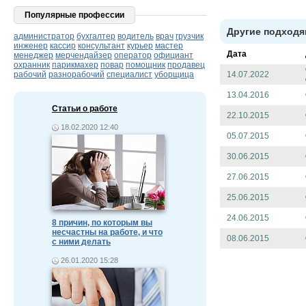
Популярные профессии
Другие подходя
администратор
бухгалтер
водитель
врач
грузчик
инженер
кассир
консультант
курьер
мастер
Дата
менеджер
мерчендайзер
оператор
официант
охранник
парикмахер
повар
помощник
продавец
рабочий
разнорабочий
специалист
уборщица
14.07.2022
13.04.2016
Статьи о работе
22.10.2015
18.02.2020 12:40
05.07.2015
30.06.2015
27.06.2015
25.06.2015
24.06.2015
8 причин, по которым вы
несчастны на работе, и что
08.06.2015
с ними делать
26.01.2020 15:28