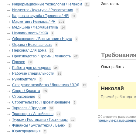
Занятость
.................
Информационные технологии / Телеком
21
Искусство / Культура / Развлечения
3
Кадровая служба / Тренинги / HR
11
Маркетинг / Реклама / PR
101
Медицина / Фармацевтика
14
Недвижимость / ЖКХ
9
Образование / Воспитание / Наука
7
Охрана / Безопасность
5
Персонал для дома
76
Требования
Производство / Промышленность
47
Прочее
88
Опыт работы
...........
Работа для молодежи
35
Рабочие специальности
35
Руководители
6
Складское хозяйство / Логистика / ВЭД
13
Николай
Спорт / Красота
25
Страхование
Прямой работодате
0
Строительство / Проектирование
2
Торговля / Продажи
70
Транспорт / Автобизнес
27
Объявление размещен
Туризм / Рестораны / Гостиницы
17
премиум-размещени
Финансы / Бухгалтерия / Банки
3
Юриспруденция
2