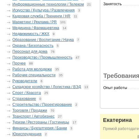
Занятость
.................
Информационные технологии / Телеком
21
Искусство / Культура / Развлечения
3
Кадровая служба / Тренинги / HR
11
Маркетинг / Реклама / PR
101
Медицина / Фармацевтика
14
Недвижимость / ЖКХ
9
Образование / Воспитание / Наука
7
Охрана / Безопасность
5
Персонал для дома
76
Производство / Промышленность
47
Прочее
88
Работа для молодежи
35
Требования
Рабочие специальности
35
Руководители
6
Складское хозяйство / Логистика / ВЭД
13
Опыт работы
...........
Спорт / Красота
25
Страхование
0
Строительство / Проектирование
2
Торговля / Продажи
70
Транспорт / Автобизнес
27
Екатерина
Туризм / Рестораны / Гостиницы
17
Финансы / Бухгалтерия / Банки
3
Прямой работодате
Юриспруденция
2