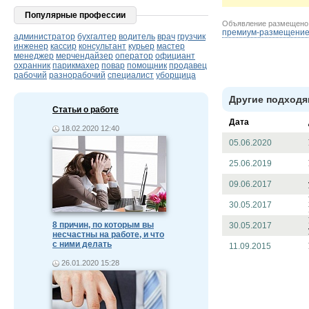
Популярные профессии
Объявление размещен
премиум-размещени
администратор
бухгалтер
водитель
врач
грузчик
инженер
кассир
консультант
курьер
мастер
менеджер
мерчендайзер
оператор
официант
охранник
парикмахер
повар
помощник
продавец
рабочий
разнорабочий
специалист
уборщица
Другие подходя
Статьи о работе
Дата
18.02.2020 12:40
05.06.2020
25.06.2019
09.06.2017
30.05.2017
8 причин, по которым вы
30.05.2017
несчастны на работе, и что
с ними делать
11.09.2015
26.01.2020 15:28