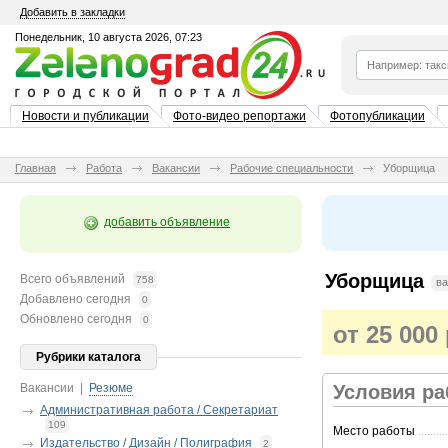
Добавить в закладки
Понедельник, 10 августа 2026, 07:23
Новости и публикации
Фото-видео репортажи
Фотопубликации
Главная
Работа
Вакансии
Рабочие специальности
Уборщица
добавить объявление
Уборщица
Всего объявлений
758
ва
Добавлено сегодня
0
Обновлено сегодня
0
от 25 000
Рубрики каталога
Вакансии
|
Резюме
Условия р
Административная работа / Секретариат
109
Место работы
..........
Издательство / Дизайн / Полиграфия
2